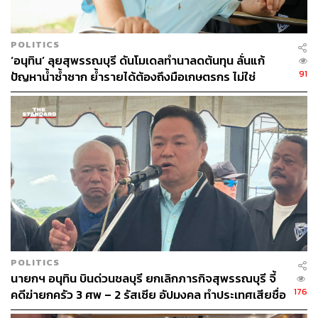
POLITICS
‘อนุทิน’ ลุยสุพรรณบุรี ดันโมเดลทำนาลดต้นทุน ลั่นแก้
91
ปัญหาน้ำซ้ำซาก ย้ำรายได้ต้องถึงมือเกษตรกร ไม่ใช่
นายทุน
POLITICS
นายกฯ อนุทิน บินด่วนชลบุรี ยกเลิกภารกิจสุพรรณบุรี จี้
176
คดีฆ่ายกครัว 3 ศพ – 2 รัสเซีย อัปมงคล ทำประเทศเสียชื่อ
เสียง