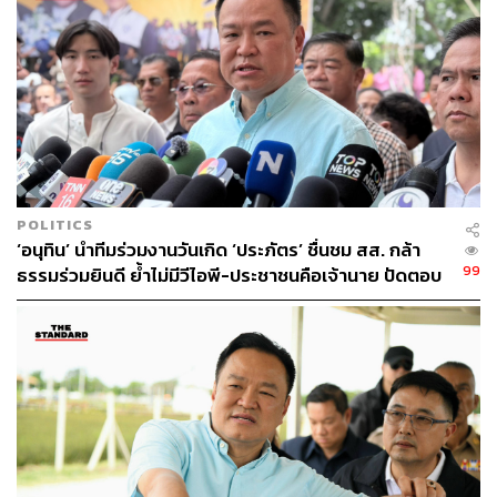
www.facebook.com/PhutoeiNationalPark
TAGS:
สุพรรณบุรี
การเดินป่า
อุทยานแห่งชาติพุเตย
POLITICS
‘อนุทิน’ นำทีมร่วมงานวันเกิด ‘ประภัตร’ ชื่นชม สส. กล้า
99
ธรรมร่วมยินดี ย้ำไม่มีวีไอพี-ประชาชนคือเจ้านาย ปัดตอบ
1.2K
ปมปรับ ครม. เร็วๆ นี้
ABOUT THE AUTHOR
พลอยจันทร์ สุขคง
Senior Content Creator ประจำกองไลฟ์สไตล์
สำนักข่าว THE STANDARD