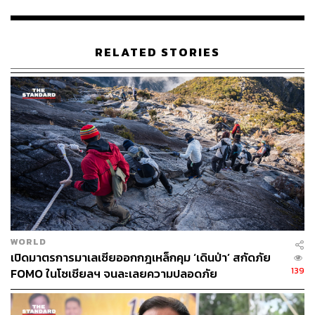
นอกจากเส้นทางหลัก น้ำตกตะเพินคี่ใหญ่-น้ำตกตะเพินคี่น้อย
จากลานกางเต็นท์ตะเพินคี่ที่เป็นจุดจบของเส้นทาง นักท่อง
เที่ยวที่ยังมีแรงสามารถเดินทางสู่จุดชมวิวยอดเขาเทวดาได้
RELATED STORIES
อีกด้วย เส้นทางเดินไป-กลับระยะทาง 900 เมตร (ขาเดียว) มี
ความชันมาก ใช้เวลาเดินประมาณ 40-60 นาที ตลอดเส้น
ทางนักท่องเที่ยวจะได้สัมผัสกับป่าดิบเขา พรรณไม้นานาพันธุ์
และวิวเหนือเมฆแบบ 180 องศาของผืนป่า 3 จังหวัด
สุพรรณบุรี อุทัยธานี และกาญจนบุรี
เส้นทางเดินป่า ‘น้ำตกตะเพินคี่ใหญ่-น้ำตกตะเพินคี่น้อย’ คาด
ว่าจะเปิดให้บริการได้ภายในครึ่งหลังของเดือนมิถุนายน
2565 ส่วนจะเป็นวันไหนนั้น ทางเจ้าหน้าที่อุทยานฯ ยังไม่ระบุ
ซึ่งหากทราบแล้ว เราจะมาอัปเดตให้ผู้อ่านทราบอีกครั้งหนึ่ง
WORLD
ติดตามรายละเอียดเพิ่มเติมได้ที่
https://www.facebook.com/
เปิดมาตรการมาเลเซียออกกฎเหล็กคุม ‘เดินป่า’ สกัดภัย
PhutoeiNationalPark
139
FOMO ในโซเชียลฯ จนละเลยความปลอดภัย
ภาพ: Shutterstock, อุทยานแห่งชาติพุเตย
อ้างอิง: