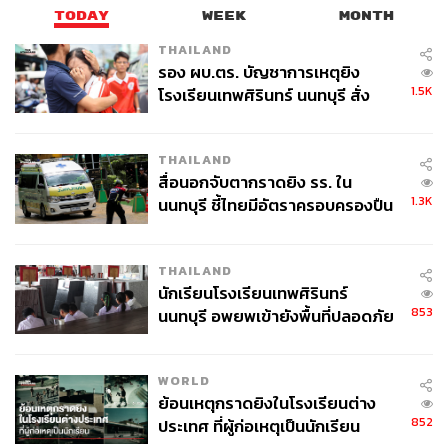
TODAY
WEEK
MONTH
THAILAND
รอง ผบ.ตร. บัญชาการเหตุยิง
1.5K
โรงเรียนเทพศิรินทร์ นนทบุรี สั่ง
ค้นหา 2 รอบยืนยันไร้คนติดค้าง พบ
ศพปู่-ย่าที่บ้านพักผู้ก่อเหตุ
THAILAND
สื่อนอกจับตากราดยิง รร. ใน
1.3K
นนทบุรี ชี้ไทยมีอัตราครอบครองปืน
สูงในระดับต้นของภูมิภาค
THAILAND
นักเรียนโรงเรียนเทพศิรินทร์
853
นนทบุรี อพยพเข้ายังพื้นที่ปลอดภัย
ชั่วคราว หลังเหตุใช้อาวุธปืนภายใน
โรงเรียนคลี่คลาย
WORLD
ย้อนเหตุกราดยิงในโรงเรียนต่าง
852
ประเทศ ที่ผู้ก่อเหตุเป็นนักเรียน