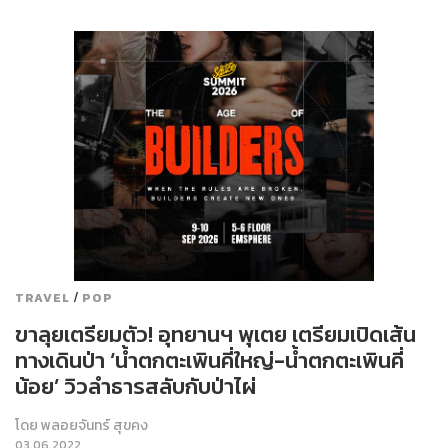
/
TRAVEL
POP
ขาลุยเตรียมตัว! อุทยานฯ พุเตย เตรียมเปิดเส้น
ทางเดินป่า ‘น้ำตกตะเพินคี่ใหญ่-น้ำตกตะเพินคี่
น้อย’ วิวลำธารสลับกับป่าไผ่
โดย
พลอยจันทร์ สุขคง
03.06.2022