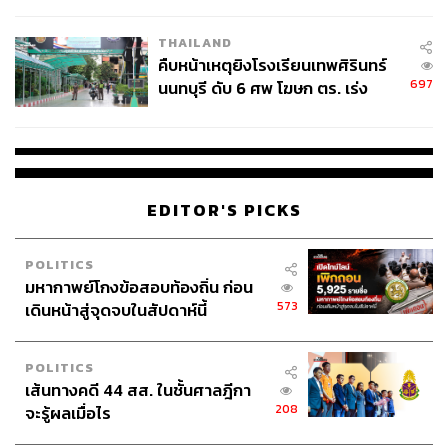
THAILAND
คืบหน้าเหตุยิงโรงเรียนเทพศิรินทร์
697
นนทบุรี ดับ 6 ศพ โฆษก ตร. เร่ง
สอบปมขโมยปืนปู่ก่อเหตุ
EDITOR'S PICKS
POLITICS
มหากาพย์โกงข้อสอบท้องถิ่น ก่อน
573
เดินหน้าสู่จุดจบในสัปดาห์นี้
POLITICS
เส้นทางคดี 44 สส. ในชั้นศาลฎีกา
208
จะรู้ผลเมื่อไร