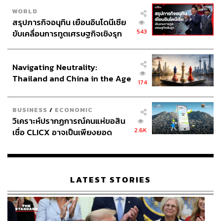
WORLD
สรุปภารกิจอนุทิน เยือนอินโดนีเซีย
543
ขับเคลื่อนการทูตเศรษฐกิจเชิงรุก
ประกาศหุ้นส่วนยุทธศาสตร์ไทย –
อินโดนีเซีย
Navigating Neutrality:
Thailand and China in the Age
174
of a New Global Order
BUSINESS
/
ECONOMIC
วิเคราะห์ปรากฏการณ์คนแห่ขอสิน
2.6K
เชื่อ CLICX อาจเป็นเพียงยอด
ภูเขาน้ำแข็ง ของปัญหาหนี้ครัว
เรือนไทยที่ถูกซุกไว้
LATEST STORIES