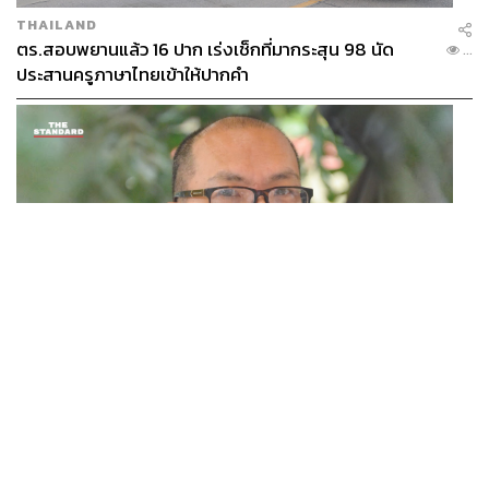
THAILAND
ตร.สอบพยานแล้ว 16 ปาก เร่งเช็กที่มากระสุน 98 นัด
...
ประสานครูภาษาไทยเข้าให้ปากคำ
POLITICS
สส. ปชน. จี้รัฐบาลทบทวนนโยบายเมียนมา ต้อนรับ ‘มินอ่
...
องหล่าย’ ได้แค่สัญญาว่างเปล่า