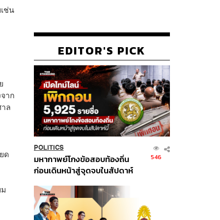
ยเช่น
EDITOR'S PICK
ย
องจาก
ศาล
POLITICS
ียด
546
มหากาพย์โกงข้อสอบท้องถิ่น
ก่อนเดินหน้าสู่จุดจบในสัปดาห์
นี้
ยม