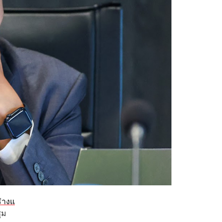
ร่างแ
ุม