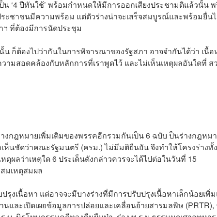
 ‘4 ปีทันใช้’ พร้อมกำหนดให้มีการออกเสียงประชามติแล้วนั้น พร
รคประชาชนมีความพร้อม แต่ตัวร่างน่าจะเสร็จสมบูรณ์และพร้อมยื่นไ
ฯ ที่ต้องมีการนัดประชุม
ั้น ก็ต้องไปว่ากันในการพิจารณาของรัฐสภา อาจจํากันได้ว่า เนื้อ
วามสอดคล้องกับหลักการที่เราพูดไว้ และไม่เห็นเหตุผลอันใดที่ สว
่างกฎหมายเพิ่มเติมของพรรคอีกรวมกันเป็น 6 ฉบับ ป็นร่างกฎหม
เห็นชัดว่าคณะรัฐมนตรี (ครม.) ไม่มีมติยืนยัน จึงทำให้โครงร่างทั้ง
หตุผลว่าเหตุใด 6 ประเด็นดังกล่าวควรจะได้ไปต่อในวันที่ 15
ม่สมเหตุสมผล
บปรุงเนื้อหา แต่อาจจะมีบางร่างที่มีการปรับปรุงเนื้อหาเล็กน้อยเพิ่ม
งานและเปิดเผยข้อมูลการปล่อยและเคลื่อนย้ายสารมลพิษ (PRTR), 
 พ.ร.บ. นิรโทษกรรมคดีทวงคืนผืนป่า, ร่าง พ.ร.บ.ธรรมนูญศาลทหา