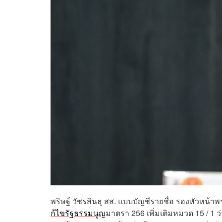
พริษฐ์ วัชรสินธุ สส. แบบบัญชีรายชื่อ รองหัวหน้
ก้ไขรัฐธรรมนูญ
มาตรา 256 เพิ่มเติมหมวด 15 / 1 ว