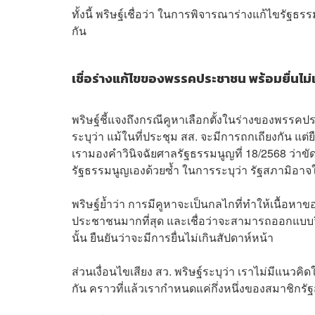
ทั้งนี้ พริษฐ์เชื่อว่า ในการพิจารณาร่างแก้ไขรัฐธ
กัน
เชื่อร่างแก้ไขของพรรคประชาชน พร้อมยื่นไม่เ
พริษฐ์ชี้แจงถึงกรณีคูหาเลือกตั้งในร่างของพรรค
ระบุว่า แม้ในที่ประชุม สส. จะมีการถกเถียงกัน แต่ย
เรามองคําวินิจฉัยศาลรัฐธรรมนูญที่ 18/2568 ว่า
รัฐธรรมนูญเองด้วยซ้ำ ในการระบุว่า รัฐสภามิอาจ
พริษฐ์ย้ำว่า การมีคูหาจะเป็นกลไกที่ทําให้เนื้
ประชาชนมากที่สุด และเชื่อว่าจะสามารถออกแบบว
นั้น ยืนยันว่าจะมีการยื่นไม่เกินสัปดาห์หน้า
ส่วนเงื่อนไขเสียง สว. พริษฐ์ระบุว่า เราไม่มีแนวคิด
กัน คราวที่แล้วเรากําหนดแค่กึ่งหนึ่งของสมาชิกรั