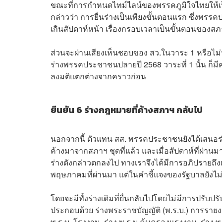
ขณะที่การกำหนดไทม์ไลน์ของพรรคภูมิใจไทยให้เป็น
กล่าวว่า การยื่นร่างเป็นเพียงขั้นตอนแรก ซึ่งพร
เกินสัปดาห์หน้า เรื่องกรอบเวลาเป็นขั้นตอนของสภา
ส่วนจะผ่านเสียงเห็นชอบของ สว.ในวาระ 1 หรือไม่น
ร่างพรรคประชาชนปลายปี 2568 วาระที่ 1 นั้น ก็มีค
ลงมติแตกต่างจากคราวก่อน
ยืนยัน 6 ร่างกฎหมายที่ค้างสภาฯ กลับไป
นอกจากนี้ ตัวแทน สส. พรรคประชาชนยังได้เสนอร
ค้างมาจากสภาฯ ชุดที่แล้ว และเมื่อสัปดาห์ที่ผ่านมา
ร่างดังกล่าวตกลงไป ทางเราจึงได้มีการอภิปรายถึงเ
พฤษภาคมที่ผ่านมา แต่ในคำชี้แจงของรัฐบาลยังไ
โดยจะมีทั้งร่างเดิมที่ยื่นกลับไปโดยไม่มีการปรับปรั
ประกอบด้วย ร่างพระราชบัญญัติ (พ.ร.บ.) การราย
พ.ร.บ. โรงงาน, ร่าง พ.ร.บ.คุ้มครองแรงงาน, ร่าง