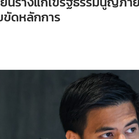
่นร่างแก้ไขรัฐธรรมนูญภายใ
ทยขัดหลักการ