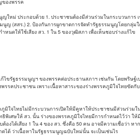
คัญของพรรค
มนูญใหม่ ประกอบด้วย 1. ประชาชนต้องมีส่วนร่วมในกระบวนการ เ
มนูญ (สสร.) 2. ป้องกันการผูกขาดการจัดทำรัฐธรรมนูญโดยกลุ่มใ
การกำหนดให้ใช้เสียง สว. 1 ใน 5 ของวุฒิสภา เพื่อเห็นชอบร่างแก้ไข
่างแก้ไขรัฐธรรมนูญฯ ของพรรคต่อประธานสภาฯ เช่นกัน โดยพริษฐ์เ
องพรรคประชาชน เพราะเนื้อหาสาระของร่างพรรคภูมิใจไทยขัดกับ
คภูมิใจไทยไม่มีกระบวนการเปิดให้มีคูหาให้ประชาชนมีส่วนร่วมใ
สิทธิพิเศษให้ สว. นั้น ร่างของพรรคภูมิใจไทยมีการกําหนดไว้ว่า ให้
้องได้เสียง 1 ใน 4 ของ สว. ซึ่งคือ 50 คน อาจมีความเชื่อว่า หาก
าดได้ ว่าเนื้อหาในรัฐธรรมนูญฉบับใหม่นั้น จะเป็นเช่นไร