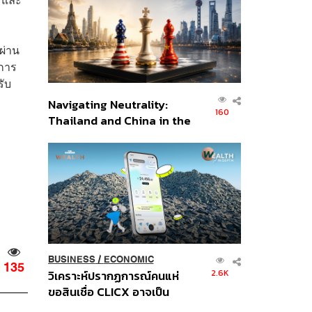
อินโดนีเซีย
ผ่าน
บการ
รับ
Navigating Neutrality:
160
Thailand and China in the
Age of a New Global
Order
BUSINESS
/
ECONOMIC
135
2.6K
วิเคราะห์ปรากฏการณ์คนแห่
ขอสินเชื่อ CLICX อาจเป็น
เพียงยอดภูเขาน้ำแข็ง ของ