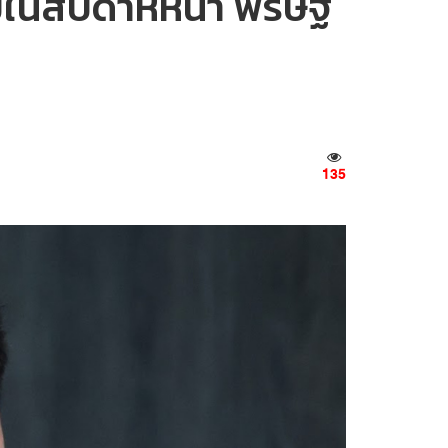
นสัปดาห์หน้า พริษฐ์
135