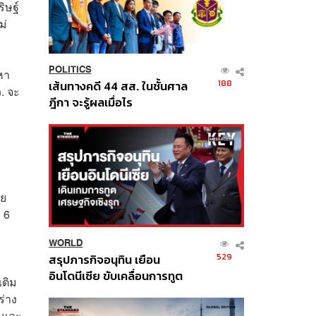
ิษฐ์
ม่
POLITICS
หา
188
เส้นทางคดี 44 สส. ในชั้นศาล
. จะ
ฎีกา จะรู้ผลเมื่อไร
าย
 6
WORLD
529
สรุปภารกิจอนุทิน เยือน
อินโดนีเซีย ขับเคลื่อนการทูต
เติม
เศรษฐกิจเชิงรุก ประกาศหุ้น
ร่าง
ส่วนยุทธศาสตร์ไทย –
ร และ