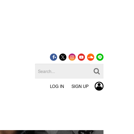
LOG IN
SIGN UP