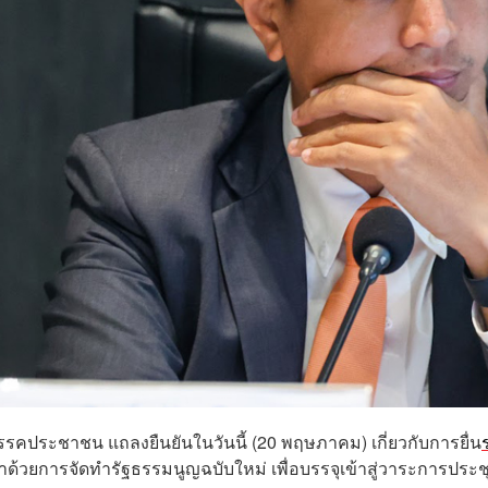
าพรรคประชาชน แถลงยืนยันในวันนี้ (20 พฤษภาคม) เกี่ยวกับการยื่น
่าด้วยการจัดทำรัฐธรรมนูญฉบับใหม่ เพื่อบรรจุเข้าสู่วาระการประช