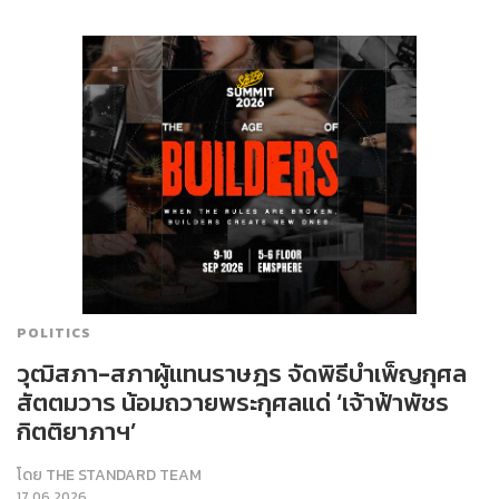
POLITICS
วุฒิสภา-สภาผู้แทนราษฎร จัดพิธีบำเพ็ญกุศล
สัตตมวาร น้อมถวายพระกุศลแด่ ‘เจ้าฟ้าพัชร
กิตติยาภาฯ’
โดย
THE STANDARD TEAM
17.06.2026