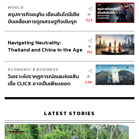
WORLD
สรุปภารกิจอนุทิน เยือนอินโดนีเซีย
523
ขับเคลื่อนการทูตเศรษฐกิจเชิงรุก
ประกาศหุ้นส่วนยุทธศาสตร์ไทย –
อินโดนีเซีย
Navigating Neutrality:
Thailand and China in the Age
155
of a New Global Order
ECONOMIC
/
BUSINESS
วิเคราะห์ปรากฏการณ์คนแห่ขอสิน
2.5K
เชื่อ CLICX อาจเป็นเพียงยอด
ภูเขาน้ำแข็ง ของปัญหาหนี้ครัว
เรือนไทยที่ถูกซุกไว้
LATEST STORIES