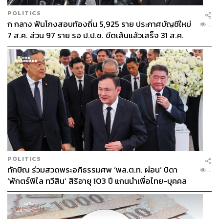
POLITICS
ก กลาง ฟันโกงสอบท้องถิ่น 5,925 ราย ประกาศบัญชีใหม่
...
7 ส.ค. ส่วน 97 ราย รอ ป.ป.ช. ขีดเส้นแล้วเสร็จ 31 ส.ค.
POLITICS
ทักษิณ ร่วมสวดพระอภิธรรมศพ ‘พล.ต.ท. ผ่อน’ บิดา
...
‘พักตร์พิไล ทวีสิน’ สิริอายุ 103 ปี แกนนำเพื่อไทย-บุคคล
หลากวงการร่วมอาลัย