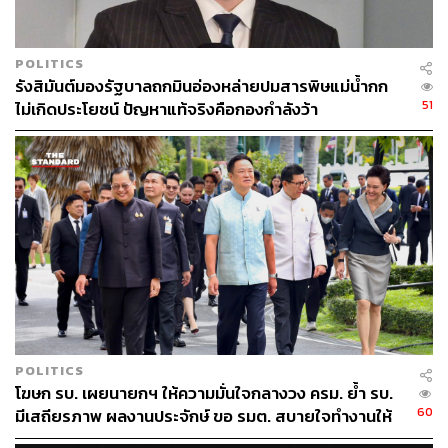
POLITICS
รังสิมันต์มองรัฐบาลถกมินอ่องหล่ายปมสารพิษแม่น้ำกก
51
ไม่เกิดประโยชน์ ปัญหาแท้จริงคือกองกำลังว้า
POLITICS
โฆษก รบ. เผยนายกฯ ให้ความมั่นใจกลางวง ครม. ย้ำ รบ.
60
มีเสถียรภาพ ผลงานประจักษ์ ขอ รมต. สบายใจทำงานให้
เต็มที่ อย่าหวั่นไหวคำถามยุยง