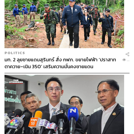
POLITICS
มท. 2 ลุยชายแดนสุรินทร์ สั่ง กฟภ. ขยายไฟฟ้า ‘ปราสาท
...
ตาควาย–เนิน 350’ เสริมความมั่นคงชายแดน