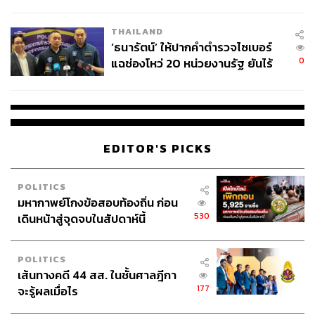
ชีวิต
THAILAND
‘ธนารัตน์’ ให้ปากคำตำรวจไซเบอร์
0
แฉช่องโหว่ 20 หน่วยงานรัฐ ยันไร้
นัยทางการเมือง
EDITOR'S PICKS
POLITICS
มหากาพย์โกงข้อสอบท้องถิ่น ก่อน
530
เดินหน้าสู่จุดจบในสัปดาห์นี้
POLITICS
เส้นทางคดี 44 สส. ในชั้นศาลฎีกา
177
จะรู้ผลเมื่อไร