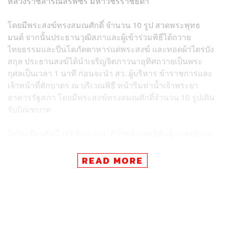
หลวงราชสาริณีสิริพัชร มหาวัชรราชธิดา
โดยมีพระสงฆ์ทรงสมณศักดิ์ จำนวน 10 รูป สวดพระพุทธ
มนต์ จากนั้นประธานวุฒิสภาและผู้เข้าร่วมพิธีได้ถวาย
ไทยธรรมและปิ่นโตภัตตาหารแด่พระสงฆ์ และทอดผ้าไตรบัง
สกุล ประธานสงฆ์ได้นำเจริญจิตภาวนาอุทิศถวายเป็นพระ
กุศลเป็นเวลา 1 นาที ก่อนจะนำ สว. ผู้บริหาร ข้าราชการและ
เจ้าหน้าที่ตักบาตร ณ บริเวณพิธี หน้าริมท่าน้ำเจ้าพระยา
อาคารรัฐสภา โดยมีพระสงฆ์ทรงสมณศักดิ์จำนวน 10 รูปเดิน
รับบิณฑบาต
ในวันเดียวกันนี้ (17 มิถุนายน) ศิโรจน์ แพทย์พันธุ์ เลขาธิการ
สภาผู้แทนราษฎร
นำข้าราชการสำนักงานเลขาธิการสภาผู้
แทนราษฎร จัดพิธีบำเพ็ญกุศลเพื่ออุทิศถวายในวาระครบ 7
READ MORE
วัน หรือ สัตตมวารการสิ้นพระชนม์ของสมเด็จพระเจ้าลูกเธอ
เจ้าฟ้าพัชรกิติยาภา นเรนทิราเทพยวดี กรมหลวงราชสาริณี
สิริพัชร มหาวัชรราชธิดา เพื่ออุทิศถวายเป็นพระกุศล และ
เพื่อร่วมกันน้อมรำลึกในพระกรุณาธิคุณอันล้นพ้นหาที่สุด
มิได้