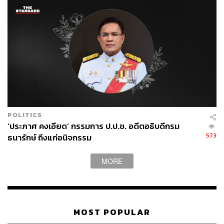
POLITICS
‘ประภาศ คงเอียด’ กรรมการ ป.ป.ช. อดีตอธิบดีกรม
573
ธนารักษ์ ถึงแก่อนิจกรรม
TAGS:
อาคารรัฐสภา
สมเด็จพระเจ้าลูกเธอ เจ้าฟ้าพัชรกิติยาภา นเรนทิรา
MORE
เทพยวดี
วุฒิสภา
สมาชิกวุฒิสภา (สว.)
สภาผู้แทนราษฎร
มงคล สุระสัจจะ
ศิโรจน์ แพทย์พันธุ์
รัฐสภา
สมาชิกสภาผู้แทนราษฎร (สส.)
MOST POPULAR