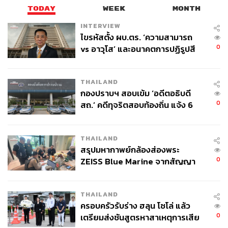
TODAY
WEEK
MONTH
INTERVIEW
ไขรหัสตั้ง ผบ.ตร. ‘ความสามารถ
0
vs อาวุโส’ และอนาคตการปฏิรูปสี
กากี กับ พล.ต.อ. เอก อังสนานนท์
281
THAILAND
กองปราบฯ สอบเข้ม ‘อดีตอธิบดี
ABOUT THE AUTHOR
0
สถ.’ คดีทุจริตสอบท้องถิ่น แจ้ง 6
ข้อหาหนัก จ่อชง ป.ป.ช. 12 ส.ค. นี้
THE STANDARD TEAM
กองบรรณาธิการ THE STANDARD
THAILAND
สรุปมหากาพย์กล้องส่องพระ
0
ZEISS Blue Marine จากสัญญา
ผลิต 8.3 ล้าน สู่ข้อพิพาท ‘มา
เวลล์ฯ’ ฟ้อง ‘โทน บางแค’ ผิดนัด
THAILAND
จ่ายหนี้-แอบระบุแบรนด์
ครอบครัวรับร่าง ฮลุน โซโล่ แล้ว
0
เตรียมส่งชันสูตรหาสาเหตุการเสีย