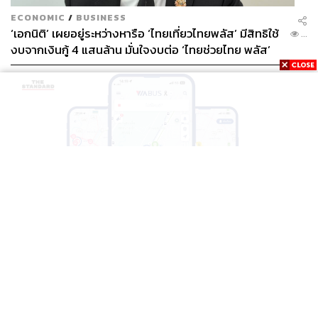
ECONOMIC
/
BUSINESS
‘เอกนิติ’ เผยอยู่ระหว่างหารือ ‘ไทยเที่ยวไทยพลัส’ มีสิทธิใช้
...
งบจากเงินกู้ 4 แสนล้าน มั่นใจงบต่อ ‘ไทยช่วยไทย พลัส’
เฟส 2 มีเพียงพอ
THAILAND
BTS-EBM-NBM จับมือแอปพลิเคชัน ViaBus ยกระดับ
...
การติดตามตำแหน่งรถไฟฟ้า 3 สายแบบเรียลไทม์