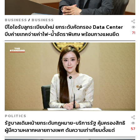
BUSINESS
/
BUSINESS
บีโอไอรับลูกระเบียบใหม่ ยกระดับคัดกรอง Data Center
71
บีบค่ายเทคจ่ายค่าไฟ-น้ำอัตราพิเศษ พร้อมกางแผนยึด
ประโยชน์ประเทศเป็นหลัก
170
ABOUT THE AUTHOR
THE STANDARD TEAM
กองบรรณาธิการ THE STANDARD
ABOUT THE PHOTOGRAPHER
ฐานิส สุดโต
POLITICS
บรรณาธิการภาพ ประจำสำนักข่าว THE
รัฐบาลเดินหน้ายกระดับกฎหมาย-บริการรัฐ คุ้มครองสิทธิ
STANDARD
57
ผู้มีความหลากหลายทางเพศ ดันความเท่าเทียมตั้งแต่
หลักสูตรในห้องเรียนถึงที่ทำงาน
ABOUT THE PHOTOGRAPHER