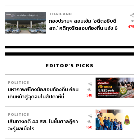
โลกภายใน 6 วัน
THAILAND
กองปราบฯ สอบเข้ม ‘อดีตอธิบดี
475
สถ.’ คดีทุจริตสอบท้องถิ่น แจ้ง 6
ข้อหาหนัก จ่อชง ป.ป.ช. 12 ส.ค. นี้
EDITOR'S PICKS
POLITICS
มหากาพย์โกงข้อสอบท้องถิ่น ก่อน
518
เดินหน้าสู่จุดจบในสัปดาห์นี้
POLITICS
เส้นทางคดี 44 สส. ในชั้นศาลฎีกา
160
จะรู้ผลเมื่อไร