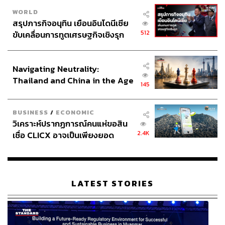
WORLD
สรุปภารกิจอนุทิน เยือนอินโดนีเซีย
512
ขับเคลื่อนการทูตเศรษฐกิจเชิงรุก
ประกาศหุ้นส่วนยุทธศาสตร์ไทย –
อินโดนีเซีย
Navigating Neutrality:
Thailand and China in the Age
145
of a New Global Order
BUSINESS
/
ECONOMIC
วิเคราะห์ปรากฏการณ์คนแห่ขอสิน
2.4K
เชื่อ CLICX อาจเป็นเพียงยอด
ภูเขาน้ำแข็ง ของปัญหาหนี้ครัว
เรือนไทยที่ถูกซุกไว้
LATEST STORIES