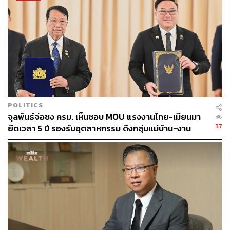
POLITICS
จุลพันธ์จ่อชง ครม. เห็นชอบ MOU แรงงานไทย-เมียนมา
37
ยืดเวลา 5 ปี รองรับอุตสาหกรรม ดึงกลุ่มแม่บ้าน-งาน
อิสระเข้าสู่ระบบประกันสังคม
TAGS:
นโยบายรัฐบาล
การประชุมร่วมรัฐสภา
เนาวรัตน์ พงษ์ไพบูลย์
นโยบายรัฐบาลเศรษฐา
รัฐสภา
พรรคเพื่อไทย
เศรษฐา ทวีสิน
คณะรัฐมนตรี