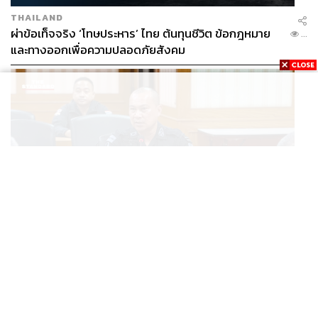
THAILAND
ผ่าข้อเท็จจริง ‘โทษประหาร’ ไทย ต้นทุนชีวิต ข้อกฎหมาย
...
และทางออกเพื่อความปลอดภัยสังคม
THAILAND
เปิดแผนหลัง BRN เปลี่ยนแกนนำ พุ่งเป้าดิสเครดิต
...
กกล.รัฐ ใช้ทหารก่อเหตุ พร้อมระดมเงินบริจาคสะพัดปีละ
2,000 ล้านบาท