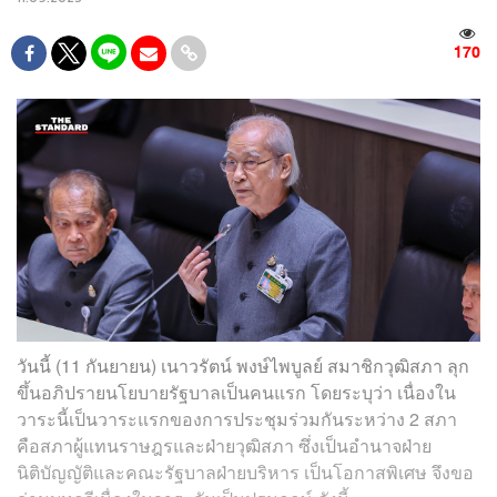
170
วันนี้ (11 กันยายน) เนาวรัตน์ พงษ์ไพบูลย์ สมาชิกวุฒิสภา ลุก
ขึ้นอภิปรายนโยบายรัฐบาลเป็นคนแรก โดยระบุว่า เนื่องใน
วาระนี้เป็นวาระแรกของการประชุมร่วมกันระหว่าง 2 สภา
คือสภาผู้แทนราษฎรและฝ่ายวุฒิสภา ซึ่งเป็นอำนาจฝ่าย
นิติบัญญัติและคณะรัฐบาลฝ่ายบริหาร เป็นโอกาสพิเศษ จึงขอ