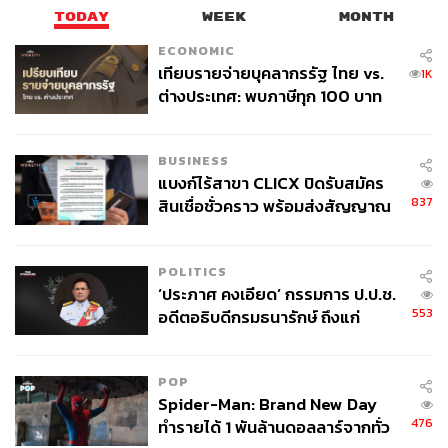
TODAY
WEEK
MONTH
ECONOMIC
เทียบรายจ่ายบุคลากรรัฐ ไทย vs.
1K
ต่างประเทศ: พบภาษีทุก 100 บาท
ของคนไทยใช้ไปกับข้าราชการเฉียด
40 บาท
BUSINESS
แบงก์ไร้สาขา CLICX ปิดรับสมัคร
837
สินเชื่อชั่วคราว พร้อมส่งสัญญาณ
เตือนกลุ่มกู้เงินผิดวัตถุประสงค์-ให้
ข้อมูลเท็จ เตรียมดำเนินคดีเด็ดขาด
POLITICS
‘ประภาศ คงเอียด’ กรรมการ ป.ป.ช.
553
อดีตอธิบดีกรมธนารักษ์ ถึงแก่
อนิจกรรม
POP
Spider-Man: Brand New Day
476
ทำรายได้ 1 พันล้านดอลลาร์จากทั่ว