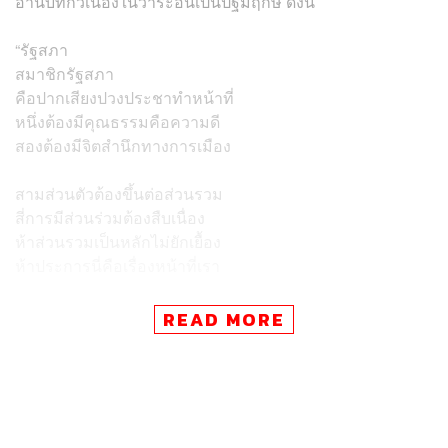
อ่านบทกวีเนื่องในวาระอันเป็นปฐมฤกษ์ ดังนี้
“รัฐสภา
สมาชิกรัฐสภา
คือปากเสียงปวงประชาทำหน้าที่
หนึ่งต้องมีคุณธรรมคือความดี
สองต้องมีจิตสำนึกทางการเมือง
สามส่วนตัวต้องขึ้นต่อส่วนรวม
สี่การมีส่วนร่วมต้องสืบเนื่อง
ห้าส่วนรวมเป็นหลักไม่ยักเยื้อง
ห้าประการนี่คือเรื่องหน้าที่เรา
สุริยันจันทราจักรราศี
READ MORE
หมุนเคลื่อนวันเดือนปีปีใหม่เก่า
การเมืองต้องโปร่งใสไม่ทึมเทา
สะท้อนเงาสีทองส่องศรัทธา
คือสัปปายะสถานธรรมสถิต