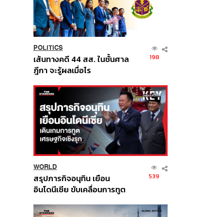
POLITICS
198
เส้นทางคดี 44 สส. ในชั้นศาล
ฎีกา จะรู้ผลเมื่อไร
WORLD
539
สรุปภารกิจอนุทิน เยือน
อินโดนีเซีย ขับเคลื่อนการทูต
เศรษฐกิจเชิงรุก ประกาศหุ้น
ส่วนยุทธศาสตร์ไทย –