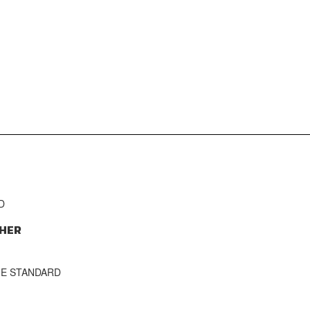
D
HER
THE STANDARD