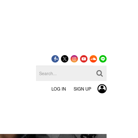
LOG IN
SIGN UP