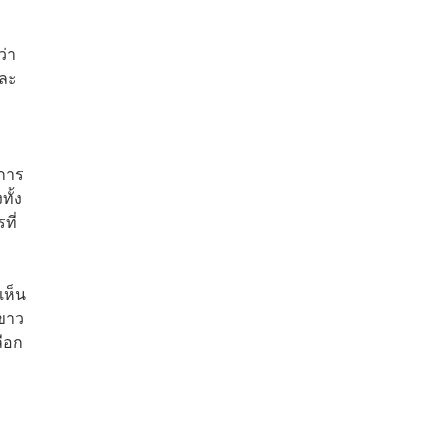
ว่า
และ
งการ
ั้ง
ที่
เห็น
ขาว
ลือก