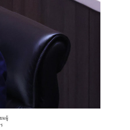
มผู้
คร