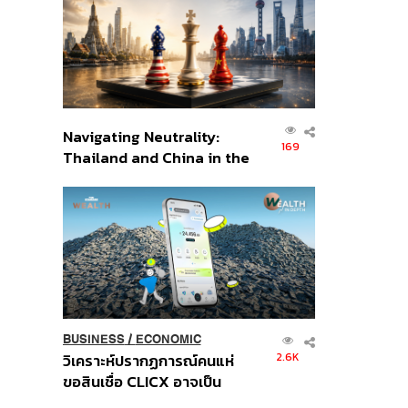
อินโดนีเซีย
Navigating Neutrality:
169
Thailand and China in the
Age of a New Global
Order
BUSINESS
/
ECONOMIC
2.6K
วิเคราะห์ปรากฏการณ์คนแห่
ขอสินเชื่อ CLICX อาจเป็น
เพียงยอดภูเขาน้ำแข็ง ของ