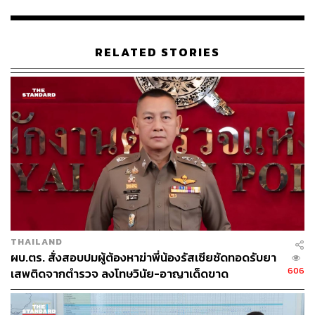
OPEC+ เคยลดกำลังการผลิตเพื่อประคองราคาน้ำมัน แต่ได้
เปลี่ยนแปลงนโยบายหลังจากประธานาธิบดีโดนัลด์ ทรัมป์ ได้
เรียกร้องให้เพิ่มกำลังการผลิตเพื่อลดราคาพลังงาน
RELATED STORIES
ตั้งแต่เดือนเมษายนที่ผ่านมา OPEC+ ได้ทยอยเพิ่มกำลังการ
ผลิต โดยเริ่มจาก 138,000 บาร์เรลในเดือนแรก ตามด้วย
411,000 บาร์เรลในเดือนพฤษภาคมถึงกรกฎาคม และอีก
548,000 บาร์เรลในเดือนสิงหาคม และล่าสุดอีก 547,000
บาร์เรลในเดือนกันยายน
จิโอวานนี สเตานูโว (Giovanni Staunovo) จาก UBS ให้
ความเห็นว่าตลาดสามารถรองรับปริมาณน้ำมันที่เพิ่มขึ้นได้
เป็นอย่างดี ส่วนหนึ่งเป็นผลมาจากการที่จีนมีการกักตุนน้ำมัน
และเสริมว่าทุกสายตากำลังจับจ้องไปที่การตัดสินใจของ
THAILAND
ประธานาธิบดีโดนัลด์ ทรัมป์ เกี่ยวกับรัสเซียในวันศุกร์ที่ 8
ผบ.ตร. สั่งสอบปมผู้ต้องหาฆ่าพี่น้องรัสเซียซัดทอดรับยา
สิงหาคม 2568
606
เสพติดจากตำรวจ ลงโทษวินัย-อาญาเด็ดขาด
แม้จะมีการยกเลิกมาตรการลดกำลังการผลิตจากสมาชิก 8
ประเทศแล้ว OPEC+ ยังคงมีแผนลดกำลังการผลิตอีก 2 ล้าน