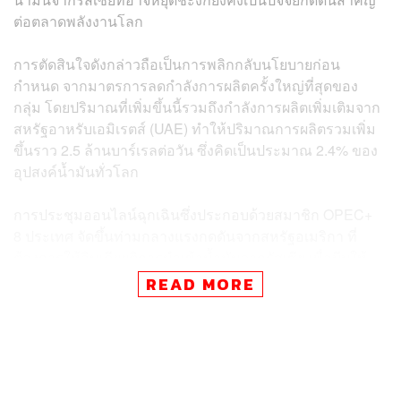
ต่อตลาดพลังงานโลก
การตัดสินใจดังกล่าวถือเป็นการพลิกกลับนโยบายก่อน
กำหนด จากมาตรการลดกำลังการผลิตครั้งใหญ่ที่สุดของ
กลุ่ม โดยปริมาณที่เพิ่มขึ้นนี้รวมถึงกำลังการผลิตเพิ่มเติมจาก
สหรัฐอาหรับเอมิเรตส์ (UAE) ทำให้ปริมาณการผลิตรวมเพิ่ม
ขึ้นราว 2.5 ล้านบาร์เรลต่อวัน ซึ่งคิดเป็นประมาณ 2.4% ของ
อุปสงค์น้ำมันทั่วโลก
การประชุมออนไลน์ฉุกเฉินซึ่งประกอบด้วยสมาชิก OPEC+
8 ประเทศ จัดขึ้นท่ามกลางแรงกดดันจากสหรัฐอเมริกา ที่
ต้องการให้อินเดียยุติการนำเข้าน้ำมันจากรัสเซีย เพื่อบีบให้
รัสเซียเข้าสู่กระบวนการเจรจาสันติภาพกับยูเครน ทั้งนี้
READ MORE
ประธานาธิบดีสหรัฐฯ โดนัลด์ ทรัมป์ ได้แสดงเจตจำนงที่
ต้องการเห็นความคืบหน้าภายในวันศุกร์ที่ 8 สิงหาคม 2568
ภายหลังการประชุม กลุ่ม OPEC+ ได้ออกแถลงการณ์ระบุว่า
เศรษฐกิจโลกที่แข็งแกร่งและระดับคลังน้ำมันที่อยู่ในระดับต่ำ