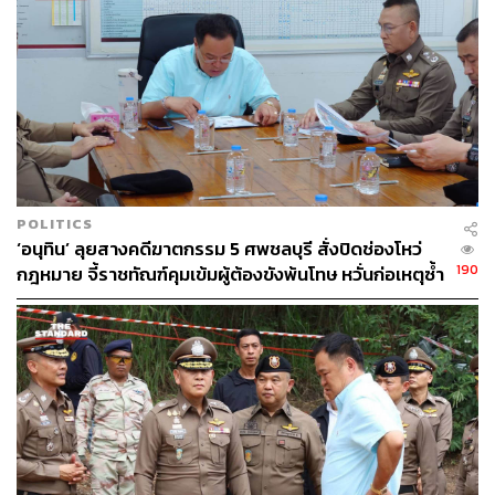
บาร์เรลต่อวันทั่วทั้งกลุ่ม ซึ่งจะสิ้นสุดในปี 2026
จอร์จ เลออน (Jorge Leon) จาก Rystad Energy และอดีตเจ้า
หน้าที่ OPEC ให้ทัศนะว่ากลุ่ม OPEC+ ประสบความสำเร็จ
ในการทดสอบด่านแรก เนื่องจากสามารถยกเลิกมาตรการลด
กำลังการผลิตครั้งใหญ่ที่สุดได้โดยไม่ก่อให้เกิดภาวะราคา
น้ำมันตกต่ำ
POLITICS
อย่างไรก็ตาม “โจทย์ต่อไปจะยากยิ่งกว่า คือการตัดสินใจว่า
‘อนุทิน’ ลุยสางคดีฆาตกรรม 5 ศพชลบุรี สั่งปิดช่องโหว่
จะปลดล็อกปริมาณอีก 1.66 ล้านบาร์เรลเมื่อไร ท่ามกลาง
190
กฎหมาย จี้ราชทัณฑ์คุมเข้มผู้ต้องขังพ้นโทษ หวั่นก่อเหตุซ้ำ
ความตึงเครียดทางภูมิรัฐศาสตร์และการรักษาความเป็น
รอย
เอกภาพของกลุ่ม” จอร์จ กล่าวย้ำ
อ้างอิง:
https://www.cnbc.com/2025/08/03/opec-makes-anoth
er-large-oil-output-hike-in-market-share-push-.html