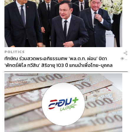
POLITICS
ทักษิณ ร่วมสวดพระอภิธรรมศพ ‘พล.ต.ท. ผ่อน’ บิดา
...
‘พักตร์พิไล ทวีสิน’ สิริอายุ 103 ปี แกนนำเพื่อไทย-บุคคล
หลากวงการร่วมอาลัย