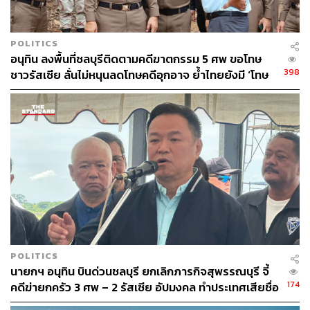
สามารถติดตาม THE STANDARD WEALTH
ผ่านแอปพลิเคชันต่างๆ ที่คุณสะดวกหรือใช้งานอยู่แล้วได้เลย
POLITICS
อนุทิน ลงพื้นที่ชลบุรีติดตามคดีฆาตกรรม 5 ศพ ขอโทษ
398
ชาวรัสเซีย ลั่นไม่หนุนลดโทษคดีอุกอาจ ย้ำไทยยังมี ‘โทษ
ประหาร’
TAGS:
OPEC
ตลาดน้ำมัน
น้ำมัน
กำลังการผลิตน้ำมัน
Russia
318
POLITICS
นายกฯ อนุทิน บินด่วนชลบุรี ยกเลิกภารกิจสุพรรณบุรี จี้
174
คดีฆ่ายกครัว 3 ศพ – 2 รัสเซีย อัปมงคล ทำประเทศเสียชื่อ
ABOUT THE AUTHOR
เสียง