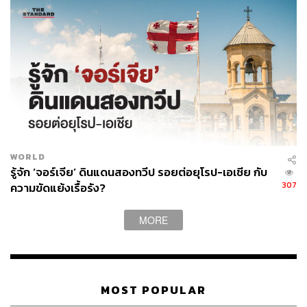
THE STANDARD WEALTH
สำนักข่าวเศรษฐกิจ ธุรกิจ และการลงทุน โดย
ทีมข่าว THE STANDARD
WORLD
รู้จัก ‘จอร์เจีย’ ดินแดนสองทวีป รอยต่อยุโรป-เอเชีย กับ
307
ความขัดแย้งเรื้อรัง?
MORE
MOST POPULAR