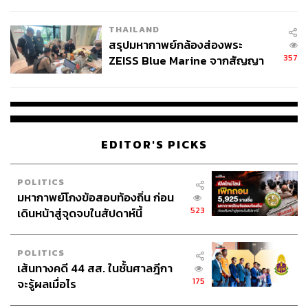
นัยทางการเมือง
THAILAND
สรุปมหากาพย์กล้องส่องพระ
357
ZEISS Blue Marine จากสัญญา
ผลิต 8.3 ล้าน สู่ข้อพิพาท ‘มา
เวลล์ฯ’ ฟ้อง ‘โทน บางแค’ ผิดนัด
จ่ายหนี้-แอบระบุแบรนด์
EDITOR'S PICKS
POLITICS
มหากาพย์โกงข้อสอบท้องถิ่น ก่อน
523
เดินหน้าสู่จุดจบในสัปดาห์นี้
POLITICS
เส้นทางคดี 44 สส. ในชั้นศาลฎีกา
175
จะรู้ผลเมื่อไร