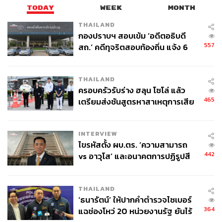
TODAY
WEEK
MONTH
THAILAND
กองปราบฯ สอบเข้ม ‘อดีตอธิบดี
557
สถ.’ คดีทุจริตสอบท้องถิ่น แจ้ง 6
ข้อหาหนัก จ่อชง ป.ป.ช. 12 ส.ค. นี้
THAILAND
ครอบครัวรับร่าง ฮลุน โซโล่ แล้ว
465
เตรียมส่งชันสูตรหาสาเหตุการเสีย
ชีวิต
INTERVIEW
ไขรหัสตั้ง ผบ.ตร. ‘ความสามารถ
442
vs อาวุโส’ และอนาคตการปฏิรูปสี
กากี กับ พล.ต.อ. เอก อังสนานนท์
THAILAND
‘ธนารัตน์’ ให้ปากคำตำรวจไซเบอร์
364
แฉช่องโหว่ 20 หน่วยงานรัฐ ยันไร้