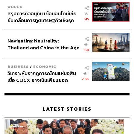
WORLD
สรุปภารกิจอนุทิน เยือนอินโดนีเซีย
515
ขับเคลื่อนการทูตเศรษฐกิจเชิงรุก
ประกาศหุ้นส่วนยุทธศาสตร์ไทย –
อินโดนีเซีย
Navigating Neutrality:
Thailand and China in the Age
150
of a New Global Order
BUSINESS
/
ECONOMIC
วิเคราะห์ปรากฏการณ์คนแห่ขอสิน
2.5K
เชื่อ CLICX อาจเป็นเพียงยอด
ภูเขาน้ำแข็ง ของปัญหาหนี้ครัว
เรือนไทยที่ถูกซุกไว้
LATEST STORIES