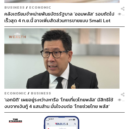
BUSINESS
/
ECONOMIC
คลังเตรียมจำหน่ายพันธบัตรรัฐบาล ‘ออมพลัส’ รอบถัดไป
...
เร็วสุด 4 ก.ย.นี้ อาจเพิ่มสัดส่วนการขายแบบ Small Lot
First มากขึ้น
ECONOMIC
/
BUSINESS
‘เอกนิติ’ เผยอยู่ระหว่างหารือ ‘ไทยเที่ยวไทยพลัส’ มีสิทธิใช้
...
งบจากเงินกู้ 4 แสนล้าน มั่นใจงบต่อ ‘ไทยช่วยไทย พลัส’
เฟส 2 มีเพียงพอ