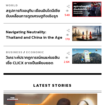
WORLD
สรุปภารกิจอนุทิน เยือนอินโดนีเซีย
540
ขับเคลื่อนการทูตเศรษฐกิจเชิงรุก
ประกาศหุ้นส่วนยุทธศาสตร์ไทย –
อินโดนีเซีย
Navigating Neutrality:
Thailand and China in the Age
170
of a New Global Order
BUSINESS
/
ECONOMIC
วิเคราะห์ปรากฏการณ์คนแห่ขอสิน
2.6K
เชื่อ CLICX อาจเป็นเพียงยอด
ภูเขาน้ำแข็ง ของปัญหาหนี้ครัว
เรือนไทยที่ถูกซุกไว้
LATEST STORIES