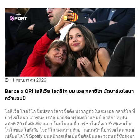
11 พฤษภาคม 2026
Barca x OR! โอลิเวีย โรดริโก ชม เอล กลาซิโก นัดบาร์เชโลนา
คว้าแชมป์
โอลิเวีย โรดริโก ป๊อปสตาร์สาวชื่อดัง ปรากฏตัวในเกม เอล กลาสิโก ที่
บาร์เซโลนา เอาชนะ เรอัล มาดริด พร้อมคว้าแชมป์ ลาลีกา สเปน
สมัยที่ 29 เมื่อคืนที่ผ่านมา โดยในเกมนี้ บาร์ซาใส่เสื้อสกรีนพิเศษเป็น
โลโกของ โอลิเวีย โรดริโก ลงสนามด้วย ก่อนหน้านี้บาร์เซโลนาเคย
เปลี่ยนโลโก้ Spotify บนหน้าอกเสื้อเป็นชื่อศิลปินและวงดนตรีชื่อดังมา