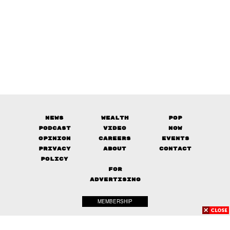
News
Wealth
Pop
Podcast
Video
Now
Opinion
Careers
Events
Privacy
About
Contact
Policy
FOR
ADVERTISING
MEMBERSHIP