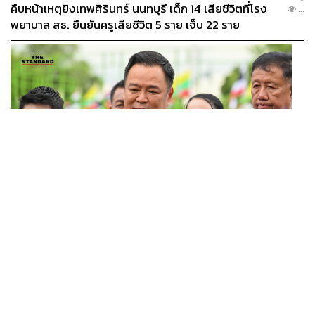
คืบหน้าเหตุยิงเทพศิรินทร์ นนทบุรี เด็ก 14 เสียชีวิตที่โรง
...
พยาบาล สธ. ยืนยันครูเสียชีวิต 5 ราย เจ็บ 22 ราย
POLITICS
อนุทินบอกโรมปมทุจริตสอบท้องถิ่น นายกฯไม่มีหน้าที่ดู
...
TOR แต่มีหน้าที่หาคนผิดมาลงโทษ