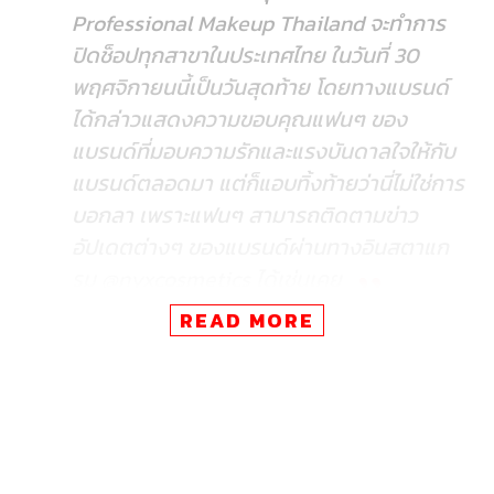
Professional Makeup Thailand จะทำการ
ปิดช็อปทุกสาขาในประเทศไทย ในวันที่ 30
พฤศจิกายนนี้เป็นวันสุดท้าย โดยทางแบรนด์
ได้กล่าวแสดงความขอบคุณแฟนๆ ของ
แบรนด์ที่มอบความรักและแรงบันดาลใจให้กับ
แบรนด์ตลอดมา แต่ก็แอบทิ้งท้ายว่านี่ไม่ใช่การ
บอกลา เพราะแฟนๆ สามารถติดตามข่าว
อัปเดตต่างๆ ของแบรนด์ผ่านทางอินสตาแก
รม @nyxcosmetics ได้เช่นเคย
READ MORE
สำหรับ NYX Professional Makeup นั้น เป็นแบรนด์เครื่อง
สำอางชื่อดังจากแอลเอ ประเทศสหรัฐอเมริกา ที่ก่อตั้งเมื่อปี
1999 ซึ่งเป็นที่รู้จักกันในหมู่ของเมกอัพอาร์ทิสต์มาก่อน
กระทั่งมีผลิตภัณฑ์มากมายที่ตอบโจทย์สไตล์การแต่งหน้าทุก