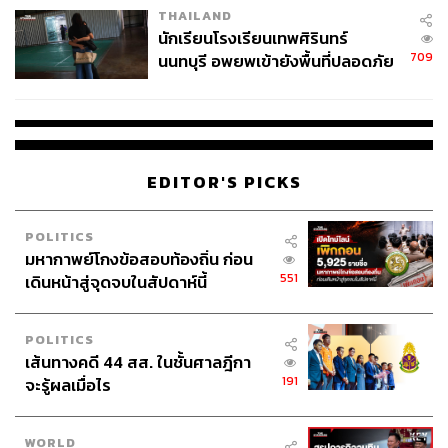
THAILAND
จ่ายหนี้-แอบระบุแบรนด์
นักเรียนโรงเรียนเทพศิรินทร์
709
นนทบุรี อพยพเข้ายังพื้นที่ปลอดภัย
ชั่วคราว หลังเหตุใช้อาวุธปืนภายใน
โรงเรียนคลี่คลาย
EDITOR'S PICKS
POLITICS
มหากาพย์โกงข้อสอบท้องถิ่น ก่อน
551
เดินหน้าสู่จุดจบในสัปดาห์นี้
POLITICS
เส้นทางคดี 44 สส. ในชั้นศาลฎีกา
191
จะรู้ผลเมื่อไร
WORLD