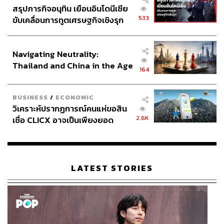
สรุปภารกิจอนุทิน เยือนอินโดนีเซีย
533
ขับเคลื่อนการทูตเศรษฐกิจเชิงรุก
ประกาศหุ้นส่วนยุทธศาสตร์ไทย –
อินโดนีเซีย
Navigating Neutrality:
Thailand and China in the Age
164
of a New Global Order
BUSINESS
/
ECONOMIC
วิเคราะห์ปรากฏการณ์คนแห่ขอสิน
2.6K
เชื่อ CLICX อาจเป็นเพียงยอด
ภูเขาน้ำแข็ง ของปัญหาหนี้ครัว
เรือนไทยที่ถูกซุกไว้
LATEST STORIES