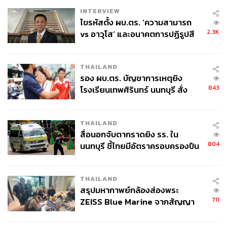
INTERVIEW
ไขรหัสตั้ง ผบ.ตร. ‘ความสามารถ
2.3K
vs อาวุโส’ และอนาคตการปฏิรูปสี
กากี กับ พล.ต.อ. เอก อังสนานนท์
THAILAND
รอง ผบ.ตร. บัญชาการเหตุยิง
843
โรงเรียนเทพศิรินทร์ นนทบุรี สั่ง
ค้นหา 2 รอบยืนยันไร้คนติดค้าง พบ
ศพปู่-ย่าที่บ้านพักผู้ก่อเหตุ
THAILAND
สื่อนอกจับตากราดยิง รร. ใน
804
นนทบุรี ชี้ไทยมีอัตราครอบครองปืน
สูงในระดับต้นของภูมิภาค
THAILAND
สรุปมหากาพย์กล้องส่องพระ
711
ZEISS Blue Marine จากสัญญา
ผลิต 8.3 ล้าน สู่ข้อพิพาท ‘มา
เวลล์ฯ’ ฟ้อง ‘โทน บางแค’ ผิดนัด