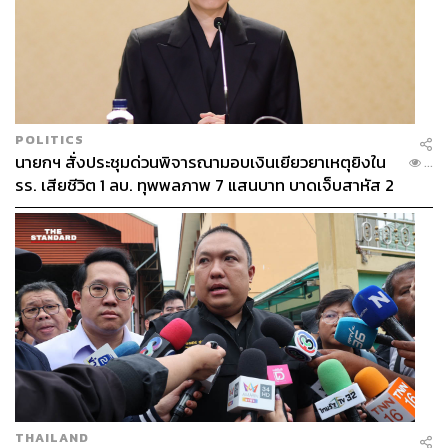
POLITICS
นายกฯ สั่งประชุมด่วนพิจารณามอบเงินเยียวยาเหตุยิงใน
...
รร. เสียชีวิต 1 ลบ. ทุพพลภาพ 7 แสนบาท บาดเจ็บสาหัส 2
แสนบาท บาดเจ็บเล็กน้อย 1 แสนบาท
THAILAND