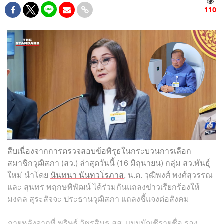
110
สืบเนื่องจากการตรวจสอบข้อพิรุธในกระบวนการเลือก
สมาชิกวุฒิสภา (สว.) ล่าสุดวันนี้ (16 มิถุนายน) กลุ่ม สว.พันธุ์
ใหม่ นำโดย
นันทนา นันทวโรภาส
, น.ต. วุฒิพงศ์ พงศ์สุวรรณ
และ สุนทร พฤกษพิพัฒน์ ได้ร่วมกันแถลงข่าวเรียกร้องให้
มงคล สุระสัจจะ ประธานวุฒิสภา แถลงชี้แจงต่อสังคม
ภายหลังจากที่ พริษฐ์ วัชรสินธุ สส. แบบบัญชีรายชื่อ รอง