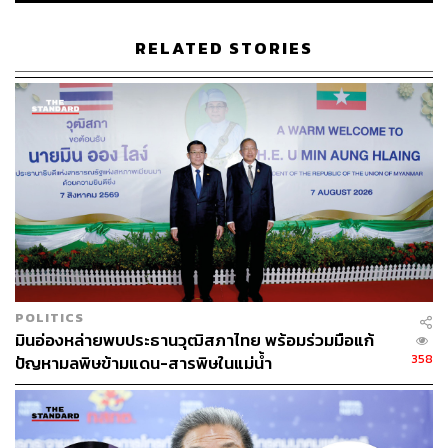
กลุ่ม สว.พันธุ์ใหม่ จึงขอเรียกร้องให้ กกต. เร่งรัดการดำเนิน
คดีนี้โดยการตรวจสอบสำนวนและส่งคำร้องไปยังศาลฎีกา
RELATED STORIES
แผนกคดีเลือกตั้งเพื่อเป็นผู้วินิจฉัยชี้ขาด เพื่อเป็นการลบข้อ
ครหาเรื่องผลประโยชน์ทับซ้อน เนื่องจากกรรมการ กกต.
จำนวน 4 คน จากทั้งหมด 7 คน ได้รับความเห็นชอบเข้าสู่
ตำแหน่งจากวุฒิสภาชุดปัจจุบัน ในขณะที่ สว. จำนวน 139
คนก็อยู่ระหว่างการถูกพาดพิงและแจ้งข้อกล่าวหาในคดีฮั้ว
สว.
การส่งเรื่องให้ศาลฎีกาเป็นผู้พิจารณาจึงเป็นแนวทางที่ดีที่สุด
ในการพิสูจน์ความโปร่งใส และควรดำเนินการให้เสร็จสิ้น
ก่อนที่วาระของ สว. ชุดนี้จะสิ้นสุดลงในปี 2572
POLITICS
ด้าน น.ต. วุฒิพงศ์กล่าวเสริมว่า แม้ตนเองจะตั้งข้อสังเกตเกี่ยว
มินอ่องหล่ายพบประธานวุฒิสภาไทย พร้อมร่วมมือแก้
กับที่มาของคลิปวิดีโอดังกล่าว แต่เชื่อว่าหลักฐานที่ปรากฏไม่
358
ปัญหามลพิษข้ามแดน-สารพิษในแม่น้ำ
ได้ถูกสร้างขึ้นด้วยเทคโนโลยีปัญญาประดิษฐ์ หรือ AI และได้
สร้างความแคลงใจให้แก่ประชาชนในวงกว้างไปแล้ว
หน่วยงานที่เกี่ยวข้องจึงต้องเร่งคลี่คลายข้อเท็จจริงผ่าน