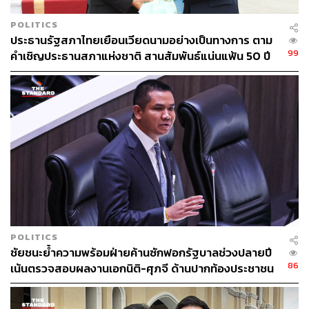
ดังนั้น เพื่อความบริสุทธิ์โปร่งใส กกต. จึงควรเร่งส่งสำนวนคดี
เข้าสู่กระบวนการของศาลยุติธรรมในขั้นต่อไป เพื่อให้ศาล
POLITICS
เป็นผู้พิจารณาและเปิดเผยความจริงให้สังคมได้รับทราบ และ
ประธานรัฐสภาไทยเยือนเวียดนามอย่างเป็นทางการ ตาม
ขอเรียกร้องให้ทุกภาคส่วนรวมถึงสื่อมวลชนและประชาชน
99
คำเชิญประธานสภาแห่งชาติ สานสัมพันธ์แน่นแฟ้น 50 ปี
ร่วมกันส่งเสียงตรวจสอบ ไม่ปล่อยเฉยต่อความไม่ถูกต้อง เพื่อ
ให้ประเทศสามารถขับเคลื่อนต่อไปได้บนฐานของ
กระบวนการที่เที่ยงธรรม
TAGS:
สว. พันธุ์ใหม่
สำนักงานคณะกรรมการการเลือกตั้ง (กกต.)
การเมืองไทย
พริษฐ์ วัชรสินธุ
ศาลฎีกา
นันทนา นันทวโรภาส
วุฒิสภา
สมาชิกวุฒิสภา (สว.)
มงคล สุระสัจจะ
POLITICS
ชัยชนะย้ำความพร้อมฝ่ายค้านซักฟอกรัฐบาลช่วงปลายปี
86
เน้นตรวจสอบผลงานเอกนิติ-ศุภจี ด้านปากท้องประชาชน