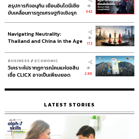
สรุปภารกิจอนุทิน เยือนอินโดนีเซีย
542
ขับเคลื่อนการทูตเศรษฐกิจเชิงรุก
ประกาศหุ้นส่วนยุทธศาสตร์ไทย –
อินโดนีเซีย
Navigating Neutrality:
Thailand and China in the Age
172
of a New Global Order
BUSINESS
/
ECONOMIC
วิเคราะห์ปรากฏการณ์คนแห่ขอสิน
2.6K
เชื่อ CLICX อาจเป็นเพียงยอด
ภูเขาน้ำแข็ง ของปัญหาหนี้ครัว
เรือนไทยที่ถูกซุกไว้
LATEST STORIES