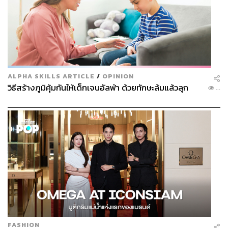
ALPHA SKILLS ARTICLE
/
OPINION
วิธีสร้างภูมิคุ้มกันให้เด็กเจนอัลฟ่า ด้วยทักษะล้มแล้วลุก
...
FASHION