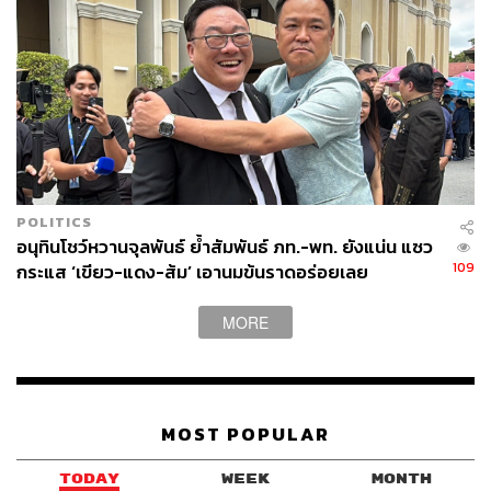
110
ABOUT THE AUTHOR
THE STANDARD TEAM
กองบรรณาธิการ THE STANDARD
ABOUT THE PHOTOGRAPHER
POLITICS
ศวิตา พูลเสถียร
อนุทินโชว์หวานจุลพันธ์ ย้ำสัมพันธ์ ภท.-พท. ยังแน่น แซว
ช่างภาพข่าว ประจำสำนักข่าว THE
109
กระแส ‘เขียว-แดง-ส้ม’ เอานมข้นราดอร่อยเลย
STANDARD
MORE
MOST POPULAR
TODAY
WEEK
MONTH