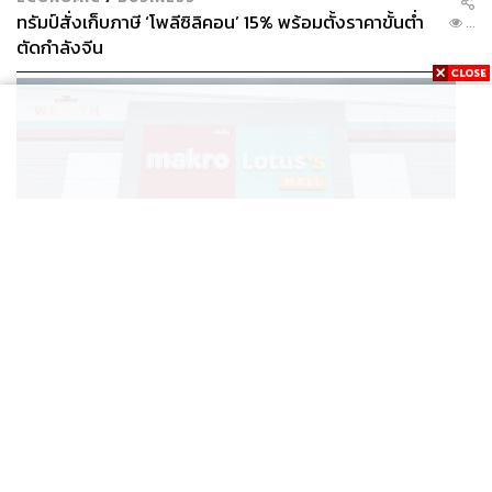
ทรัมป์สั่งเก็บภาษี ‘โพลีซิลิคอน’ 15% พร้อมตั้งราคาขั้นต่ำ
...
ตัดกำลังจีน
BUSINESS
/
BUSINESS
แม็คโคร-โลตัส ฟอร์มดี! CPAXT โชว์ครึ่งปีแรกรายได้ทะลุ
...
2.6 แสนล้าน เร่งปรับโฉมสาขาใหม่ดันพื้นที่เช่าโต