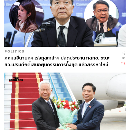
กระบวนการยุติธรรมโดยเร็ว เพราะการปล่อยให้ระยะเวลา
ยืดเยื้อออกไปจะยิ่งทำลายความเชื่อมั่นของประชาชนที่มีต่อ
ระบบตรวจสอบ เรื่องนี้จึงควรเข้าสู่การพิจารณาของศาลที่มี
อำนาจโดยตรงเพื่อให้เกิดการสอบสวนที่เป็นธรรม โปร่งใส
และสร้างความสบายใจให้แก่ทุกฝ่าย รวมถึงตัวสมาชิก
วุฒิสภาเองด้วย
POLITICS
ขณะที่ สุนทร พฤกษพิพัฒน์ ระบุว่า ข้อกล่าวหาเรื่องการฮั้ว
ภคมนจี้นายกฯ เร่งทูลเกล้าฯ ปลดประธาน กสทช. ขณะ
เลือก สว. เป็นประเด็นที่ถูกวิพากษ์วิจารณ์มาตั้งแต่ปี 2567
112
สว.เปรมศักดิ์เสนอยุบกรรมการทั้งชุด แล้วสรรหาใหม่
และส่งผลกระทบต่อความน่าเชื่อถือของสถาบันวุฒิสภามา
โดยตลอด กกต. จึงควรเร่งวินิจฉัยชี้ขาดความถูกผิดให้ชัดเจน
ไม่ปล่อยให้สถานการณ์ค้างคาอึมครึม
อย่างไรก็ตาม เนื่องจากโครงสร้างของ กกต. มีกรรมการ 4
คนที่ได้รับความเห็นชอบจากวุฒิสภาชุดนี้ การที่ กกต. จะทำ
หน้าที่พิจารณาตัดสินความผิดของ สว. ด้วยตนเองอาจทำให้
สังคมเกิดความเคลือบแคลงใจ