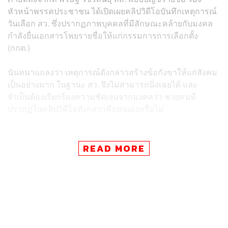
หัวหน้าพรรคประชาชน ได้เปิดเผยคลิปวิดีโอบันทึกเหตุการณ์
วันเลือก สว. ซึ่งปรากฏภาพบุคคลที่มีลักษณะคล้ายกับมงคล
กำลังยื่นเอกสารโพยรายชื่อให้แก่กรรมการการเลือกตั้ง
(กกต.)
นันทนาแถลงว่า เหตุการณ์ดังกล่าวสร้างข้อกังขาให้แก่สังคม
เป็นอย่างมาก ในฐานะ สว. จึงไม่สามารถนิ่งเฉยได้ และ
จำเป็นต้องเรียกร้องความชัดเจนจากมงคลว่า ชายคนที่
ปรากฏในคลิปวิดีโอดังกล่าวคือตนเองหรือไม่
เนื่องจากประธานวุฒิสภาดำรงตำแหน่งเป็นถึงประมุขของ
ฝ่ายนิติบัญญัติ การออกมาสื่อสารชี้แจงความจริงเกี่ยวกับ
READ MORE
เหตุการณ์การเลือกตั้ง สว. ที่อิมแพ็ค เมืองทองธานี เมื่อวันที่
26 มิถุนายน 2567 จะช่วยคลายความสงสัยของประชาชนได้
แต่หากมงคลยังคงเลือกที่จะนิ่งเฉย สังคมก็อาจตีความได้ว่า
เป็นการยอมรับโดยปริยาย
นันทนาชี้ให้เห็นถึงความลักลั่นในกระบวนการยุติธรรมที่ผ่าน