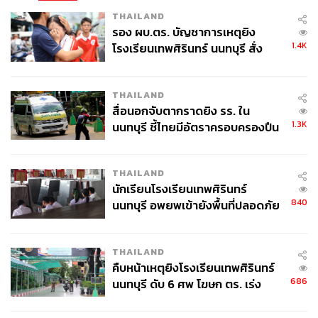
THAILAND
รอง ผบ.ตร. บัญชาการเหตุยิง
1.4K
โรงเรียนเทพศิรินทร์ นนทบุรี สั่ง
ค้นหา 2 รอบยืนยันไร้คนติดค้าง พบ
ศพปู่-ย่าที่บ้านพักผู้ก่อเหตุ
THAILAND
สื่อนอกจับตากราดยิง รร. ใน
1.3K
นนทบุรี ชี้ไทยมีอัตราครอบครองปืน
สูงในระดับต้นของภูมิภาค
THAILAND
นักเรียนโรงเรียนเทพศิรินทร์
840
นนทบุรี อพยพเข้ายังพื้นที่ปลอดภัย
ชั่วคราว หลังเหตุใช้อาวุธปืนภายใน
โรงเรียนคลี่คลาย
THAILAND
คืบหน้าเหตุยิงโรงเรียนเทพศิรินทร์
686
นนทบุรี ดับ 6 ศพ โฆษก ตร. เร่ง
สอบปมขโมยปืนปู่ก่อเหตุ