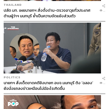
THAILAND
ปลัด มท. เผยนายกฯ สั่งตั้งด่าน-ตรวจอาวุธทั่วประเทศ
...
ด้านผู้ว่าฯ นนทบุรี ย้ำเป็นความขัดแย้งส่วนตัว
POLITICS
นายกฯ สั่งเด็ดขาดคดียิงนายก อบจ.นนทบุรี ติง ‘ฉลอง’
...
ยังนั่งแถลงข่าวเหมือนไม่มีอะไรเกิดขึ้น