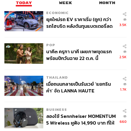
TODAY
WEEK
MONTH
ECONOMIC
ยุคใหม่รถ EV ราคาเริ่ม (ถูก) กว่า
3.5K
รถไฮบริด หลังต้นทุนแบตเตอรี่ลด
ลง - จีนแห่บุกตลาดเกิดใหม่
POP
นาคี๓ ครุฑา นาคี เผยภาพชุดแรก
2.5K
พร้อมปักวันฉาย 22 ต.ค. นี้
THAILAND
เมื่อถนนกลายเป็นรันเวย์ ‘แยกริน
1.7K
คำ’ จัด LANNA HAUTE
COUTURE กลางสายฝน
BUSINESS
ลองใช้ Sennheiser MOMENTUM
660
5 Wireless หูฟัง 14,990 บาท ที่ให้
ผู้ใช้ถอดเปลี่ยนแบตเองได้ ก่อนกฎ