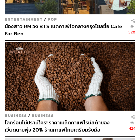
ENTERTAINMENT
/
POP
น้องสาว RM วง BTS เปิดคาเฟ่ใจกลางกรุงโซลชื่อ Cafe
520
Far Ben
BUSINESS
/
BUSINESS
โลกร้อนไม่ปรานีใคร! ราคาเมล็ดกาแฟโรบัสต้าของ
424
เวียดนามพุ่ง 20% ร้านกาแฟไทยเตรียมรับมือ