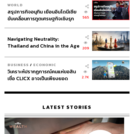
WORLD
สรุปภารกิจอนุทิน เยือนอินโดนีเซีย
565
ขับเคลื่อนการทูตเศรษฐกิจเชิงรุก
ประกาศหุ้นส่วนยุทธศาสตร์ไทย –
อินโดนีเซีย
Navigating Neutrality:
Thailand and China in the Age
209
of a New Global Order
BUSINESS
/
ECONOMIC
วิเคราะห์ปรากฏการณ์คนแห่ขอสิน
2.7K
เชื่อ CLICX อาจเป็นเพียงยอด
ภูเขาน้ำแข็ง ของปัญหาหนี้ครัว
เรือนไทยที่ถูกซุกไว้
LATEST STORIES