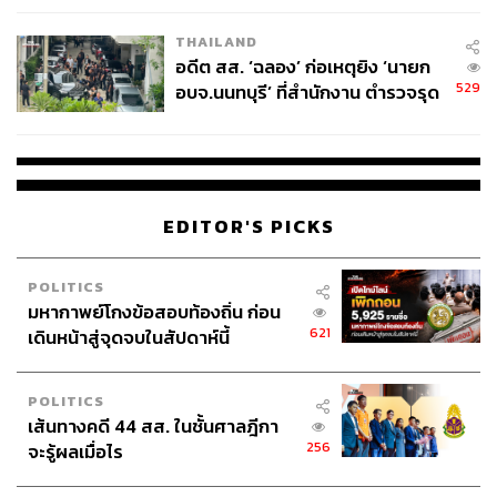
EU บังคับปีหน้า
THAILAND
อดีต สส. ‘ฉลอง’ ก่อเหตุยิง ‘นายก
529
อบจ.นนทบุรี’ ที่สำนักงาน ตำรวจรุด
ลงพื้นที่
EDITOR'S PICKS
POLITICS
มหากาพย์โกงข้อสอบท้องถิ่น ก่อน
621
เดินหน้าสู่จุดจบในสัปดาห์นี้
POLITICS
เส้นทางคดี 44 สส. ในชั้นศาลฎีกา
256
จะรู้ผลเมื่อไร