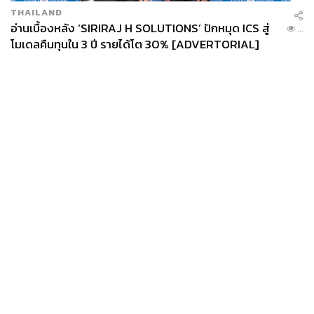
THAILAND
อ่านเบื้องหลัง ‘SIRIRAJ H SOLUTIONS’ ปักหมุด ICS สู่
...
โมเดลคืนทุนใน 3 ปี รายได้โต 30% [ADVERTORIAL]
News
Wealth
Pop
Podcast
Video
Now
Opinion
Careers
Events
Privacy
About
Contact
Policy
FOR
ADVERTISING
MEMBERSHIP