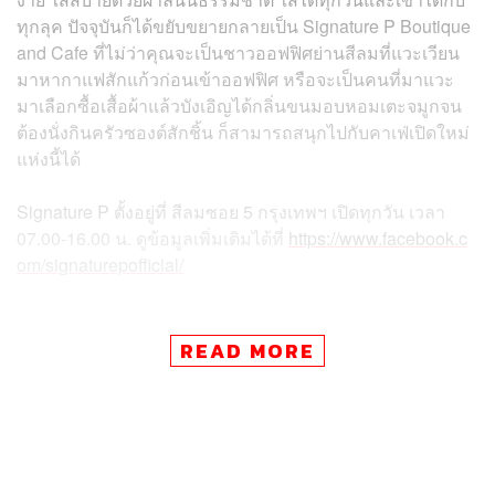
ทุกลุค ปัจจุบันก็ได้ขยับขยายกลายเป็น Signature P Boutique
and Cafe ที่ไม่ว่าคุณจะเป็นชาวออฟฟิศย่านสีลมที่แวะเวียน
มาหากาแฟสักแก้วก่อนเข้าออฟฟิศ หรือจะเป็นคนที่มาแวะ
มาเลือกซื้อเสื้อผ้าแล้วบังเอิญได้กลิ่นขนมอบหอมเตะจมูกจน
ต้องนั่งกินครัวซองต์สักชิ้น ก็สามารถสนุกไปกับคาเฟ่เปิดใหม่
แห่งนี้ได้
Signature P ตั้งอยู่ที่ สีลมซอย 5 กรุงเทพฯ เปิดทุกวัน เวลา
07.00-16.00 น. ดูข้อมูลเพิ่มเติมได้ที่
https://www.facebook.c
om/signaturepofficial/
ภาพ:
Signature P
READ MORE
TAGS:
ขนมอบ
NEW OPENING
Signature P Boutique and Cafe
คาเฟ่