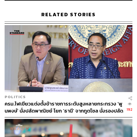
RELATED STORIES
ABOUT THE AUTHOR
พิมพ์ คำภีร์
นักเขียนกองบรรณาธิการคัลเจอร์ สำนักข่าว
THE STANDARD
POLITICS
ครม.ไฟเขียวแต่งตั้งข้าราชการระดับสูงหลายกระทรวง ‘พู
192
นพงษ์’ นั่งปลัดพาณิชย์ โยก ‘ธานี’ จากทูตโซล นั่งรองปลัด
กต.