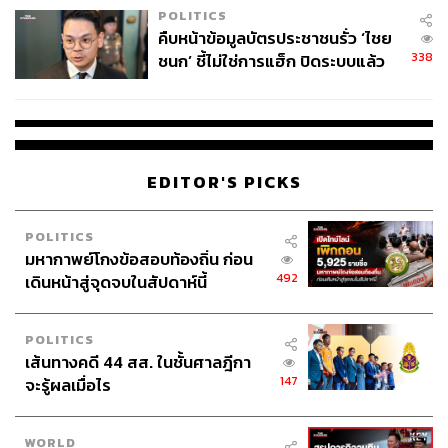
POLITICS
คืบหน้าข้อมูลบัตรประชาชนรั่ว ‘ไชย
338
ชนก’ ชี้ไม่ใช่การแฮ็ก ปิดระบบแล้ว
พบต้นตอจาก IP เดียว
EDITOR'S PICKS
POLITICS
มหากาพย์โกงข้อสอบท้องถิ่น ก่อน
492
เดินหน้าสู่จุดจบในสัปดาห์นี้
POLITICS
เส้นทางคดี 44 สส. ในชั้นศาลฎีกา
147
จะรู้ผลเมื่อไร
WORLD