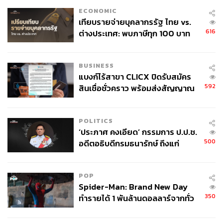
ECONOMIC
เทียบรายจ่ายบุคลากรรัฐ ไทย vs.
616
ต่างประเทศ: พบภาษีทุก 100 บาท
ของคนไทยใช้ไปกับข้าราชการเฉียด
40 บาท
BUSINESS
แบงก์ไร้สาขา CLICX ปิดรับสมัคร
592
สินเชื่อชั่วคราว พร้อมส่งสัญญาณ
เตือนกลุ่มกู้เงินผิดวัตถุประสงค์-ให้
ข้อมูลเท็จ เตรียมดำเนินคดีเด็ดขาด
POLITICS
‘ประภาศ คงเอียด’ กรรมการ ป.ป.ช.
500
อดีตอธิบดีกรมธนารักษ์ ถึงแก่
อนิจกรรม
POP
Spider-Man: Brand New Day
350
ทำรายได้ 1 พันล้านดอลลาร์จากทั่ว
โลกภายใน 6 วัน