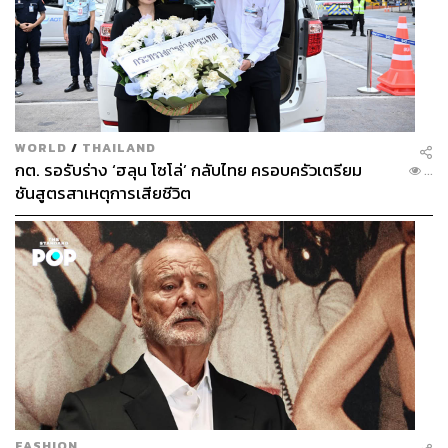
WORLD
/
THAILAND
กต. รอรับร่าง ‘ฮลุน โซโล่’ กลับไทย ครอบครัวเตรียม
...
ชันสูตรสาเหตุการเสียชีวิต
FASHION