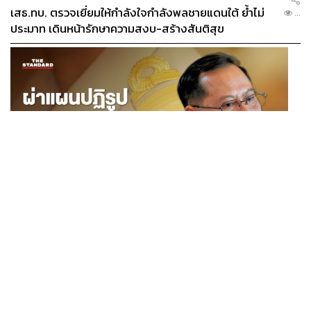
เสธ.ทบ. ตรวจเยี่ยมให้กำลังใจกำลังพลชายแดนใต้ ย้ำไม่
...
ประมาท เดินหน้ารักษาความสงบ-สร้างสันติสุข
POLITICS
ผ่าแผนปฏิรูปราชการไทยยุคใหม่ ‘รัฐจิ๋วแต่แจ๋ว’ ในแบบ
...
ปกรณ์ นิลประพันธ์