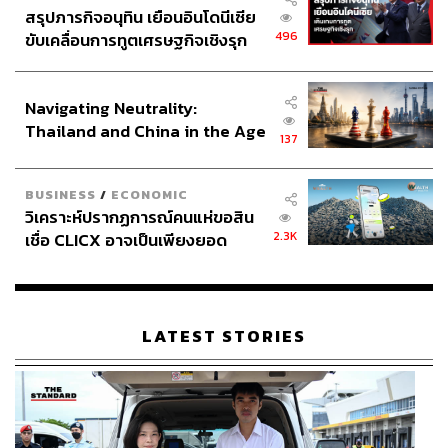
สรุปภารกิจอนุทิน เยือนอินโดนีเซีย
496
ขับเคลื่อนการทูตเศรษฐกิจเชิงรุก
ประกาศหุ้นส่วนยุทธศาสตร์ไทย –
อินโดนีเซีย
Navigating Neutrality:
Thailand and China in the Age
137
of a New Global Order
BUSINESS
/
ECONOMIC
วิเคราะห์ปรากฏการณ์คนแห่ขอสิน
2.3K
เชื่อ CLICX อาจเป็นเพียงยอด
ภูเขาน้ำแข็ง ของปัญหาหนี้ครัว
เรือนไทยที่ถูกซุกไว้
LATEST STORIES