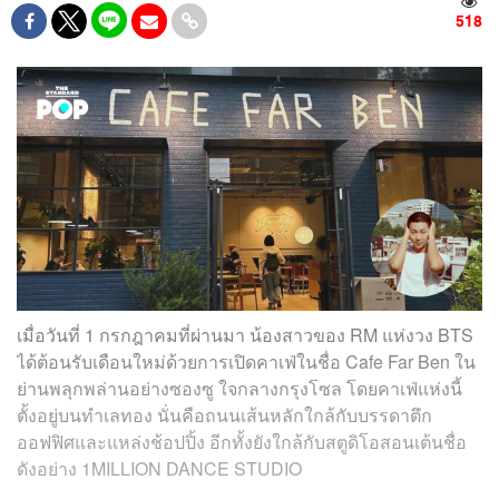
518
เมื่อวันที่ 1 กรกฎาคมที่ผ่านมา น้องสาวของ RM แห่งวง BTS
ได้ต้อนรับเดือนใหม่ด้วยการเปิดคาเฟ่ในชื่อ Cafe Far Ben ใน
ย่านพลุกพล่านอย่างซองซู ใจกลางกรุงโซล โดยคาเฟ่แห่งนี้
ตั้งอยู่บนทำเลทอง นั่นคือถนนเส้นหลักใกล้กับบรรดาตึก
ออฟฟิศและแหล่งช้อปปิ้ง อีกทั้งยังใกล้กับสตูดิโอสอนเต้นชื่อ
ดังอย่าง 1MILLION DANCE STUDIO