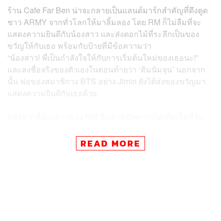
ร้าน Cafe Far Ben น่าจะกลายเป็นแลนด์มาร์กสำคัญที่ดึงดูด
ชาว ARMY จากทั่วโลกให้มาลิ้มลอง โดย RM ก็ไม่ลืมที่จะ
แสดงความยินดีกับน้องสาว และส่งดอกไม้ที่ระลึกเป็นของ
ขวัญให้กับเธอ พร้อมกับป้ายที่มีข้อความว่า
“น้องสาว! พี่เป็นกำลังใจให้กับการเริ่มต้นใหม่ของเธอนะ!”
และลงชื่อจริงของตัวเองในตอนท้ายว่า ‘คิมนัมจุน’ นอกจาก
นั้น พ่อของสมาชิกวง BTS อย่าง Jimin ยังได้ส่งของขวัญมา
แสดงความยินดีกับเธอด้วย
หลังจากที่น้องสาวของ RM ชิมลางเปิดคาเฟ่ได้เพียงไม่กี่วัน
ร้าน Cafe Far Ben ก็ได้รับรีวิวที่ดีเยี่ยมจากลูกค้า ทั้งในเรื่อง
ของการออกแบบร้านให้มีเพดานสูง ทำให้ร้านดูโปร่งโล่ง
READ MORE
สบาย การตกแต่งที่เต็มไปด้วยรายละเอียด และของหวานที่
รสชาติอร่อย ไปจนถึงบรรยากาศ เพลงที่เปิด และคุณภาพ
กาแฟที่ยอดเยี่ยม
นอกจากน้องสาวของ RM แล้ว ครอบครัวของสมาชิกวง BTS
คนอื่นๆ ก็มีร้านอาหารและคาเฟ่เป็นของตัวเองเช่นกัน โดยพี่