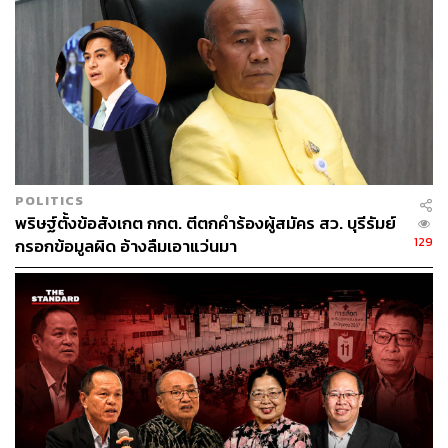
ความเห็นชอบด้วยคะแนนเสียงน้อยกว่ากึ่งหนึ่งของจำนวน
สมาชิกทั้งหมดเท่าที่มีอยู่ของสภานิติบัญญัติแห่งชาติ (ปัจจุบัน
มีจำนวน 248 คน คะแนนเสียงน้อยกว่ากึ่งหนึ่ง คือน้อยกว่า
124 คะแนน) จึงถือว่าไม่ได้รับความเห็นชอบให้ดำรง
ตำแหน่งกรรมการการเลือกตั้ง
นายพรเพชร วิชิตชลชัย ประธาน สนช. เปิดเผยว่า การที่
สนช. เสียงข้างมากไม่ให้ความเห็นชอบผู้สมัคร กกต. และมี
POLITICS
ความเห็นไปในทิศทางเดียวกันนั้น ไม่น่าจะมีคำสั่งมาจาก
พริษฐ์ตั้งข้อสังเกต กกต. ตีตกคำร้องผู้สมัคร สว. บุรีรัมย์
คณะรักษาความสงบแห่งชาติ หรือ คสช. และไม่ทราบว่าที่
129
กรอกข้อมูลผิด อ้างลืมเอาแว่นมา
ประชุมมีการพูดกันอย่างไร จึงทำให้เกิดการตั้งข้อสังเกตไป
ในทิศทางดังกล่าว
พร้อมทั้งยืนยันว่า แม้ผู้สมัครทั้ง 7 คนจะไม่ได้รับความเห็น
ชอบ แต่ก็ไม่กระทบกับโรดแมปการเลือกตั้ง เพราะ กกต. ชุด
เก่าก็ยังคงอยู่ปฏิบัติหน้าที่ต่อไป
ขณะที่การสรรหากรรมการการเลือกตั้งชุดใหม่ จะมีกรอบ