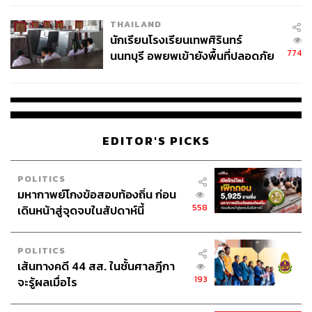
เวลล์ฯ’ ฟ้อง ‘โทน บางแค’ ผิดนัด
THAILAND
จ่ายหนี้-แอบระบุแบรนด์
นักเรียนโรงเรียนเทพศิรินทร์
774
นนทบุรี อพยพเข้ายังพื้นที่ปลอดภัย
ชั่วคราว หลังเหตุใช้อาวุธปืนภายใน
โรงเรียนคลี่คลาย
EDITOR'S PICKS
POLITICS
มหากาพย์โกงข้อสอบท้องถิ่น ก่อน
558
เดินหน้าสู่จุดจบในสัปดาห์นี้
POLITICS
เส้นทางคดี 44 สส. ในชั้นศาลฎีกา
193
จะรู้ผลเมื่อไร