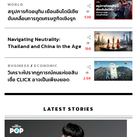
WORLD
สรุปภารกิจอนุทิน เยือนอินโดนีเซีย
538
ขับเคลื่อนการทูตเศรษฐกิจเชิงรุก
ประกาศหุ้นส่วนยุทธศาสตร์ไทย –
อินโดนีเซีย
Navigating Neutrality:
Thailand and China in the Age
166
of a New Global Order
BUSINESS
/
ECONOMIC
วิเคราะห์ปรากฏการณ์คนแห่ขอสิน
2.6K
เชื่อ CLICX อาจเป็นเพียงยอด
ภูเขาน้ำแข็ง ของปัญหาหนี้ครัว
เรือนไทยที่ถูกซุกไว้
LATEST STORIES