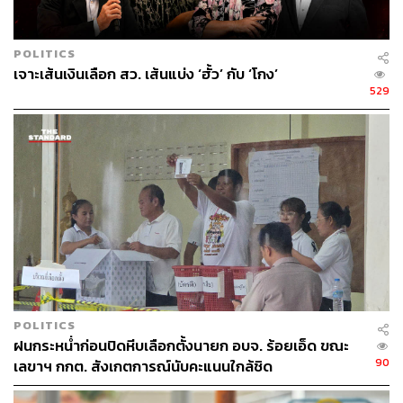
เวลาตามพระราชบัญญัติประกอบรัฐธรรมนูญว่าด้วย
กรรมการการเลือกตั้งคือ 90 วัน
POLITICS
TAGS:
อู้ด เบื้องบน
เรืองวิทย์ เกษสุวรรณ
เจาะเส้นเงินเลือก สว. เส้นแบ่ง ‘ฮั้ว’ กับ ‘โกง’
อิสสรีย์ หรรษาจรูญโรจน์
529
ชมพรรณ์ พงษ์เจริญ สุธีรชาติ
สนช.
ฉัตรไชย จันทร์พรายศรี
สำนักงานคณะกรรมการการเลือกตั้ง (กกต.)
ปกรณ์ มหรรณพ
พีระศักดิ์ พอจิต
ฐากร ตัณฑสิทธิ์
ประชา เตรัตน์
สภานิติบัญญัติแห่งชาติ
สุรชัย เลี้ยงบุญเลิศชัย
POLITICS
ฝนกระหน่ำก่อนปิดหีบเลือกตั้งนายก อบจ. ร้อยเอ็ด ขณะ
30
90
เลขาฯ กกต. สังเกตการณ์นับคะแนนใกล้ชิด