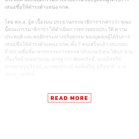
เสนอชื่อให้ดำรงตำแหน่ง กกต.
โดย พล.อ. อู้ด เบื้องบน ประธานกรรมาธิการฯ กล่าวว่า ขณะ
นี้คณะกรรมาธิการฯ ได้ดำเนินการตรวจสอบประวัติ ความ
ประพฤติ และพฤติกรรมทางจริยธรรม ของบุคคลผู้ได้รับการ
เสนอชื่อให้ดำรงตำแหน่ง กกต. ทั้ง 7 คนเสร็จแล้ว ประกอบ
ด้วยรายชื่อที่มาจากกรรมการสรรหาจำนวน 5 คน ได้แก่ นาย
เรืองวิทย์ เกษสุวรรณ, นายฐากร ตัณฑสิทธิ์, นายอิสสรีย์
หรรษาจรูญโรจน์, นางชมพรรณ์ พงษ์เจริญ สุธีรชาติ, นาย
ประชา เตรัตน์
ส่วนรายชื่อที่ได้รับการเสนอมาจากที่ประชุมใหญ่ศาลฎีกามี
จำนวน 2 คน ได้แก่ นายฉัตรไชย จันทร์พรายศรี, นายปกรณ์
READ MORE
มหรรณพ พร้อมทั้งขอให้ประธานที่ประชุมมีคำสั่งให้การ
ชี้แจงประวัติ ความประพฤติของผู้ได้รับการเสนอชื่อทั้ง 7
คนในวาระดังกล่าวเป็นการประชุมลับ
หลังจากการประชุมลับกว่า 1 ชั่วโมง นายพีระศักดิ์ พอจิต