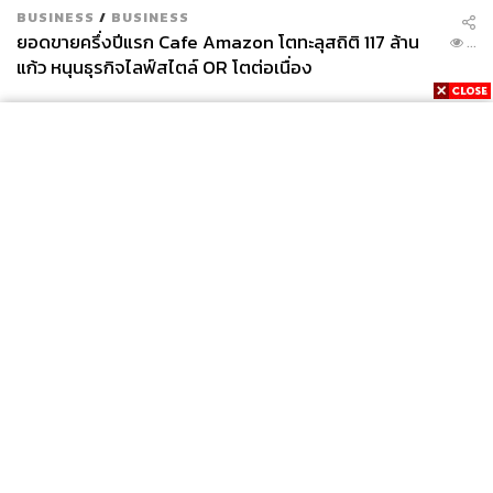
BUSINESS
/
BUSINESS
ยอดขายครึ่งปีแรก Cafe Amazon โตทะลุสถิติ 117 ล้าน
...
แก้ว หนุนธุรกิจไลฟ์สไตล์ OR โตต่อเนื่อง
News
Wealth
Pop
Podcast
Video
Now
Opinion
Careers
Events
Privacy
About
Contact
Policy
FOR
ADVERTISING
MEMBERSHIP