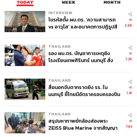
TODAY
WEEK
MONTH
INTERVIEW
ไขรหัสตั้ง ผบ.ตร. ‘ความสามารถ
2.6K
vs อาวุโส’ และอนาคตการปฏิรูปสี
กากี กับ พล.ต.อ. เอก อังสนานนท์
THAILAND
รอง ผบ.ตร. บัญชาการเหตุยิง
1.2K
โรงเรียนเทพศิรินทร์ นนทบุรี สั่ง
ค้นหา 2 รอบยืนยันไร้คนติดค้าง พบ
ศพปู่-ย่าที่บ้านพักผู้ก่อเหตุ
THAILAND
สื่อนอกจับตากราดยิง รร. ใน
1.1K
นนทบุรี ชี้ไทยมีอัตราครอบครองปืน
สูงในระดับต้นของภูมิภาค
THAILAND
สรุปมหากาพย์กล้องส่องพระ
793
ZEISS Blue Marine จากสัญญา
ผลิต 8.3 ล้าน สู่ข้อพิพาท ‘มา