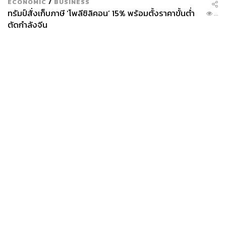
ECONOMIC
/
BUSINESS
ทรัมป์สั่งเก็บภาษี ‘โพลีซิลิคอน’ 15% พร้อมตั้งราคาขั้นต่ำ
...
ตัดกำลังจีน
News
Wealth
Pop
Podcast
Video
Now
Opinion
Careers
Events
Privacy
About
Contact
Policy
FOR
ADVERTISING
MEMBERSHIP