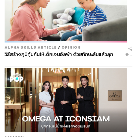
ALPHA SKILLS ARTICLE
/
OPINION
วิธีสร้างภูมิคุ้มกันให้เด็กเจนอัลฟ่า ด้วยทักษะล้มแล้วลุก
...
FASHION