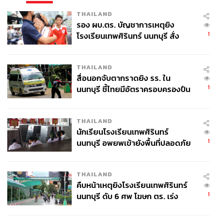
THAILAND
รอง ผบ.ตร. บัญชาการเหตุยิง
1
โรงเรียนเทพศิรินทร์ นนทบุรี สั่ง
ค้นหา 2 รอบยืนยันไร้คนติดค้าง พบ
ศพปู่-ย่าที่บ้านพักผู้ก่อเหตุ
THAILAND
สื่อนอกจับตากราดยิง รร. ใน
1
นนทบุรี ชี้ไทยมีอัตราครอบครองปืน
สูงในระดับต้นของภูมิภาค
THAILAND
นักเรียนโรงเรียนเทพศิรินทร์
1
นนทบุรี อพยพเข้ายังพื้นที่ปลอดภัย
ชั่วคราว หลังเหตุใช้อาวุธปืนภายใน
โรงเรียนคลี่คลาย
THAILAND
คืบหน้าเหตุยิงโรงเรียนเทพศิรินทร์
1
นนทบุรี ดับ 6 ศพ โฆษก ตร. เร่ง
สอบปมขโมยปืนปู่ก่อเหตุ