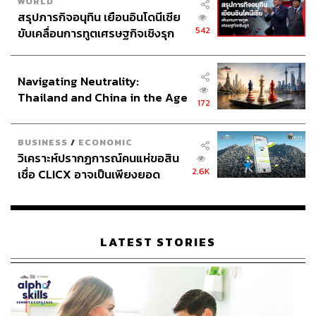
WORLD
สรุปภารกิจอนุทิน เยือนอินโดนีเซีย
542
ขับเคลื่อนการทูตเศรษฐกิจเชิงรุก
ประกาศหุ้นส่วนยุทธศาสตร์ไทย –
อินโดนีเซีย
Navigating Neutrality:
Thailand and China in the Age
172
of a New Global Order
BUSINESS
/
ECONOMIC
วิเคราะห์ปรากฏการณ์คนแห่ขอสิน
2.6K
เชื่อ CLICX อาจเป็นเพียงยอด
ภูเขาน้ำแข็ง ของปัญหาหนี้ครัว
เรือนไทยที่ถูกซุกไว้
LATEST STORIES