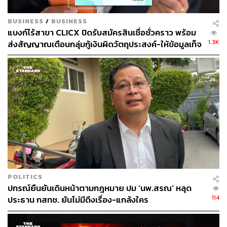
BUSINESS
/
BUSINESS
แบงก์ไร้สาขา CLICX ปิดรับสมัครสินเชื่อชั่วคราว พร้อม
1.3K
ส่งสัญญาณเตือนกลุ่มกู้เงินผิดวัตถุประสงค์-ให้ข้อมูลเท็จ
เตรียมดำเนินคดีเด็ดขาด
POLITICS
ปกรณ์ยืนยันเดินหน้าตามกฎหมาย ปม ‘นพ.สรณ’ หลุด
114
ประธาน กสทช. ยันไม่มีดึงเรื่อง-แกล้งใคร