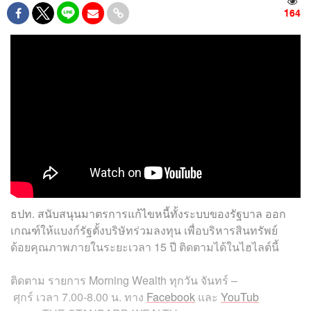
164
ธปท. สนับสนุนมาตรการแก้ไขหนี้ทั้งระบบของรัฐบาล ออก
เกณฑ์ให้แบงก์รัฐตั้งบริษัทร่วมลงทุน เพื่อบริหารสินทรัพย์
ด้อยคุณภาพภายในระยะเวลา 15 ปี ติดตามได้ในไฮไลต์นี้
ติดตาม
รายการ
Morning Wealth
ทุกวัน
จันทร์
–
ศุกร์
เวลา
7.00-8.00
น
.
ทาง
Facebook
และ
YouTub