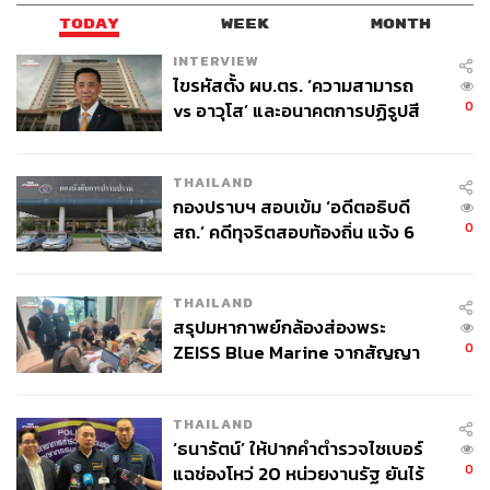
TODAY
WEEK
MONTH
INTERVIEW
ไขรหัสตั้ง ผบ.ตร. ‘ความสามารถ
0
vs อาวุโส’ และอนาคตการปฏิรูปสี
กากี กับ พล.ต.อ. เอก อังสนานนท์
THAILAND
กองปราบฯ สอบเข้ม ‘อดีตอธิบดี
0
สถ.’ คดีทุจริตสอบท้องถิ่น แจ้ง 6
ข้อหาหนัก จ่อชง ป.ป.ช. 12 ส.ค. นี้
THAILAND
สรุปมหากาพย์กล้องส่องพระ
0
ZEISS Blue Marine จากสัญญา
ผลิต 8.3 ล้าน สู่ข้อพิพาท ‘มา
เวลล์ฯ’ ฟ้อง ‘โทน บางแค’ ผิดนัด
THAILAND
จ่ายหนี้-แอบระบุแบรนด์
‘ธนารัตน์’ ให้ปากคำตำรวจไซเบอร์
0
แฉช่องโหว่ 20 หน่วยงานรัฐ ยันไร้