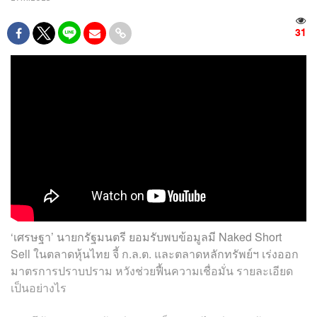
31
‘เศรษฐา’ นายกรัฐมนตรี ยอมรับพบข้อมูลมี Naked Short
Sell ในตลาดหุ้นไทย จี้ ก.ล.ต. และตลาดหลักทรัพย์ฯ เร่งออก
มาตรการปราบปราม หวังช่วยฟื้นความเชื่อมั่น รายละเอียด
เป็นอย่างไร