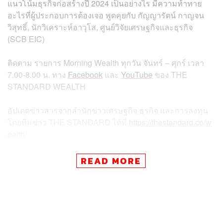
แนวโน้มธุรกิจก่อสร้างปี 2024 เป็นอย่างไร มีความท้าทาย
อะไรที่ผู้ประกอบการต้องเจอ พูดคุยกับ กัญญารัตน์ กาญจน
วิสุทธิ์, นักวิเคราะห์อาวุโส, ศูนย์วิจัยเศรษฐกิจและธุรกิจ
(SCB EIC)
ติดตาม
รายการ
Morning Wealth
ทุกวัน
จันทร์
–
ศุกร์
เวลา
7.00-8.00
น
.
ทาง
Facebook
และ
YouTube
ของ
THE
STANDARD WEALTH
อัปเดตข่าวสารจากสำนักข่าวเศรษฐกิจ ธุรกิจ และการลงทุน
โดยทีมข่าว
THE STANDARD
ได้ที่
https://thestandard.co/w
ealth/
READ MORE
สามารถติดตาม THE STANDARD WEALTH
ผ่านแอปพลิเคชันต่างๆ ที่คุณสะดวกหรือใช้งานอยู่แล้วได้เลย