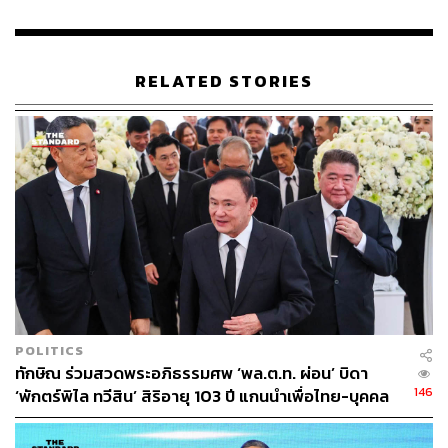
RELATED STORIES
POLITICS
ทักษิณ ร่วมสวดพระอภิธรรมศพ ‘พล.ต.ท. ผ่อน’ บิดา
146
‘พักตร์พิไล ทวีสิน’ สิริอายุ 103 ปี แกนนำเพื่อไทย-บุคคล
หลากวงการร่วมอาลัย