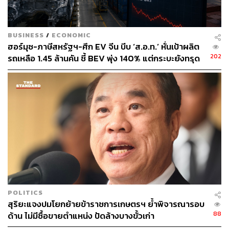
BUSINESS
/
ECONOMIC
ฮอร์มุซ-ภาษีสหรัฐฯ-ศึก EV จีน บีบ ‘ส.อ.ท.’ หั่นเป้าผลิต
202
รถเหลือ 1.45 ล้านคัน ชี้ BEV พุ่ง 140% แต่กระบะยังทรุด
POLITICS
สุริยะแจงปมโยกย้ายข้าราชการเกษตรฯ ย้ำพิจารณารอบ
88
ด้าน ไม่มีซื้อขายตำแหน่ง ปัดล้างบางขั้วเก่า