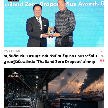
POLITICS
อนุทินต้อนรับ ‘เศรษฐา’ กลับทำเนียบรัฐบาล มอบรางวัลใน
163
ฐานะผู้ริเริ่มผลักดัน ‘Thailand Zero Dropout’ เด็กหลุด
ระบบลดจาก 1 ล้าน เหลือ 6 แสนคน