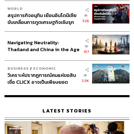
WORLD
สรุปภารกิจอนุทิน เยือนอินโดนีเซีย
526
ขับเคลื่อนการทูตเศรษฐกิจเชิงรุก
ประกาศหุ้นส่วนยุทธศาสตร์ไทย –
อินโดนีเซีย
Navigating Neutrality:
Thailand and China in the Age
157
of a New Global Order
BUSINESS
/
ECONOMIC
วิเคราะห์ปรากฏการณ์คนแห่ขอสิน
2.5K
เชื่อ CLICX อาจเป็นเพียงยอด
ภูเขาน้ำแข็ง ของปัญหาหนี้ครัว
เรือนไทยที่ถูกซุกไว้
LATEST STORIES