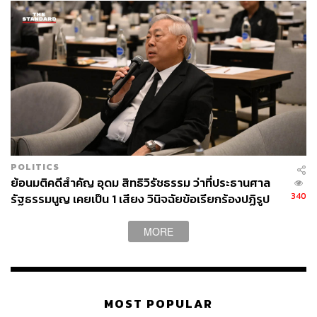
POLITICS
ย้อนมติคดีสำคัญ อุดม สิทธิวิรัชธรรม ว่าที่ประธานศาล
340
รัฐธรรมนูญ เคยเป็น 1 เสียง วินิจฉัยข้อเรียกร้องปฏิรูป
สถาบันฯ ไม่เข้าข่ายล้มล้าง
MORE
MOST POPULAR