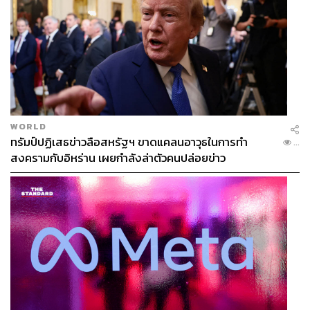
WORLD
ทรัมป์ปฏิเสธข่าวลือสหรัฐฯ ขาดแคลนอาวุธในการทำ
...
สงครามกับอิหร่าน เผยกำลังล่าตัวคนปล่อยข่าว