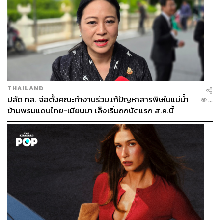
THAILAND
ปลัด ทส. จ่อตั้งคณะทำงานร่วมแก้ปัญหาสารพิษในแม่น้ำ
...
ข้ามพรมแดนไทย-เมียนมา เล็งเริ่มถกนัดแรก ส.ค.นี้