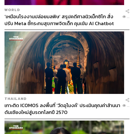
WORLD
‘เหมือนโรงงานปล่อยมลพิษ’ สรุปคดีศาลนิวเม็กซิโก สั่ง
...
ปรับ Meta ชี้กระทบสุขภาพจิตเด็ก คุมเข้ม AI Chatbot
THAILAND
เกาะติด ICOMOS ลงพื้นที่ ‘วัดอุโมงค์’ ประเมินคุณค่าล้านนา
...
ดันเชียงใหม่สู่มรดกโลกปี 2570