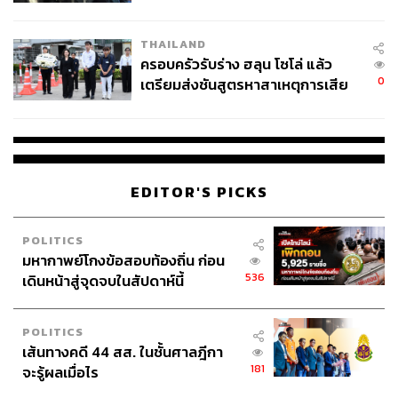
นัยทางการเมือง
THAILAND
ครอบครัวรับร่าง ฮลุน โซโล่ แล้ว
0
เตรียมส่งชันสูตรหาสาเหตุการเสีย
ชีวิต
EDITOR'S PICKS
POLITICS
มหากาพย์โกงข้อสอบท้องถิ่น ก่อน
536
เดินหน้าสู่จุดจบในสัปดาห์นี้
POLITICS
เส้นทางคดี 44 สส. ในชั้นศาลฎีกา
181
จะรู้ผลเมื่อไร