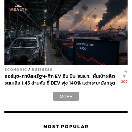
ECONOMIC
/
BUSINESS
ฮอร์มุซ-ภาษีสหรัฐฯ-ศึก EV จีน บีบ ‘ส.อ.ท.’ หั่นเป้าผลิต
202
รถเหลือ 1.45 ล้านคัน ชี้ BEV พุ่ง 140% แต่กระบะยังทรุด
MORE
MOST POPULAR