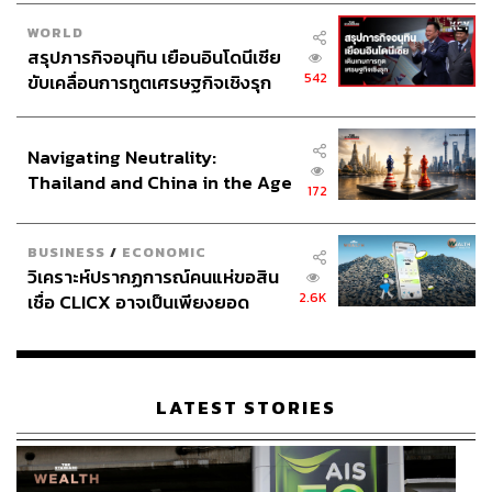
WORLD
สรุปภารกิจอนุทิน เยือนอินโดนีเซีย
542
ขับเคลื่อนการทูตเศรษฐกิจเชิงรุก
ประกาศหุ้นส่วนยุทธศาสตร์ไทย –
อินโดนีเซีย
Navigating Neutrality:
Thailand and China in the Age
172
of a New Global Order
BUSINESS
/
ECONOMIC
วิเคราะห์ปรากฏการณ์คนแห่ขอสิน
2.6K
เชื่อ CLICX อาจเป็นเพียงยอด
ภูเขาน้ำแข็ง ของปัญหาหนี้ครัว
เรือนไทยที่ถูกซุกไว้
LATEST STORIES