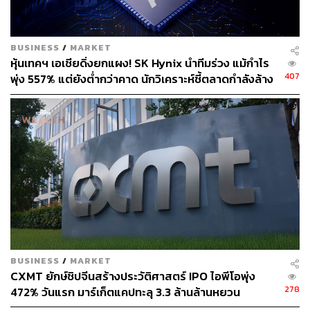
BUSINESS
/
MARKET
หุ้นเทคฯ เอเชียดิ่งยกแผง! SK Hynix นำทีมร่วง แม้กำไร
407
พุ่ง 557% แต่ยังต่ำกว่าคาด นักวิเคราะห์ชี้ตลาดกำลังล้าง
‘ฟองสบู่’ AI
BUSINESS
/
MARKET
CXMT ยักษ์ชิปจีนสร้างประวัติศาสตร์ IPO ไอพีโอพุ่ง
278
472% วันแรก มาร์เก็ตแคปทะลุ 3.3 ล้านล้านหยวน