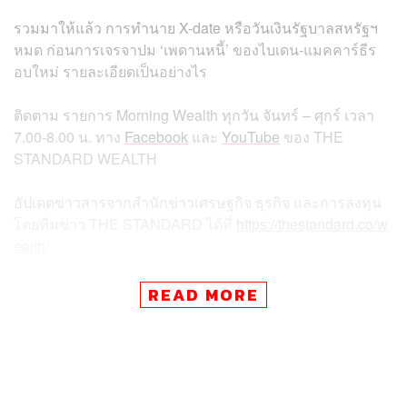
รวมมาให้แล้ว การทำนาย X-date หรือวันเงินรัฐบาลสหรัฐฯ
หมด ก่อนการเจรจาปม ‘เพดานหนี้’ ของไบเดน-แมคคาร์ธีร
อบใหม่ รายละเอียดเป็นอย่างไร
ติดตาม
รายการ
Morning Wealth
ทุกวัน
จันทร์
–
ศุกร์
เวลา
7.00-8.00
น
.
ทาง
Facebook
และ
YouTube
ของ
THE
STANDARD WEALTH
อัปเดตข่าวสารจากสำนักข่าวเศรษฐกิจ ธุรกิจ และการลงทุน
โดยทีมข่าว
THE STANDARD
ได้ที่
https://thestandard.co/w
ealth/
READ MORE
สามารถติดตาม THE STANDARD WEALTH
ผ่านแอปพลิเคชันต่างๆ ที่คุณสะดวกหรือใช้งานอยู่แล้วได้เลย