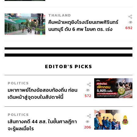
THAILAND
คืบหน้าเหตุยิงโรงเรียนเทพศิรินทร์
692
นนทบุรี ดับ 6 ศพ โฆษก ตร. เร่ง
สอบปมขโมยปืนปู่ก่อเหตุ
EDITOR'S PICKS
POLITICS
มหากาพย์โกงข้อสอบท้องถิ่น ก่อน
572
เดินหน้าสู่จุดจบในสัปดาห์นี้
POLITICS
เส้นทางคดี 44 สส. ในชั้นศาลฎีกา
206
จะรู้ผลเมื่อไร