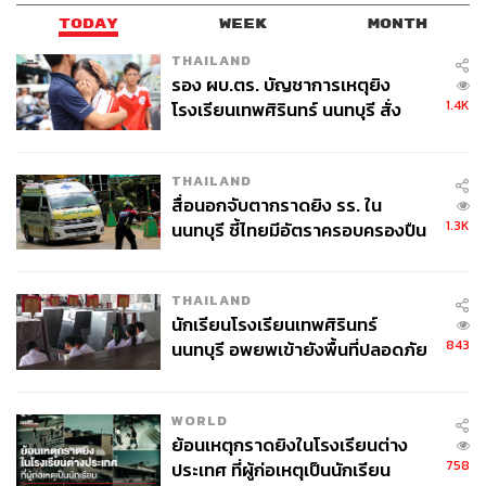
TODAY
WEEK
MONTH
THAILAND
รอง ผบ.ตร. บัญชาการเหตุยิง
1.4K
โรงเรียนเทพศิรินทร์ นนทบุรี สั่ง
ค้นหา 2 รอบยืนยันไร้คนติดค้าง พบ
ศพปู่-ย่าที่บ้านพักผู้ก่อเหตุ
THAILAND
สื่อนอกจับตากราดยิง รร. ใน
1.3K
นนทบุรี ชี้ไทยมีอัตราครอบครองปืน
สูงในระดับต้นของภูมิภาค
THAILAND
นักเรียนโรงเรียนเทพศิรินทร์
843
นนทบุรี อพยพเข้ายังพื้นที่ปลอดภัย
ชั่วคราว หลังเหตุใช้อาวุธปืนภายใน
โรงเรียนคลี่คลาย
WORLD
ย้อนเหตุกราดยิงในโรงเรียนต่าง
758
ประเทศ ที่ผู้ก่อเหตุเป็นนักเรียน