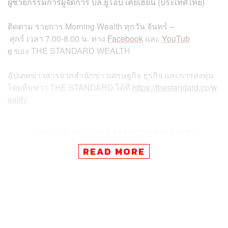
ผู้ช่วยกรรมการผู้จัดการ บล.ยูโอบี เคย์เฮียน (ประเทศไทย)
ติดตาม
รายการ
Morning Wealth
ทุกวัน
จันทร์
–
ศุกร์
เวลา
7.00-8.00
น
.
ทาง
Facebook
และ
YouTub
e
ของ
THE STANDARD WEALTH
อัปเดตข่าวสารจากสำนักข่าวเศรษฐกิจ ธุรกิจ และการลงทุน
โดยทีมข่าว
THE STANDARD
ได้ที่
https://thestandard.co/w
ealth/
สามารถติดตาม THE STANDARD WEALTH
ผ่านแอปพลิเคชันต่างๆ ที่คุณสะดวกหรือใช้งานอยู่แล้วได้เลย
READ MORE
TAGS:
Fund Flow
Morning Wealth
กิจพณ ไพรไพศาลกิจ
บมจ.อิตาเลียนไทย ดีเวล๊อปเมนต์ จำกัด (มหาชน)