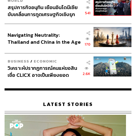
WORLD
สรุปภารกิจอนุทิน เยือนอินโดนีเซีย
541
ขับเคลื่อนการทูตเศรษฐกิจเชิงรุก
ประกาศหุ้นส่วนยุทธศาสตร์ไทย –
อินโดนีเซีย
Navigating Neutrality:
Thailand and China in the Age
170
of a New Global Order
BUSINESS
/
ECONOMIC
วิเคราะห์ปรากฏการณ์คนแห่ขอสิน
2.6K
เชื่อ CLICX อาจเป็นเพียงยอด
ภูเขาน้ำแข็ง ของปัญหาหนี้ครัว
เรือนไทยที่ถูกซุกไว้
LATEST STORIES