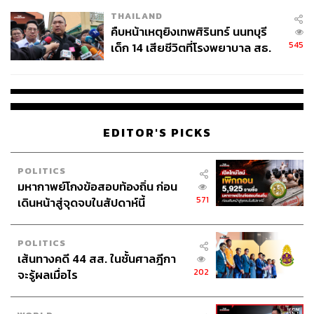
THAILAND
คืบหน้าเหตุยิงเทพศิรินทร์ นนทบุรี
545
เด็ก 14 เสียชีวิตที่โรงพยาบาล สธ.
ยืนยันครูเสียชีวิต 5 ราย เจ็บ 22
ราย
EDITOR'S PICKS
POLITICS
มหากาพย์โกงข้อสอบท้องถิ่น ก่อน
571
เดินหน้าสู่จุดจบในสัปดาห์นี้
POLITICS
เส้นทางคดี 44 สส. ในชั้นศาลฎีกา
202
จะรู้ผลเมื่อไร