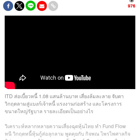
976
ITD ส่อเบี้ยวหนี้ 1.08 แสนล้านบาท เสี่ยงล้มละลาย จับตา
วิกฤตลามสู่แบงก์เจ้าหนี้ แรงงานก่อสร้าง และโครงการ
ขนาดใหญ่รัฐบาล รายละเอียดเป็นอย่างไร
วิเคราะห์หลากหลายความเสี่ยงฉุดหุ้นไทย ทำ Fund Flow
หนี วิกฤตหนี้หุ้นกู้ส่อลุกลาม พูดคุยกับ กิจพณ ไพรไพศาลกิจ