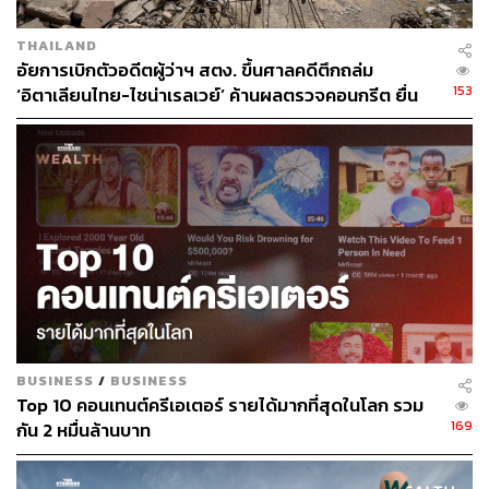
THAILAND
อัยการเบิกตัวอดีตผู้ว่าฯ สตง. ขึ้นศาลคดีตึกถล่ม
153
‘อิตาเลียนไทย-ไชน่าเรลเวย์’ ค้านผลตรวจคอนกรีต ยื่น
ร้องขอเก็บตัวอย่างส่งพิสูจน์สวิสฯ
BUSINESS
/
BUSINESS
Top 10 คอนเทนต์ครีเอเตอร์ รายได้มากที่สุดในโลก รวม
169
กัน 2 หมื่นล้านบาท