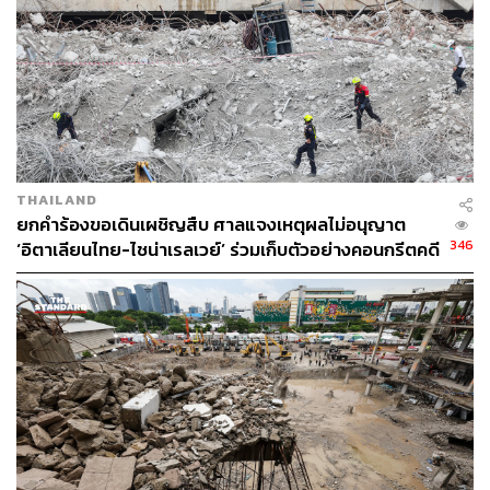
THAILAND
ยกคำร้องขอเดินเผชิญสืบ ศาลแจงเหตุผลไม่อนุญาต
346
‘อิตาเลียนไทย-ไชน่าเรลเวย์’ ร่วมเก็บตัวอย่างคอนกรีตคดี
ตึก สตง. ถล่ม