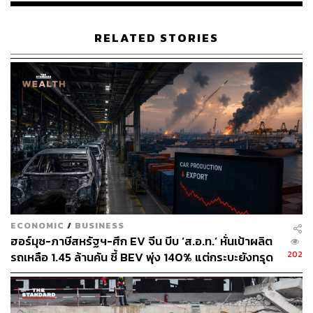
RELATED STORIES
ECONOMIC
/
BUSINESS
ฮอร์มุซ-ภาษีสหรัฐฯ-ศึก EV จีน บีบ ‘ส.อ.ท.’ หั่นเป้าผลิต
202
รถเหลือ 1.45 ล้านคัน ชี้ BEV พุ่ง 140% แต่กระบะยังทรุด