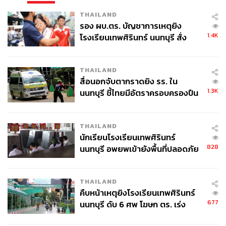
THAILAND
รอง ผบ.ตร. บัญชาการเหตุยิง
1.4K
โรงเรียนเทพศิรินทร์ นนทบุรี สั่ง
ค้นหา 2 รอบยืนยันไร้คนติดค้าง พบ
ศพปู่-ย่าที่บ้านพักผู้ก่อเหตุ
THAILAND
สื่อนอกจับตากราดยิง รร. ใน
1.3K
นนทบุรี ชี้ไทยมีอัตราครอบครองปืน
สูงในระดับต้นของภูมิภาค
THAILAND
นักเรียนโรงเรียนเทพศิรินทร์
828
นนทบุรี อพยพเข้ายังพื้นที่ปลอดภัย
ชั่วคราว หลังเหตุใช้อาวุธปืนภายใน
โรงเรียนคลี่คลาย
THAILAND
คืบหน้าเหตุยิงโรงเรียนเทพศิรินทร์
677
นนทบุรี ดับ 6 ศพ โฆษก ตร. เร่ง
สอบปมขโมยปืนปู่ก่อเหตุ