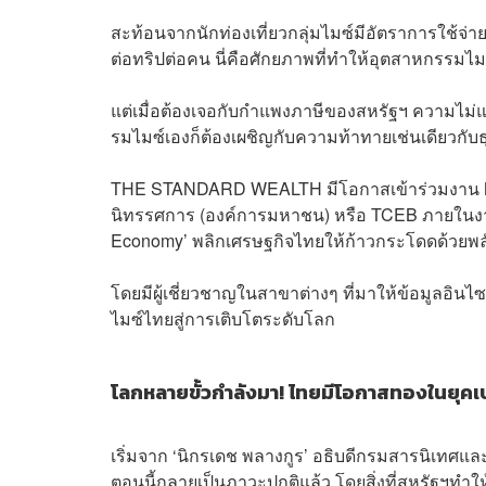
สะท้อนจากนักท่องเที่ยวกลุ่มไมซ์มีอัตราการใช้จ่ายสู
ต่อทริปต่อคน นี่คือศักยภาพที่ทำให้อุตสาหกรรมไ
แต่เมื่อต้องเจอกับกำแพงภาษีของสหรัฐฯ ความไม่แ
รมไมซ์เองก็ต้องเผชิญกับความท้าทายเช่นเดียวกับธุ
THE STANDARD WEALTH มีโอกาสเข้าร่วมงาน MIC
นิทรรศการ (องค์การมหาชน) หรือ TCEB ภายในงานน
Economy’ พลิกเศรษฐกิจไทยให้ก้าวกระโดดด้วยพล
โดยมีผู้เชี่ยวชาญในสาขาต่างๆ ที่มาให้ข้อมูลอิ
ไมซ์ไทยสู่การเติบโตระดับโลก
โลกหลายขั้วกำลังมา! ไทยมีโอกาสทองในยุคเป
เริ่มจาก ‘นิกรเดช พลางกูร’ อธิบดีกรมสารนิเทศ
ตอนนี้กลายเป็นภาวะปกติแล้ว โดยสิ่งที่สหรัฐฯทำให้เ