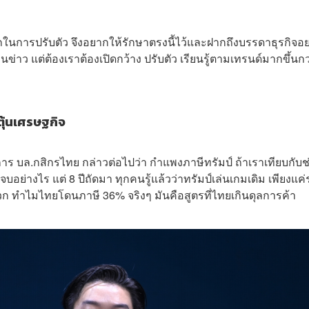
ในการปรับตัว จึงอยากให้รักษาตรงนี้ไว้และฝากถึงบรรดาธุรกิจอ
านข่าว แต่ต้องเราต้องเปิดกว้าง ปรับตัว เรียนรู้ตามเทรนด์มากขึ้นกว
ตุ้นเศรษฐกิจ
ดการ บล.กสิกรไทย กล่าวต่อไปว่า กำแพงภาษีทรัมป์ ถ้าเราเทียบกับช่
จบอย่างไร แต่ 8 ปีถัดมา ทุกคนรู้แล้วว่าทรัมป์เล่นเกมเดิม เพียงแค
มองบวก ทำไมไทยโดนภาษี 36% จริงๆ มันคือสูตรที่ไทยเกินดุลการค้า