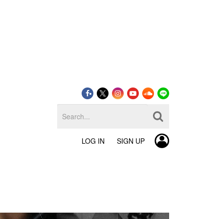
LOG IN
SIGN UP