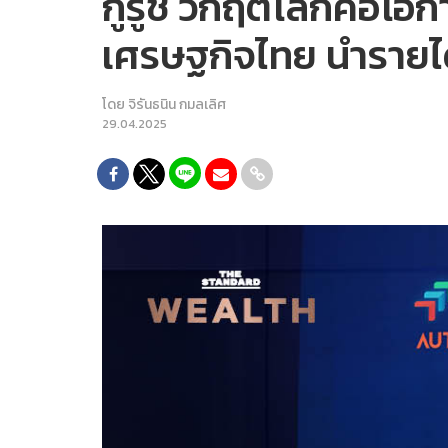
กูรูชี้ วิกฤตโลกคื
เศรษฐกิจไทย นำรายได
โดย
จิรันธนิน กมลเลิศ
29.04.2025