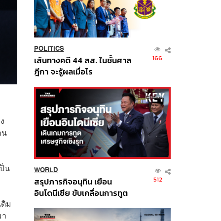
POLITICS
166
เส้นทางคดี 44 สส. ในชั้นศาล
ฎีกา จะรู้ผลเมื่อไร
าง
าน
ป็น
WORLD
512
สรุปภารกิจอนุทิน เยือน
อินโดนีเซีย ขับเคลื่อนการทูต
เดิม
เศรษฐกิจเชิงรุก ประกาศหุ้น
ส่วนยุทธศาสตร์ไทย –
มา