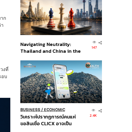
อินโดนีเซีย
ยาก
่า
Navigating Neutrality:
147
Thailand and China in the
Age of a New Global
Order
วงที่
่รอบ
BUSINESS
/
ECONOMIC
2.4K
วิเคราะห์ปรากฏการณ์คนแห่
ขอสินเชื่อ CLICX อาจเป็น
เพียงยอดภูเขาน้ำแข็ง ของ