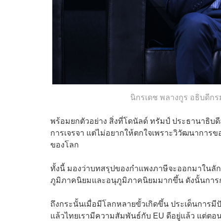
นิกรเดช พลางกูร อธิบดี
พร้อมยกตัวอย่าง สิ่งที่โดนัลด์ ทรัมป์ ประธานาธิบด
การเจรจา แต่ไม่อยากให้ตกใจเพราะวิวัฒนาการของระ
ของโลก
ทั้งนี้ มองว่าบทสรุปของกำแพงภาษีจะออกมาในลัก
ภูมิภาคนิยมและอนุภูมิภาคนิยมมากขึ้น ดังนั้น
ถึงกระนั้นเมื่อมีโลกหลายขั้วเกิดขึ้น ประเด็นกา
แล้วไทยเรามีความสัมพันธ์กับ EU ดีอยู่แล้ว แต่ตอน