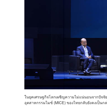
ในยุคเศรษฐกิจโลกเผชิญความไม่แน่นอนจากปัจจัย
อุตสาหกรรมไมซ์ (MICE) ของไทยกลับยังคงเป็นกล