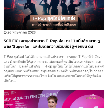
26 พฤษภาคม 2026
SCB EIC เผยมูลค่าตลาด T-Pop จ่อแตะ 1.1 หมื่นล้านบาท ชู
พลัง ‘Superfan’ และโมเดลความร่วมมือรัฐ-เอกชน ดัน
เศรษฐกิจสร้างสรรค์
T-Pop ยุคใหม่ โตได้ไกลกว่าแค่ในประเทศ กระแส T-Pop ที่กำลังมา
แรงช่วยผลักดันให้อุตสาหกรรมเพลงของไทยเติบโตสอดคล้องตามเท
รนด์โลก ประเด็นสำคัญ T-Pop ยุคใหม่ โตได้ไกลกว่าแค่ในประเทศ
กลุ่มแฟนคลับที่พร้อมสนับสนุนศิลปินอย่างเต็มที่มีส่วนสำคัญในการส่ง
เสริมให้อุตสาหกรรมเพลงไทยเติบโต และยังขยายโอกาสให้ธุรกิจอื่น
เติบโต...