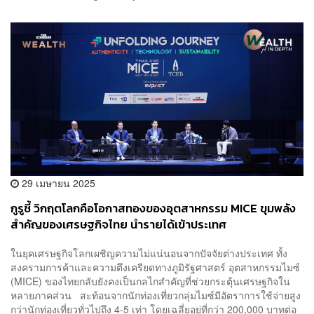
29 เมษายน 2025
กูรูชี้ วิกฤตโลกคือโอกาสทองของอุตสาหกรรม MICE ขุมพลัง
สำคัญของเศรษฐกิจไทย นำรายได้เข้าประเทศ
ในยุคเศรษฐกิจโลกเผชิญความไม่แน่นอนจากปัจจัยต่างประเทศ ทั้ง
สงครามการค้าและความตึงเครียดทางภูมิรัฐศาสตร์ อุตสาหกรรมไมซ์
(MICE) ของไทยกลับยังคงเป็นกลไกสำคัญที่ช่วยกระตุ้นเศรษฐกิจใน
หลายภาคส่วน สะท้อนจากนักท่องเที่ยวกลุ่มไมซ์มีอัตราการใช้จ่ายสูง
กว่านักท่องเที่ยวทั่วไปถึง 4-5 เท่า โดยเฉลี่ยอยู่ที่กว่า 200,000 บาทต่อ