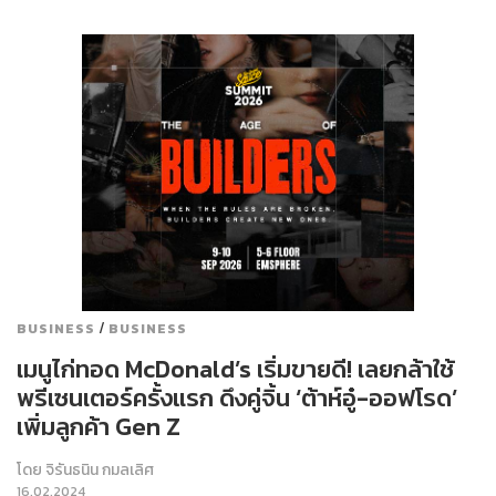
/
BUSINESS
BUSINESS
เมนูไก่ทอด McDonald’s เริ่มขายดี! เลยกล้าใช้​
พรีเซนเตอร์ครั้งแรก ดึงคู่จิ้น ‘ต้าห์อู๋-ออฟโรด’
เพิ่มลูกค้า Gen Z
โดย
จิรันธนิน กมลเลิศ
16.02.2024