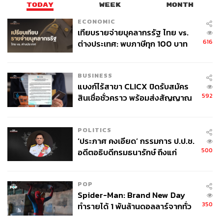
TODAY
WEEK
MONTH
ECONOMIC
เทียบรายจ่ายบุคลากรรัฐ ไทย vs.
616
ต่างประเทศ: พบภาษีทุก 100 บาท
ของคนไทยใช้ไปกับข้าราชการเฉียด
40 บาท
BUSINESS
แบงก์ไร้สาขา CLICX ปิดรับสมัคร
592
สินเชื่อชั่วคราว พร้อมส่งสัญญาณ
เตือนกลุ่มกู้เงินผิดวัตถุประสงค์-ให้
ข้อมูลเท็จ เตรียมดำเนินคดีเด็ดขาด
POLITICS
‘ประภาศ คงเอียด’ กรรมการ ป.ป.ช.
500
อดีตอธิบดีกรมธนารักษ์ ถึงแก่
อนิจกรรม
POP
Spider-Man: Brand New Day
350
ทำรายได้ 1 พันล้านดอลลาร์จากทั่ว
โลกภายใน 6 วัน