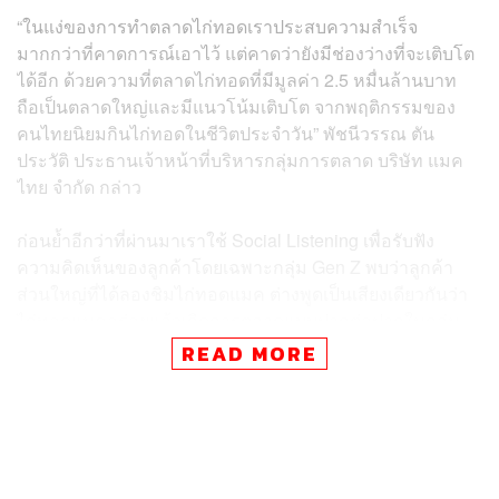
“ในแง่ของการทำตลาดไก่ทอดเราประสบความสำเร็จ
มากกว่าที่คาดการณ์เอาไว้ แต่คาดว่ายังมีช่องว่างที่จะเติบโต
ได้อีก ด้วยความที่ตลาดไก่ทอดที่มีมูลค่า 2.5 หมื่นล้านบาท
ถือเป็นตลาดใหญ่และมีแนวโน้มเติบโต จากพฤติกรรมของ
คนไทยนิยมกินไก่ทอดในชีวิตประจำวัน” พัชนีวรรณ ตัน
ประวัติ ประธานเจ้าหน้าที่บริหารกลุ่มการตลาด บริษัท แมค
ไทย จำกัด กล่าว
ก่อนย้ำอีกว่าที่ผ่านมาเราใช้ Social Listening เพื่อรับฟัง
ความคิดเห็นของลูกค้าโดยเฉพาะกลุ่ม Gen Z พบว่าลูกค้า
ส่วนใหญ่ที่ได้ลองชิมไก่ทอดแมค ต่างพูดเป็นเสียงเดียวกันว่า
ไก่ทอดแมคอร่อยแล้วเกิดการตลาดแบบปากต่อปากในกลุ่ม
เพื่อน จึงจะเริ่มจริงจังกับตลาดไก่ทอดมากขึ้นเรื่อยๆ ด้วยการ
READ MORE
ทำให้คนรู้จักเมนูไก่ทอดของ McDonald’s เพิ่มขึ้นในวงกว้าง
ข่าวที่เกี่ยวข้อง: