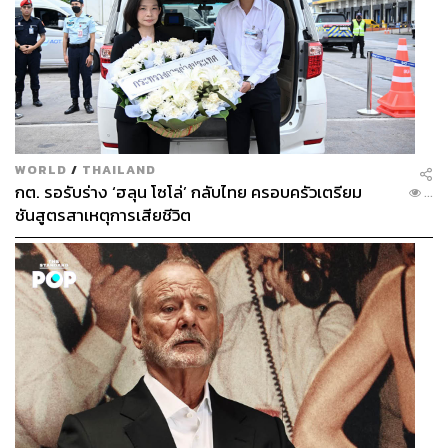
WORLD
/
THAILAND
กต. รอรับร่าง ‘ฮลุน โซโล่’ กลับไทย ครอบครัวเตรียม
...
ชันสูตรสาเหตุการเสียชีวิต