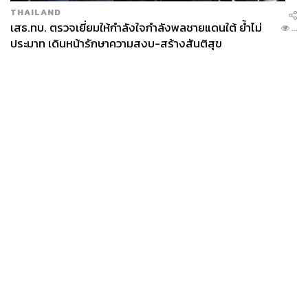
THAILAND
เสธ.ทบ. ตรวจเยี่ยมให้กำลังใจกำลังพลชายแดนใต้ ย้ำไม่
...
ประมาท เดินหน้ารักษาความสงบ-สร้างสันติสุข
News
Wealth
Pop
Podcast
Video
Now
Opinion
Careers
Events
Privacy
About
Contact
Policy
FOR
ADVERTISING
MEMBERSHIP