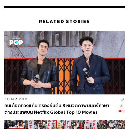
ต้น 189 บาท ยาวถึงวันที่ 31 มีนาคม 2567 และจากนั้นจะมี
การพัฒนาแคมเปญใหม่ๆ ออกมาสู่ตลาดอยู่เป็นระยะๆ
ทั้งหมดจะสอดคล้องกับการกำหนดกลยุทธ์โครงสร้างราคา ที่
พยายามพัฒนาชุดเมนูที่คนรุ่นใหม่เข้าถึงได้ง่าย และรองรับ
RELATED STORIES
กำลังซื้อในตลาด QSR ที่อยู่ในภาวะชะลอตัว
McDonald’s มองว่าอีกหนึ่งจุดแข็งที่ตัวเองมีเมื่อเทียบกับ
QSR เจ้าอื่น โดยเฉพาะ KFC ที่เป็นเจ้าตลาดไก่ทอดนั้น มา
จากการมีไลน์สินค้าที่หลากหลาย ทั้งเบอร์เกอร์ ไก่ทอด ของ
หวาน และเครื่องดื่ม
ปัจจุบันยอดการใช้จ่ายในร้านช่วงมื้อกลางวันเฉลี่ยที่ 100-
120 บาท ส่วนมื้อเย็นอยู่ที่ 150-200 บาท ซึ่งภาพรวมสัดส่วน
รายได้ของไก่ทอดอยู่ที่ประมาณ 20% ส่วนรายได้หลักยังมา
จากสินค้ากลุ่มเบอร์เกอร์
FILM
/
POP
คนเดือดทวงแค้น ครองอันดับ 3 หมวดภาพยนตร์ภาษา
อย่างไรก็ตาม ความเคลื่อนไหวในการใช้พรีเซนเตอร์ และ
380
ต่างประเทศบน Netflix Global Top 10 Movies
เปิดตัวแคมเปญชุดเมนูใหม่ๆ ในครั้งนี้ มั่นใจว่าจะทำยอดขาย
กลุ่มเมนูไก่ทอดเติบโตขึ้นไม่ต่ำกว่า 20%