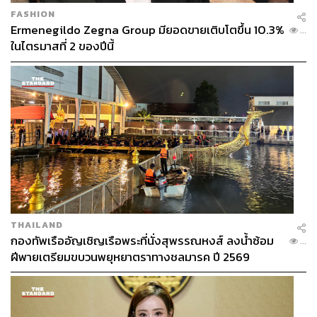
FASHION
Ermenegildo Zegna Group มียอดขายเติบโตขึ้น 10.3%
...
ในไตรมาสที่ 2 ของปีนี้
THAILAND
กองทัพเรืออัญเชิญเรือพระที่นั่งสุพรรณหงส์ ลงน้ำซ้อม
...
ฝีพายเตรียมขบวนพยุหยาตราทางชลมารค ปี 2569