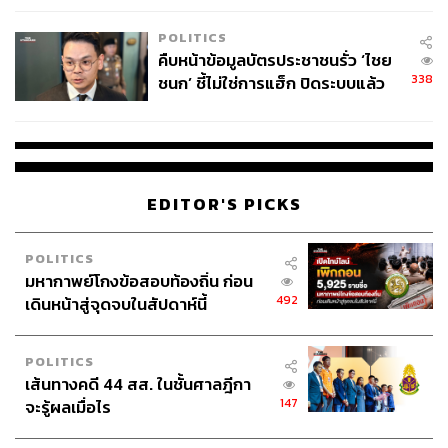
POLITICS
คืบหน้าข้อมูลบัตรประชาชนรั่ว ‘ไชย
338
ชนก’ ชี้ไม่ใช่การแฮ็ก ปิดระบบแล้ว
พบต้นตอจาก IP เดียว
EDITOR'S PICKS
POLITICS
มหากาพย์โกงข้อสอบท้องถิ่น ก่อน
492
เดินหน้าสู่จุดจบในสัปดาห์นี้
POLITICS
เส้นทางคดี 44 สส. ในชั้นศาลฎีกา
147
จะรู้ผลเมื่อไร