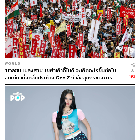
สามารถติดตาม THE STANDARD WEALTH
ผ่านแอปพลิเคชันต่างๆ ที่คุณสะดวกหรือใช้งานอยู่แล้วได้เลย
TAGS:
McDonald's
Gen Z
ไก่ทอด
ตลาดไก่ทอด
WORLD
ต้าห์อู๋-พิทยา แซ่ฉั่ว
ออฟโรด-กันตภณ จินดาทวีผล
‘มวลชนแมลงสาบ’ เขย่าเก้าอี้โมดี จะเกิดอะไรขึ้นต่อใน
193
อินเดีย เมื่อคลื่นประท้วง Gen Z กำลังจุดกระแสการ
เปลี่ยนแปลง
2.0K
ABOUT THE AUTHOR
จิรันธนิน กมลเลิศ
Content Creator ประจำ THE STANDARD
WEALTH