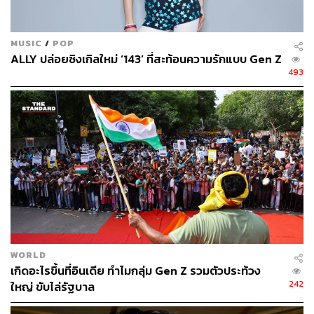
MUSIC
/
POP
ALLY ปล่อยซิงเกิลใหม่ ‘143’ ที่สะท้อนความรักแบบ Gen Z
493
WORLD
เกิดอะไรขึ้นที่อินเดีย ทำไมกลุ่ม Gen Z รวมตัวประท้วง
242
ใหญ่ ขับไล่รัฐบาล