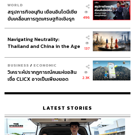
WORLD
สรุปภารกิจอนุทิน เยือนอินโดนีเซีย
496
ขับเคลื่อนการทูตเศรษฐกิจเชิงรุก
ประกาศหุ้นส่วนยุทธศาสตร์ไทย –
อินโดนีเซีย
Navigating Neutrality:
Thailand and China in the Age
137
of a New Global Order
BUSINESS
/
ECONOMIC
วิเคราะห์ปรากฏการณ์คนแห่ขอสิน
2.3K
เชื่อ CLICX อาจเป็นเพียงยอด
ภูเขาน้ำแข็ง ของปัญหาหนี้ครัว
เรือนไทยที่ถูกซุกไว้
LATEST STORIES