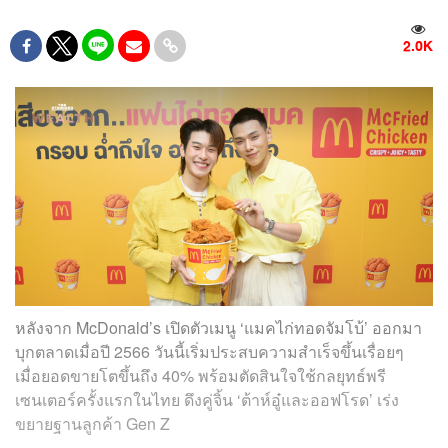
2.0K
หลังจาก McDonald’s เปิดตัวเมนู ‘แมคไก่ทอดจัมโบ้’ ออกมา
บุกตลาดเมื่อปี 2566 วันนี้เริ่มประสบความสำเร็จขึ้นเรื่อยๆ
เมื่อยอดขายโตขึ้นถึง 40% พร้อมตัดสินใจใช้​กลยุทธ์พรี
เซนเตอร์ครั้งแรกในไทย ดึงคู่จิ้น ‘ต้าห์อู๋และออฟโรด’ เร่ง
ขยายฐานลูกค้า Gen Z