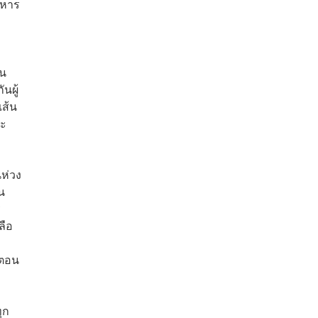
ทหาร
ัน
นผู้
เส้น
จะ
นห่วง
น
ร
ลือ
 ตอน
ทุก