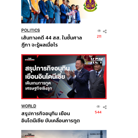
POLITICS
211
เส้นทางคดี 44 สส. ในชั้นศาล
ฎีกา จะรู้ผลเมื่อไร
WORLD
544
สรุปภารกิจอนุทิน เยือน
อินโดนีเซีย ขับเคลื่อนการทูต
เศรษฐกิจเชิงรุก ประกาศหุ้น
ส่วนยุทธศาสตร์ไทย –