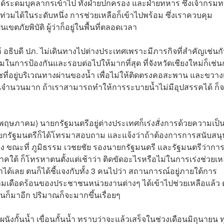
าได้ระดมบุคลากรเข้าไป ทั้งฝ่ายปกครอง และฝ่ายทหาร ซึ่งเจ้ากรม
้ำท่วมได้ในระดับหนึ่ง การช่วยเหลือก็เข้าไปพร้อม ซึ่งเราควบคุม
ขตภัยพิบัติ ผู้ว่าก็อยู่ในพื้นที่ตลอดเวลา
อให้ อธิบดี ปภ. ไม่เดินทางไปต่างประเทศเพราะมีภารกิจที่สำคัญเช่นก
นการป้องกันและรอบต่อไปให้มากที่สุด ที่จังหวัดเชียงใหม่ก็เช่นกั
ชที่อยู่บริเวณทางผ่านของน้ำ เพื่อไม่ให้ติดตรงคอสะพาน และขวาง
าณฝนจำนวนมาก ถ้าเราสามารถทำให้การระบายน้ำไม่มีอุปสรรคได้ ก็
 (24 พฤษภาคม) นายกรัฐมนตรีอยู่ต่างประเทศก็เร่งสั่งการด้วยความเป็
ายกรัฐมนตรีก็ได้โทรมาสอบถาม และแจ้งว่าถ้าต้องการการสนับสนุ
ง ขณะที่ ภูมิธรรม เวชยชัย รองนายกรัฐมนตรี และรัฐมนตรีว่ากา
าคใต้ ก็โทรหาตนตั้งแต่เช้าว่า ติดขัดอะไรหรือไม่ในการเร่งช่วยเห
ได้เลย ตนก็ได้ชี้แจงกับทั้ง 3 คนไปว่า สถานการณ์อยู่ภายใต้การ
ิ ความเดือดร้อนของประชาชนหน่วยงานต่างๆ ได้เข้าไปช่วยเหลือแล้ว
ดือนก็มาอีก ปริมาณก็จะมากขึ้นเรื่อยๆ
 ทั้งผนังกั้นน้ำ เขื่อนกั้นน้ำ ทราบว่าจะแล้วเสร็จในช่วงเดือนมิถุนายน 