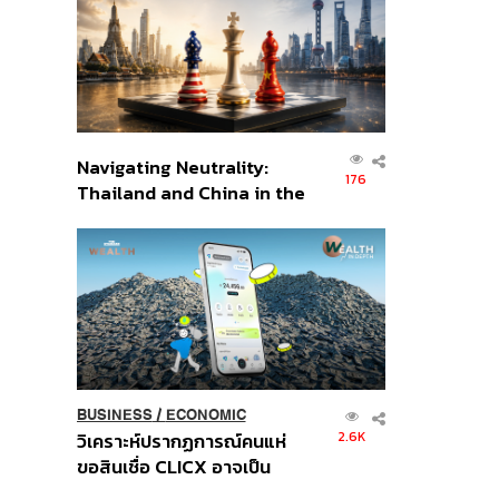
อินโดนีเซีย
Navigating Neutrality:
176
Thailand and China in the
Age of a New Global
Order
BUSINESS
/
ECONOMIC
2.6K
วิเคราะห์ปรากฏการณ์คนแห่
ขอสินเชื่อ CLICX อาจเป็น
เพียงยอดภูเขาน้ำแข็ง ของ