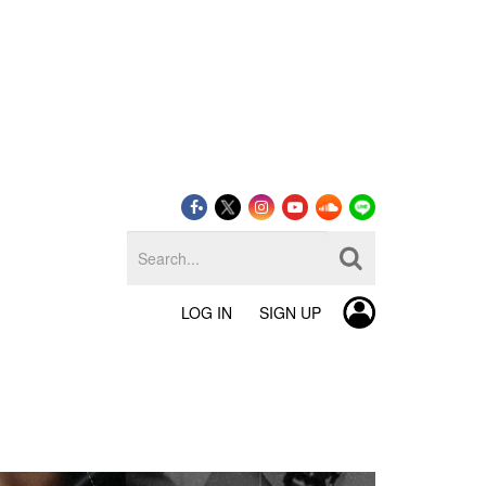
LOG IN
SIGN UP