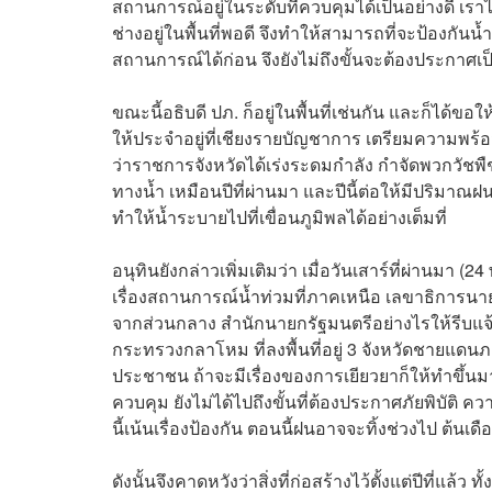
สถานการณ์อยู่ในระดับที่ควบคุมได้เป็นอย่างดี เร
ช่างอยู่ในพื้นที่พอดี จึงทำให้สามารถที่จะป้องกันน
สถานการณ์ได้ก่อน จึงยังไม่ถึงขั้นจะต้องประกาศเป็นเ
ขณะนี้อธิบดี ปภ. ก็อยู่ในพื้นที่เช่นกัน และก็ได้ข
ให้ประจำอยู่ที่เชียงรายบัญชาการ เตรียมความพร้อมใ
ว่าราชการจังหวัดได้เร่งระดมกำลัง กำจัดพวกวัชพื
ทางน้ำ เหมือนปีที่ผ่านมา และปีนี้ต่อให้มีปริม
ทำให้น้ำระบายไปที่เขื่อนภูมิพลได้อย่างเต็มที่
อนุทินยังกล่าวเพิ่มเติมว่า เมื่อวันเสาร์ที่ผ่านมา
เรื่องสถานการณ์น้ำท่วมที่ภาคเหนือ เลขาธิการน
จากส่วนกลาง สำนักนายกรัฐมนตรีอย่างไรให้รีบแจ้
กระทรวงกลาโหม ที่ลงพื้นที่อยู่ 3 จังหวัดชายแดนภ
ประชาชน ถ้าจะมีเรื่องของการเยียวยาก็ให้ทำขึ้นมา
ควบคุม ยังไม่ได้ไปถึงขั้นที่ต้องประกาศภัยพิบัต
นี้เน้นเรื่องป้องกัน ตอนนี้ฝนอาจจะทิ้งช่วงไป ต้นเ
ดังนั้นจึงคาดหวังว่าสิ่งที่ก่อสร้างไว้ตั้งแต่ปีที่แล้ว