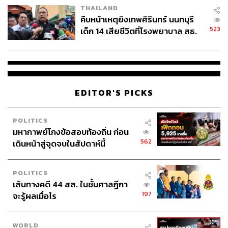
THAILAND
คืบหน้าเหตุยิงเทพศิรินทร์ นนทบุรี
523
เด็ก 14 เสียชีวิตที่โรงพยาบาล สธ.
ยืนยันครูเสียชีวิต 5 ราย เจ็บ 22
ราย
EDITOR'S PICKS
POLITICS
มหากาพย์โกงข้อสอบท้องถิ่น ก่อน
562
เดินหน้าสู่จุดจบในสัปดาห์นี้
POLITICS
เส้นทางคดี 44 สส. ในชั้นศาลฎีกา
197
จะรู้ผลเมื่อไร
WORLD