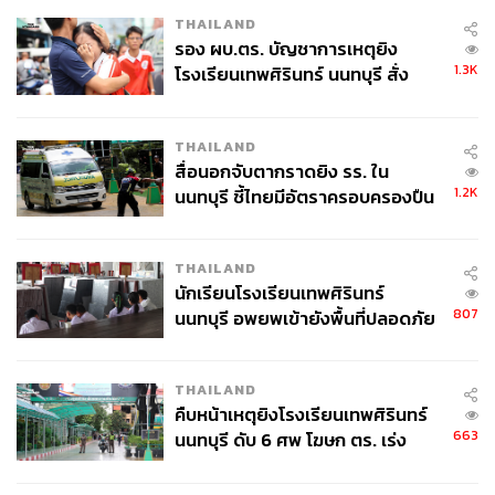
THAILAND
รอง ผบ.ตร. บัญชาการเหตุยิง
1.3K
โรงเรียนเทพศิรินทร์ นนทบุรี สั่ง
ค้นหา 2 รอบยืนยันไร้คนติดค้าง พบ
ศพปู่-ย่าที่บ้านพักผู้ก่อเหตุ
THAILAND
สื่อนอกจับตากราดยิง รร. ใน
1.2K
นนทบุรี ชี้ไทยมีอัตราครอบครองปืน
สูงในระดับต้นของภูมิภาค
THAILAND
นักเรียนโรงเรียนเทพศิรินทร์
807
นนทบุรี อพยพเข้ายังพื้นที่ปลอดภัย
ชั่วคราว หลังเหตุใช้อาวุธปืนภายใน
โรงเรียนคลี่คลาย
THAILAND
คืบหน้าเหตุยิงโรงเรียนเทพศิรินทร์
663
นนทบุรี ดับ 6 ศพ โฆษก ตร. เร่ง
สอบปมขโมยปืนปู่ก่อเหตุ