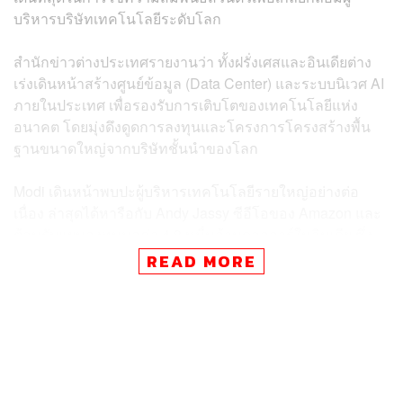
บริหารบริษัทเทคโนโลยีระดับโลก
สำนักข่าวต่างประเทศรายงานว่า ทั้งฝรั่งเศสและอินเดียต่าง
เร่งเดินหน้าสร้างศูนย์ข้อมูล (Data Center) และระบบนิเวศ AI
ภายในประเทศ เพื่อรองรับการเติบโตของเทคโนโลยีแห่ง
อนาคต โดยมุ่งดึงดูดการลงทุนและโครงการโครงสร้างพื้น
ฐานขนาดใหญ่จากบริษัทชั้นนำของโลก
Modi เดินหน้าพบปะผู้บริหารเทคโนโลยีรายใหญ่อย่างต่อ
เนื่อง ล่าสุดได้หารือกับ Andy Jassy ซีอีโอของ Amazon และ
ต้อนรับแผนลงทุนมูลค่า 4.8 หมื่นล้านดอลลาร์ในอินเดีย ซึ่ง
ในจำนวนนี้กว่า 2.1 หมื่นล้านดอลลาร์ จะถูกใช้สำหรับ
READ MORE
โครงสร้างพื้นฐานด้าน AI และคลาวด์คอมพิวติ้ง ก่อนหน้านี้
Modi ยังได้พบกับ Satya Nadella ซีอีโอของ Microsoft,
Sundar Pichai ซีอีโอของ Google และ Lip-Bu Tan ซีอีโอ
ของ Intel ซึ่งต่างให้คำมั่นว่าจะมีส่วนช่วยพัฒนาระบบนิเวศ
AI ของอินเดีย