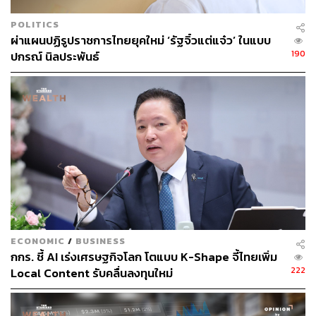
POLITICS
ผ่าแผนปฏิรูปราชการไทยยุคใหม่ ‘รัฐจิ๋วแต่แจ๋ว’ ในแบบ
190
ปกรณ์ นิลประพันธ์
ECONOMIC
/
BUSINESS
กกร. ชี้ AI เร่งเศรษฐกิจโลก โตแบบ K-Shape จี้ไทยเพิ่ม
222
Local Content รับคลื่นลงทุนใหม่