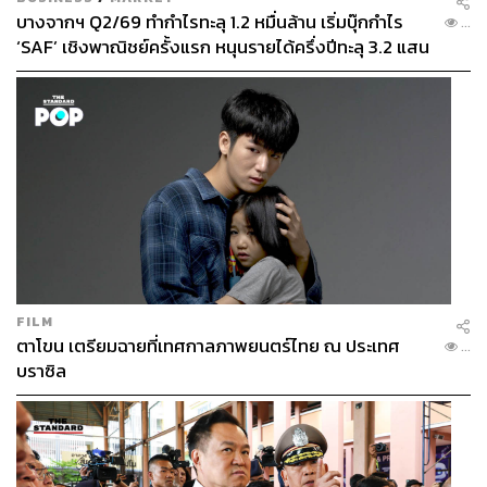
บางจากฯ Q2/69 ทำกำไรทะลุ 1.2 หมื่นล้าน เริ่มบุ๊กกำไร
...
‘SAF’ เชิงพาณิชย์ครั้งแรก หนุนรายได้ครึ่งปีทะลุ 3.2 แสน
ล้าน
FILM
ตาโขน เตรียมฉายที่เทศกาลภาพยนตร์ไทย ณ ประเทศ
...
บราซิล