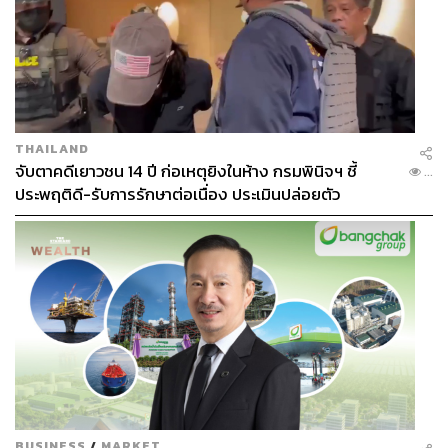
THAILAND
จับตาคดีเยาวชน 14 ปี ก่อเหตุยิงในห้าง กรมพินิจฯ ชี้
...
ประพฤติดี-รับการรักษาต่อเนื่อง ประเมินปล่อยตัว
BUSINESS
/
MARKET