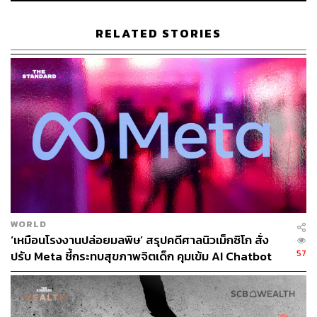
RELATED STORIES
สามารถติดตาม THE STANDARD WEALTH
ผ่านแอปพลิเคชันต่างๆ ที่คุณสะดวกหรือใช้งานอยู่แล้วได้เลย
TAGS:
Microsoft
Amazon
France
India
Emmanuel Macron
Narendra Modi
Big Tech
ปัญญาประดิษฐ์ (Artificial intelligence - AI)
SoftBank
WORLD
‘เหมือนโรงงานปล่อยมลพิษ’ สรุปคดีศาลนิวเม็กซิโก สั่ง
57
ปรับ Meta ชี้กระทบสุขภาพจิตเด็ก คุมเข้ม AI Chatbot