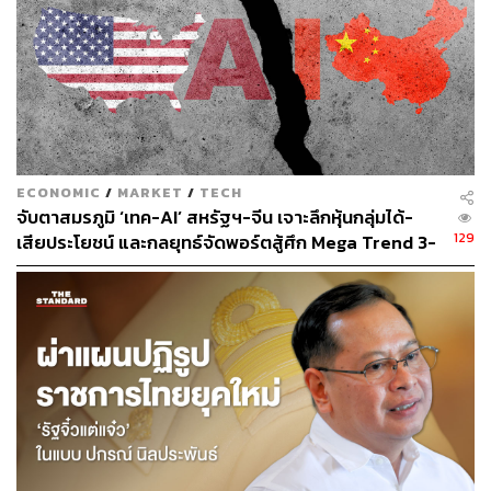
206
ABOUT THE AUTHOR
THE STANDARD WEALTH
สำนักข่าวเศรษฐกิจ ธุรกิจ และการลงทุน โดย
ECONOMIC
/
MARKET
/
TECH
ทีมข่าว THE STANDARD
จับตาสมรภูมิ ‘เทค-AI’ สหรัฐฯ-จีน เจาะลึกหุ้นกลุ่มได้-
129
เสียประโยชน์ และกลยุทธ์จัดพอร์ตสู้ศึก Mega Trend 3-
5 ปีข้างหน้า