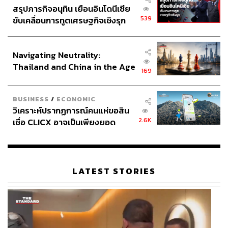
สรุปภารกิจอนุทิน เยือนอินโดนีเซีย
539
ขับเคลื่อนการทูตเศรษฐกิจเชิงรุก
ประกาศหุ้นส่วนยุทธศาสตร์ไทย –
อินโดนีเซีย
Navigating Neutrality:
Thailand and China in the Age
169
of a New Global Order
BUSINESS
/
ECONOMIC
วิเคราะห์ปรากฏการณ์คนแห่ขอสิน
2.6K
เชื่อ CLICX อาจเป็นเพียงยอด
ภูเขาน้ำแข็ง ของปัญหาหนี้ครัว
เรือนไทยที่ถูกซุกไว้
LATEST STORIES