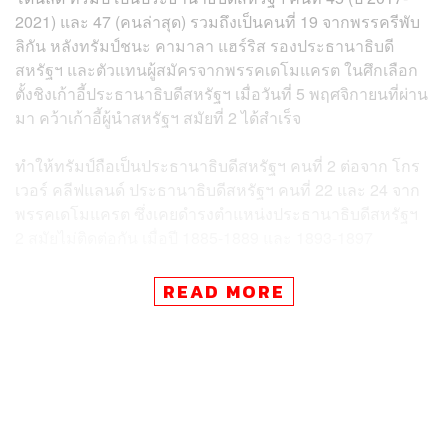
2021) และ 47 (คนล่าสุด) รวมถึงเป็นคนที่ 19 จากพรรครีพับ
ลิกัน หลังทรัมป์ชนะ คามาลา แฮร์ริส รองประธานาธิบดี
สหรัฐฯ และตัวแทนผู้สมัครจากพรรคเดโมแครต ในศึกเลือก
ตั้งชิงเก้าอี้ประธานาธิบดีสหรัฐฯ เมื่อวันที่ 5 พฤศจิกายนที่ผ่าน
มา คว้าเก้าอี้ผู้นำสหรัฐฯ สมัยที่ 2 ได้สำเร็จ
ทำให้ทรัมป์ถือเป็นประธานาธิบดีสหรัฐฯ คนที่ 2 ต่อจาก
โกร
เวอร์ คลีฟแลนด์
ประธานาธิบดีสหรัฐฯ คนที่ 22 และ 24 จาก
พรรคเดโมแครต
ซึ่งเคยดำรงตำแหน่งประธานาธิบดีสหรัฐฯ
2 สมัยไม่ติดต่อกัน เมื่อปี 1885-1889 และ 1893-1897
READ MORE