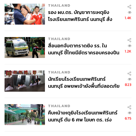
THAILAND
รอง ผบ.ตร. บัญชาการเหตุยิง
1.4K
โรงเรียนเทพศิรินทร์ นนทบุรี สั่ง
ค้นหา 2 รอบยืนยันไร้คนติดค้าง พบ
ศพปู่-ย่าที่บ้านพักผู้ก่อเหตุ
THAILAND
สื่อนอกจับตากราดยิง รร. ใน
1.2K
นนทบุรี ชี้ไทยมีอัตราครอบครองปืน
สูงในระดับต้นของภูมิภาค
THAILAND
นักเรียนโรงเรียนเทพศิรินทร์
823
นนทบุรี อพยพเข้ายังพื้นที่ปลอดภัย
ชั่วคราว หลังเหตุใช้อาวุธปืนภายใน
โรงเรียนคลี่คลาย
THAILAND
คืบหน้าเหตุยิงโรงเรียนเทพศิรินทร์
675
นนทบุรี ดับ 6 ศพ โฆษก ตร. เร่ง
สอบปมขโมยปืนปู่ก่อเหตุ