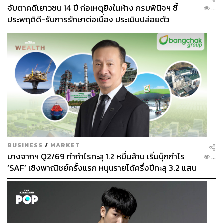
จับตาคดีเยาวชน 14 ปี ก่อเหตุยิงในห้าง กรมพินิจฯ ชี้
...
ประพฤติดี-รับการรักษาต่อเนื่อง ประเมินปล่อยตัว
BUSINESS
/
MARKET
บางจากฯ Q2/69 ทำกำไรทะลุ 1.2 หมื่นล้าน เริ่มบุ๊กกำไร
...
‘SAF’ เชิงพาณิชย์ครั้งแรก หนุนรายได้ครึ่งปีทะลุ 3.2 แสน
ล้าน