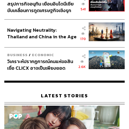
สรุปภารกิจอนุทิน เยือนอินโดนีเซีย
541
ขับเคลื่อนการทูตเศรษฐกิจเชิงรุก
ประกาศหุ้นส่วนยุทธศาสตร์ไทย –
อินโดนีเซีย
Navigating Neutrality:
Thailand and China in the Age
170
of a New Global Order
BUSINESS
/
ECONOMIC
วิเคราะห์ปรากฏการณ์คนแห่ขอสิน
2.6K
เชื่อ CLICX อาจเป็นเพียงยอด
ภูเขาน้ำแข็ง ของปัญหาหนี้ครัว
เรือนไทยที่ถูกซุกไว้
LATEST STORIES