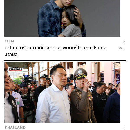
FILM
ตาโขน เตรียมฉายที่เทศกาลภาพยนตร์ไทย ณ ประเทศ
...
บราซิล
THAILAND