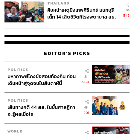
THAILAND
คืบหน้าเหตุยิงเทพศิรินทร์ นนทบุรี
542
เด็ก 14 เสียชีวิตที่โรงพยาบาล สธ.
ยืนยันครูเสียชีวิต 5 ราย เจ็บ 22
ราย
EDITOR'S PICKS
POLITICS
มหากาพย์โกงข้อสอบท้องถิ่น ก่อน
568
เดินหน้าสู่จุดจบในสัปดาห์นี้
POLITICS
เส้นทางคดี 44 สส. ในชั้นศาลฎีกา
201
จะรู้ผลเมื่อไร
WORLD