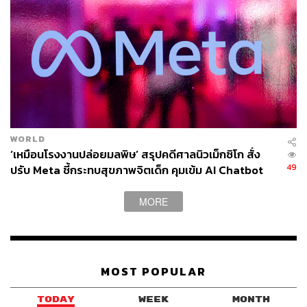
TAGS:
Donald Trump
USA
White House
อาวุธปืน
ประธานาธิบดีสหรัฐฯ
WORLD
‘เหมือนโรงงานปล่อยมลพิษ’ สรุปคดีศาลนิวเม็กซิโก สั่ง
171
49
ปรับ Meta ชี้กระทบสุขภาพจิตเด็ก คุมเข้ม AI Chatbot
MORE
ABOUT THE AUTHOR
ณรงค์กร มโนจันทร์เพ็ญ
Content Creator กองบรรณาธิการข่าว THE
STANDARD
MOST POPULAR
TODAY
WEEK
MONTH