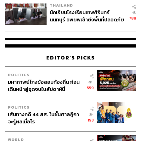
THAILAND
จ่ายหนี้-แอบระบุแบรนด์
นักเรียนโรงเรียนเทพศิรินทร์
788
นนทบุรี อพยพเข้ายังพื้นที่ปลอดภัย
ชั่วคราว หลังเหตุใช้อาวุธปืนภายใน
โรงเรียนคลี่คลาย
EDITOR'S PICKS
POLITICS
มหากาพย์โกงข้อสอบท้องถิ่น ก่อน
559
เดินหน้าสู่จุดจบในสัปดาห์นี้
POLITICS
เส้นทางคดี 44 สส. ในชั้นศาลฎีกา
193
จะรู้ผลเมื่อไร
WORLD