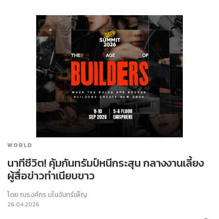
WORLD
นาทีชีวิต! คุ้มกันทรัมป์หนีกระสุน กลางงานเลี้ยง
ผู้สื่อข่าวทำเนียบขาว
โดย
ณรงค์กร มโนจันทร์เพ็ญ
26.04.2026