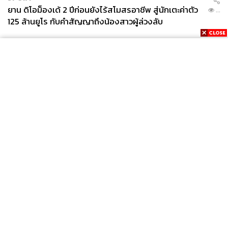
ยาน ดิโอม็องเด้ 2 ปีก่อนยังไร้สโมสรอาชีพ สู่นักเตะค่าตัว
...
125 ล้านยูโร กับคำสัญญาถึงน้องสาวผู้ล่วงลับ
News
Wealth
Pop
Podcast
Video
Now
Opinion
Careers
Events
Privacy
About
Contact
Policy
FOR
ADVERTISING
MEMBERSHIP