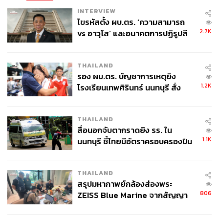
INTERVIEW
ไขรหัสตั้ง ผบ.ตร. ‘ความสามารถ
2.7K
vs อาวุโส’ และอนาคตการปฏิรูปสี
กากี กับ พล.ต.อ. เอก อังสนานนท์
THAILAND
รอง ผบ.ตร. บัญชาการเหตุยิง
1.2K
โรงเรียนเทพศิรินทร์ นนทบุรี สั่ง
ค้นหา 2 รอบยืนยันไร้คนติดค้าง พบ
ศพปู่-ย่าที่บ้านพักผู้ก่อเหตุ
THAILAND
สื่อนอกจับตากราดยิง รร. ใน
1.1K
นนทบุรี ชี้ไทยมีอัตราครอบครองปืน
สูงในระดับต้นของภูมิภาค
THAILAND
สรุปมหากาพย์กล้องส่องพระ
806
ZEISS Blue Marine จากสัญญา
ผลิต 8.3 ล้าน สู่ข้อพิพาท ‘มา
เวลล์ฯ’ ฟ้อง ‘โทน บางแค’ ผิดนัด