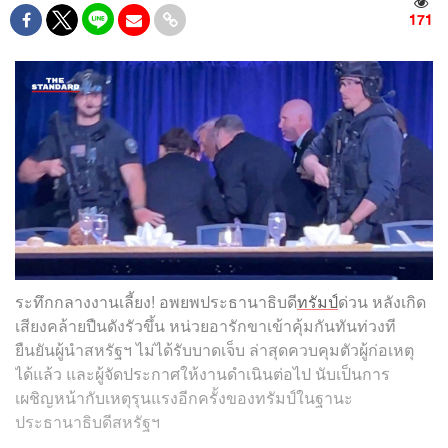
171
ระทึกกลางงานเลี้ยง! อพยพประธานาธิบดี
ทรัมป์
ด่วน หลังเกิด
เสียงคล้ายปืนดังรัวขึ้น หน่วยอารักขาเข้าคุ้มกันทันท่วงที
ยืนยันผู้นำสหรัฐฯ ไม่ได้รับบาดเจ็บ ล่าสุดควบคุมตัวผู้ก่อเหตุ
ได้แล้ว และผู้จัดประกาศให้งานดำเนินต่อไป นับเป็นการ
เผชิญหน้ากับเหตุรุนแรงอีกครั้งของทรัมป์ในฐานะ
ประธานาธิบดีสหรัฐฯ