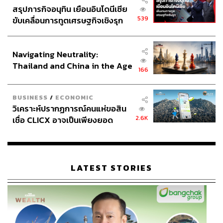
สรุปภารกิจอนุทิน เยือนอินโดนีเซีย
539
ขับเคลื่อนการทูตเศรษฐกิจเชิงรุก
ประกาศหุ้นส่วนยุทธศาสตร์ไทย –
อินโดนีเซีย
Navigating Neutrality:
Thailand and China in the Age
166
of a New Global Order
BUSINESS
/
ECONOMIC
วิเคราะห์ปรากฏการณ์คนแห่ขอสิน
2.6K
เชื่อ CLICX อาจเป็นเพียงยอด
ภูเขาน้ำแข็ง ของปัญหาหนี้ครัว
เรือนไทยที่ถูกซุกไว้
LATEST STORIES