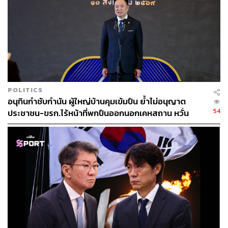
POLITICS
อนุทินกำชับกำนัน ผู้ใหญ่บ้านคุมเข้มปืน ย้ำไม่อนุญาต
54
ประชาชน-ขรก.ไร้หน้าที่พกปืนออกนอกเคหสถาน หวั่น
พฤติกรรมลอกเลียนแบบ จ่อลงพื้นที่เกิดเหตุ