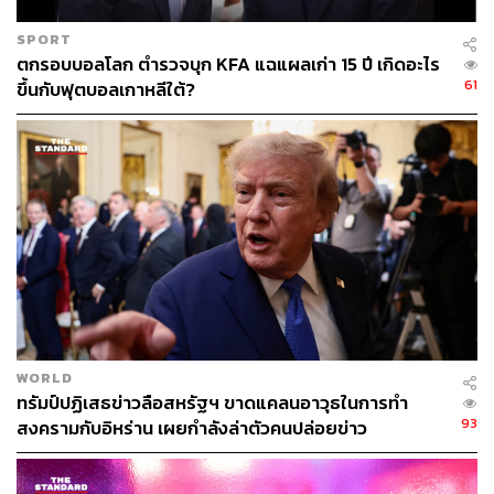
SPORT
ตกรอบบอลโลก ตำรวจบุก KFA แฉแผลเก่า 15 ปี เกิดอะไร
61
ขึ้นกับฟุตบอลเกาหลีใต้?
WORLD
ทรัมป์ปฏิเสธข่าวลือสหรัฐฯ ขาดแคลนอาวุธในการทำ
93
สงครามกับอิหร่าน เผยกำลังล่าตัวคนปล่อยข่าว