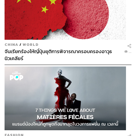
CHINA
/
WORLD
จีนเรียกร้องให้ญี่ปุ่นยุติการพิจารณาครอบครองอาวุธ
...
นิวเคลียร์
TAGS:
กีฬาฟุตบอล
ฟุตบอลโลก
ฟุตบอลทีมชาติไทย
FIFA WORLD CUP
LISA BLACKPINK
ฟุตบอลโลกรอบคัดเลือก
ลิซ่า-ลลิษา มโนบาล
ฟุตบอลทีมชาติเกาหลีใต้ (South Korea national football
FASHION