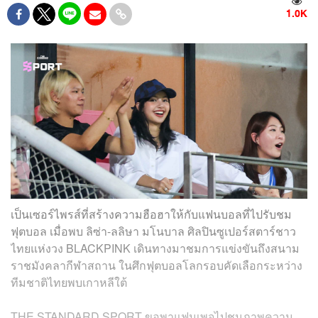
1.0K
เป็นเซอร์ไพรส์ที่สร้างความฮือฮาให้กับแฟนบอลที่ไปรับชม
ฟุตบอล เมื่อพบ ลิซ่า-ลลิษา มโนบาล ศิลปินซูเปอร์สตาร์ชาว
ไทยแห่งวง BLACKPINK เดินทางมาชมการแข่งขันถึงสนาม
ราชมังคลากีฬาสถาน ในศึกฟุตบอลโลกรอบคัดเลือกระหว่าง
ทีมชาติไทยพบเกาหลีใต้
THE STANDARD SPORT ขอพาแฟนเพจไปชมภาพความ