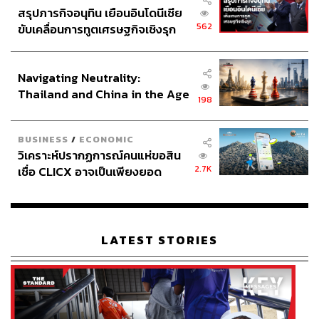
สรุปภารกิจอนุทิน เยือนอินโดนีเซีย
562
ขับเคลื่อนการทูตเศรษฐกิจเชิงรุก
ประกาศหุ้นส่วนยุทธศาสตร์ไทย –
อินโดนีเซีย
Navigating Neutrality:
Thailand and China in the Age
198
of a New Global Order
BUSINESS
/
ECONOMIC
วิเคราะห์ปรากฏการณ์คนแห่ขอสิน
2.7K
เชื่อ CLICX อาจเป็นเพียงยอด
ภูเขาน้ำแข็ง ของปัญหาหนี้ครัว
เรือนไทยที่ถูกซุกไว้
LATEST STORIES