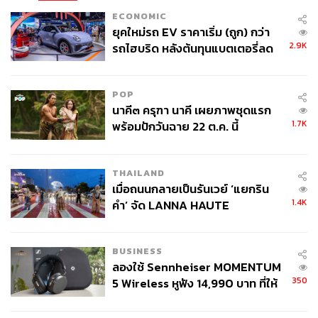
ECONOMIC
ยุคใหม่รถ EV ราคาเริ่ม (ถูก) กว่า
2.9K
รถไฮบริด หลังต้นทุนแบตเตอรี่ลด
ลง - จีนแห่บุกตลาดเกิดใหม่
POP
นาคี๓ ครุฑา นาคี เผยภาพชุดแรก
1.7K
พร้อมปักวันฉาย 22 ต.ค. นี้
THAILAND
เมื่อถนนกลายเป็นรันเวย์ ‘แยกริน
1.4K
คำ’ จัด LANNA HAUTE
COUTURE กลางสายฝน
BUSINESS
ลองใช้ Sennheiser MOMENTUM
350
5 Wireless หูฟัง 14,990 บาท ที่ให้
ผู้ใช้ถอดเปลี่ยนแบตเองได้ ก่อนกฎ
EU บังคับปีหน้า