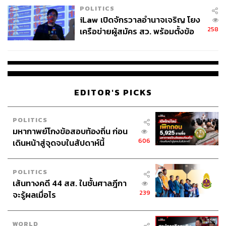
POLITICS
iLaw เปิดจักรวาลอำนาจเจริญ โยง
258
เครือข่ายผู้สมัคร สว. พร้อมตั้งข้อ
สังเกตลงสมัครตรงคุณสมบัติหรือ
ไม่
EDITOR'S PICKS
POLITICS
มหากาพย์โกงข้อสอบท้องถิ่น ก่อน
606
เดินหน้าสู่จุดจบในสัปดาห์นี้
POLITICS
เส้นทางคดี 44 สส. ในชั้นศาลฎีกา
239
จะรู้ผลเมื่อไร
WORLD