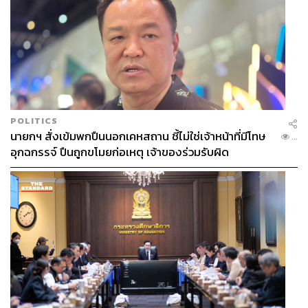
POLITICS
นายกฯ สั่งเข้มพกปืนนอกเคหสถาน ชี้ไม่ใช่เจ้าหน้าที่มีโทษ
...
อุกฉกรรจ์ ปืนถูกขโมยก่อเหตุ เจ้าของร่วมรับผิด