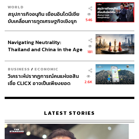
WORLD
สรุปภารกิจอนุทิน เยือนอินโดนีเซีย
546
ขับเคลื่อนการทูตเศรษฐกิจเชิงรุก
ประกาศหุ้นส่วนยุทธศาสตร์ไทย –
อินโดนีเซีย
Navigating Neutrality:
Thailand and China in the Age
181
of a New Global Order
BUSINESS
/
ECONOMIC
วิเคราะห์ปรากฏการณ์คนแห่ขอสิน
2.6K
เชื่อ CLICX อาจเป็นเพียงยอด
ภูเขาน้ำแข็ง ของปัญหาหนี้ครัว
เรือนไทยที่ถูกซุกไว้
LATEST STORIES