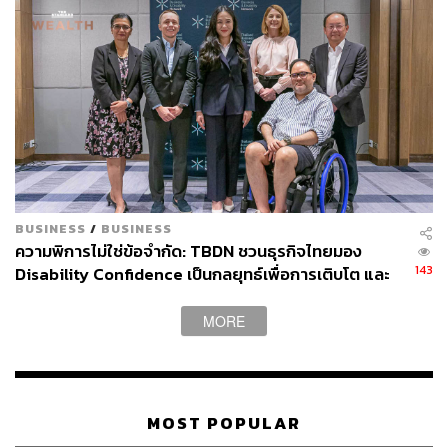
375
ABOUT THE AUTHOR
จิรันธนิน กมลเลิศ
BUSINESS
/
BUSINESS
Content Creator ประจำ THE STANDARD
ความพิการไม่ใช่ข้อจำกัด: TBDN ชวนธุรกิจไทยมอง
WEALTH
143
Disability Confidence เป็นกลยุทธ์เพื่อการเติบโต และ
อนาคตแรงงานไทย
MORE
MOST POPULAR