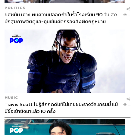
POLITICS
ยศชนัน เคาะแผนความปลอดภัยในรั้วโรงเรียน 90 วัน ส่ง
...
นักสุขภาพจิตดูแล-คุมเข้มคัดกรองสิ่งผิดกฎหมาย
MUSIC
Travis Scott ไม่รู้สึกกดดันที่ไม่เคยชนะรางวัลแกรมมี่ แม้
...
มีชื่อเข้าชิงมาแล้ว 10 ครั้ง