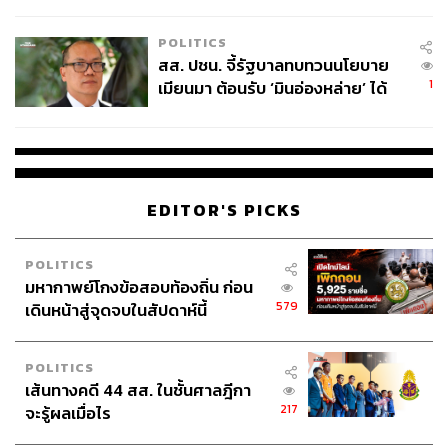
ไทยพลัส’ เฟส 2 รอประเมินความ
เหมาะสม
POLITICS
สส. ปชน. จี้รัฐบาลทบทวนนโยบาย
1
เมียนมา ต้อนรับ ‘มินอ่องหล่าย’ ได้
แค่สัญญาว่างเปล่า
EDITOR'S PICKS
POLITICS
มหากาพย์โกงข้อสอบท้องถิ่น ก่อน
579
เดินหน้าสู่จุดจบในสัปดาห์นี้
POLITICS
เส้นทางคดี 44 สส. ในชั้นศาลฎีกา
217
จะรู้ผลเมื่อไร