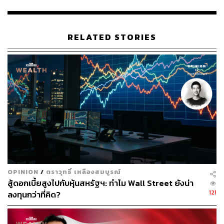
Uemura ในไตรมาส 3 เติบโตเพียง 4.6% นับเป็นครั้งแรกนับ
ตั้งแต่ปี 2020 ที่แผนกแมสมาร์เก็ตของ L’Or
é
al ซึ่งผลิตสินค้า
อย่าง Garnier มียอดขายลดลง
RELATED STORIES
ทั้งนี้ คาดการณ์ว่าบริษัทขนาดใหญ่ที่มีผลิตภัณฑ์หลากหลาย
ในราคาที่แตกต่างกัน จะช่วยลดผลกระทบทางการเงินได้
ด้าน Nicolas Hieronimus ซีอีโอของ L’Or
é
al กล่าวว่า เขา
สังเกตเห็นว่าผลิตภัณฑ์ของ Yves Saint Laurent จะยังคงขาย
ดี รวมถึง Maybelline และ L’Or
é
al Paris เนื่องจากมีราคาที่
เข้าถึงง่าย ขณะที่ภาพรวมตลาดความงามเติบโต 6% ในแง่
ของมูลค่า เขาสังเกตเห็นว่า L’Or
é
al ขยายตัวเป็น 2 เท่า และ
มองว่าธุรกิจที่กำลังประสบปัญหามากที่สุด คือไม่มีความ
หลากหลายของผลิตภัณฑ์
OPINION
/
ตราวุทธิ์ เหลืองสมบูรณ์
หากย้อนกลับไปในช่วงยุคเศรษฐกิจสดใส ผลิตภัณฑ์ดูแลผิว
สู้ดอกเบี้ยสูงไปกับหุ้นสหรัฐฯ: ทำไม Wall Street ยังน่า
พรรณและเส้นผมระดับพรีเมียมกำลังเติบโตอย่างรวดเร็ว ซึ่ง
121
ลงทุนกว่าที่คิด?
รวมถึง Unilever มีอัตราการเติบโตเป็นตัวเลข 2 หลักใน
ไตรมาสที่ 2 โดยกลุ่มสินค้าอุปโภคบริโภคจำนวนมากกำลัง