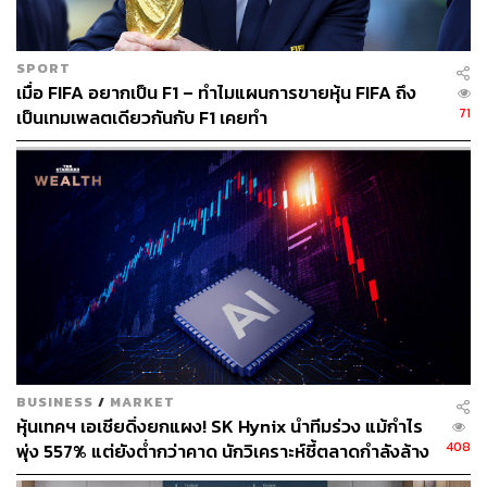
ด้านพลังงานเริ่มกระทบรายได้อย่างมีนัยสำคัญมากขึ้น
SPORT
อ้างอิง:
เมื่อ FIFA อยากเป็น F1 – ทำไมแผนการขายหุ้น FIFA ถึง
https://www.bloomberg.com/news/articles/2022-10-2
71
เป็นเทมเพลตเดียวกันกับ F1 เคยทำ
9/-lipstick-effect-starts-fading-for-consumer-beauty-gr
oups?sref=CVqPBMVg
สามารถติดตาม THE STANDARD WEALTH
ผ่านแอปพลิเคชันต่างๆ ที่คุณสะดวกหรือใช้งานอยู่แล้วได้เลย
TAGS:
คลินิก
เศรษฐกิจถดถอย
เศรษฐกิจ
ความงาม
หุ้น
BUSINESS
/
MARKET
เงินเฟ้อ
การมาสก์หน้า
โบท็อกซ์
Lipstick Effect
หุ้นเทคฯ เอเชียดิ่งยกแผง! SK Hynix นำทีมร่วง แม้กำไร
408
พุ่ง 557% แต่ยังต่ำกว่าคาด นักวิเคราะห์ชี้ตลาดกำลังล้าง
‘ฟองสบู่’ AI