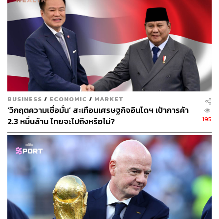
พยายามหากลุยทธ์ใหม่ๆ เพื่อเพิ่มผลกำไร
ก่อนหน้านี้ Nestle และ Unilever ได้ทดลองใช้กลยุทธ์การ
เพิ่มมูลค่าโปรดักต์ในแง่ของการเพิ่มประสิทธิภาพ จึงทำให้
ผลิตภัณฑ์มีราคาสูงขึ้น แต่กลยุทธ์ดังกล่าวอาจไม่ได้ประสบ
ความสำเร็จเสมอไป เห็นได้จากยอดขายฝั่งกาแฟ Nespresso
ระดับพรีเมียมของ Nestle ลดลงในปี 2022 โดยบริษัทยอมรับ
ว่าลูกค้ากำลังเลือกซื้อผลิตภัณฑ์ที่ถูกกว่า
BUSINESS
/
ECONOMIC
/
MARKET
‘วิกฤตความเชื่อมั่น’ สะเทือนเศรษฐกิจอินโดฯ เป้าการค้า
อย่างไรก็ตาม บริษัทด้านสุราอย่าง Diageo และ Pernod
195
2.3 หมื่นล้าน ไทยจะไปถึงหรือไม่?
Ricard อาจเป็นผู้รับผลประโยชน์ที่ใหญ่ที่สุดของ Lipstick
Effect ท้ายที่สุดผู้คนส่วนใหญ่หันมาดื่มเครื่องดื่มแอลกอฮอล์
มากขึ้น เพราะเชื่อว่าเป็นแหล่งของกำลังใจและความมั่นใจ
เมื่อถึงเวลาที่ยากลำบาก โดยเฉพาะในอเมริกา ผู้บริโภคส่วน
ใหญ่ดื่มสุราในโอกาสพิเศษต่างๆ และมีการใช้จ่ายโดยเฉลี่ย
เพียง 4 ดอลลาร์สหรัฐต่อสัปดาห์
Alicia Forry นักวิเคราะห์จาก Investec กล่าวเสริมว่า ยอด
ขายของหลายๆ บริษัทจะชะลอตัวลงเล็กน้อย เนื่องจากต้นทุน