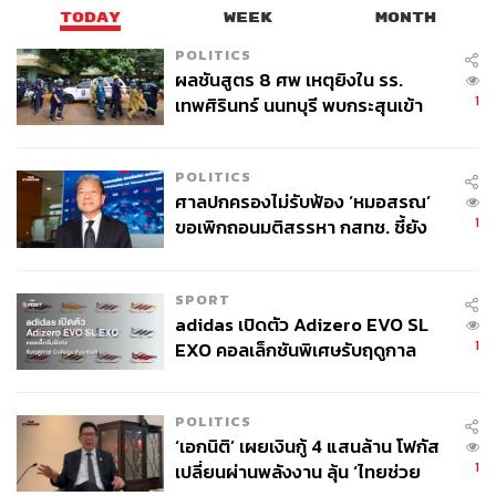
TODAY
WEEK
MONTH
POLITICS
ผลชันสูตร 8 ศพ เหตุยิงใน รร.
1
เทพศิรินทร์ นนทบุรี พบกระสุนเข้า
จุดสำคัญ ‘ศีรษะ-หน้าอก’ ครูถูกยิง
4 นัด จากระยะไกล
POLITICS
ศาลปกครองไม่รับฟ้อง ‘หมอสรณ’
1
ขอเพิกถอนมติสรรหา กสทช. ชี้ยัง
ไม่ใช่ผู้เดือดร้อนเสียหาย
SPORT
adidas เปิดตัว Adizero EVO SL
1
EXO คอลเล็กชันพิเศษรับฤดูกาล
College Football
POLITICS
‘เอกนิติ’ เผยเงินกู้ 4 แสนล้าน โฟกัส
1
เปลี่ยนผ่านพลังงาน ลุ้น ‘ไทยช่วย