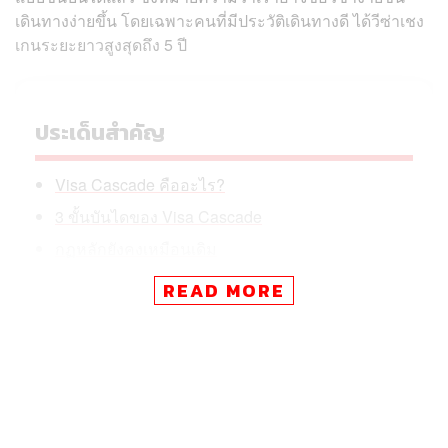
เดินทางง่ายขึ้น โดยเฉพาะคนที่มีประวัติเดินทางดี ได้วีซ่าเชง
เกนระยะยาวสูงสุดถึง 5 ปี
ประเด็นสำคัญ
Visa Cascade คืออะไร?
3 ขั้นบันไดของ Visa Cascade
กฏหลักยังคงเหมือนเดิม
READ MORE
แล้วระบบนี้คืออะไร และต้องมีคุณสมบัติแบบไหน พาไปรู้จัก
กันพร้อมๆ กัน