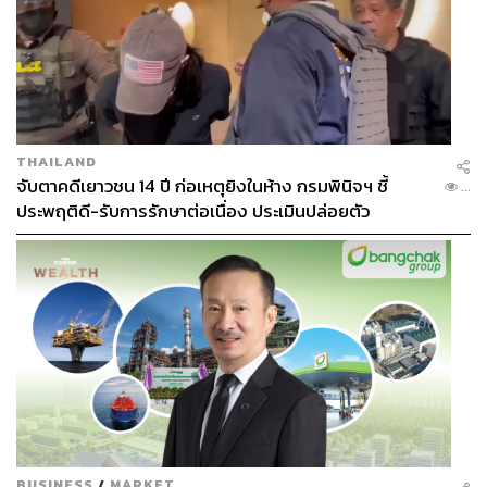
THAILAND
จับตาคดีเยาวชน 14 ปี ก่อเหตุยิงในห้าง กรมพินิจฯ ชี้
...
ประพฤติดี-รับการรักษาต่อเนื่อง ประเมินปล่อยตัว
BUSINESS
/
MARKET