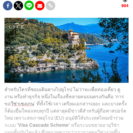
904
สำหรับใครที่ชอบเดินทางไปยุโรป ไม่ว่าจะเพื่อท่องเที่ยว ดู
งาน หรือทำธุรกิจ หนึ่งในเรื่องที่หลายคนบ่นตรงกันคือ ‘การ
ขอ
วีซ่าเชงเกน
’ ที่ทั้งใช้เวลา เตรียมเอกสารเยอะ และบางครั้ง
ก็ต้องยื่นใหม่แทบทุกปี แต่ล่าสุดมีข่าวดีสำหรับผู้ถือพาสปอร์ต
ไทย เพราะสหภาพยุโรป (EU) อนุมัติให้ประเทศไทยเข้าร่วม
ระบบ
‘Visa Cascade Scheme’
หรือระบบขยายอายุวีซ่า
แบบขั้นบันไดแล้ว ซึ่งหมายความว่าเราอาจขอวีซ่าง่ายขึ้น