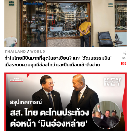
ต้องจำ แม้จะได้วีซ่าเชงเกน 1 ปี 2 ปี หรือ 5 ปีแล้ว ก็ไม่ได้
หมายความว่าสามารถอยู่ยุโรปได้ต่อเนื่องยาวๆ เพราะกฎ
หลักของเชงเกนยังคงเหมือนเดิม
กฎ 90/180 วัน
ผู้ถือวีซ่ายังคงสามารถพำนักในเขตเชงเกนได้ไม่เกิน 90 วัน
ภายในทุกช่วงเวลา 180 วัน
THAILAND
/
WORLD
ทำไมไทยมีปืนมากที่สุดในอาเซียน? แกะ ‘วัฒนธรรมปืน’
ไม่ใช่ฟรีวีซ่า
108
เมื่อระบบควบคุมมีช่องโหว่ และปืนเถื่อนเข้าถึงง่าย
Visa Cascade เป็นเพียงระบบที่ช่วยให้ “อายุวีซ่ายาวขึ้น”
ไม่ใช่การยกเว้นวีซ่า ดังนั้นยังต้องยื่นเอกสาร ขอวีซ่า และ
ผ่านการอนุมัติตามขั้นตอนปกติ
พาสปอร์ตต้องเหลืออายุเพียงพอ
อายุวีซ่าที่ได้รับจะไม่เกินอายุคงเหลือของพาสปอร์ต ดังนั้น
ใครหวังลุ้นวีซ่า 5 ปี อาจต้องเช็กก่อนว่าเล่มพาสปอร์ตยัง
เหลืออายุใช้งานอีกนานพอหรือไม่