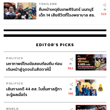
THAILAND
คืบหน้าเหตุยิงเทพศิรินทร์ นนทบุรี
523
เด็ก 14 เสียชีวิตที่โรงพยาบาล สธ.
ยืนยันครูเสียชีวิต 5 ราย เจ็บ 22
ราย
EDITOR'S PICKS
POLITICS
มหากาพย์โกงข้อสอบท้องถิ่น ก่อน
562
เดินหน้าสู่จุดจบในสัปดาห์นี้
POLITICS
เส้นทางคดี 44 สส. ในชั้นศาลฎีกา
196
จะรู้ผลเมื่อไร
WORLD