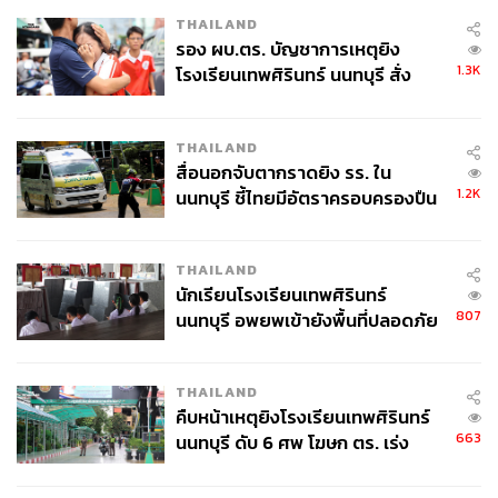
THAILAND
รอง ผบ.ตร. บัญชาการเหตุยิง
1.3K
โรงเรียนเทพศิรินทร์ นนทบุรี สั่ง
ค้นหา 2 รอบยืนยันไร้คนติดค้าง พบ
ศพปู่-ย่าที่บ้านพักผู้ก่อเหตุ
THAILAND
สื่อนอกจับตากราดยิง รร. ใน
1.2K
นนทบุรี ชี้ไทยมีอัตราครอบครองปืน
สูงในระดับต้นของภูมิภาค
THAILAND
นักเรียนโรงเรียนเทพศิรินทร์
807
นนทบุรี อพยพเข้ายังพื้นที่ปลอดภัย
ชั่วคราว หลังเหตุใช้อาวุธปืนภายใน
โรงเรียนคลี่คลาย
THAILAND
คืบหน้าเหตุยิงโรงเรียนเทพศิรินทร์
663
นนทบุรี ดับ 6 ศพ โฆษก ตร. เร่ง
สอบปมขโมยปืนปู่ก่อเหตุ