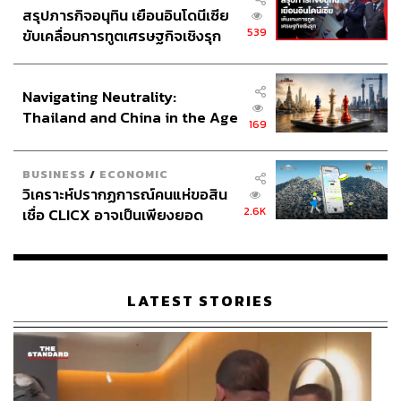
สรุปภารกิจอนุทิน เยือนอินโดนีเซีย
539
ขับเคลื่อนการทูตเศรษฐกิจเชิงรุก
ประกาศหุ้นส่วนยุทธศาสตร์ไทย –
อินโดนีเซีย
Navigating Neutrality:
Thailand and China in the Age
169
of a New Global Order
BUSINESS
/
ECONOMIC
วิเคราะห์ปรากฏการณ์คนแห่ขอสิน
2.6K
เชื่อ CLICX อาจเป็นเพียงยอด
ภูเขาน้ำแข็ง ของปัญหาหนี้ครัว
เรือนไทยที่ถูกซุกไว้
LATEST STORIES