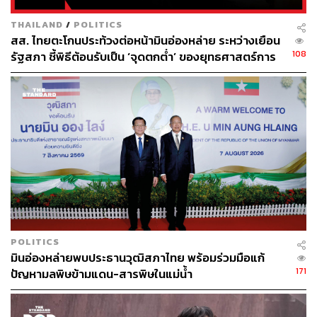
สำหรับคนที่เดินทางยุโรปเป็นประจำ ไม่ว่าจะสายเที่ยว สาย
ทำงาน หรือสายบินไปกินร้านโปรดปีละหลายรอบ ระบบนี้ถือ
THAILAND
/
POLITICS
เป็นอีกหนึ่งข่าวดีที่ช่วยให้การเดินทางสะดวกขึ้นเยอะ และ
สส. ไทยตะโกนประท้วงต่อหน้ามินอ่องหล่าย ระหว่างเยือน
อาจทำให้การขอวีซ่าเชงเกนในอนาคต ‘เหนื่อยน้อยลง’ กว่า
108
รัฐสภา ชี้พิธีต้อนรับเป็น ‘จุดตกต่ำ’ ของยุทธศาสตร์การ
ที่เคยก็ได้
ทูตไทย
TAGS:
ท่องเที่ยว
Schengen Area
Europe
วีซ่า
Thailand
Schengen Visa
POLITICS
904
มินอ่องหล่ายพบประธานวุฒิสภาไทย พร้อมร่วมมือแก้
171
ปัญหามลพิษข้ามแดน-สารพิษในแม่น้ำ
ABOUT THE AUTHOR