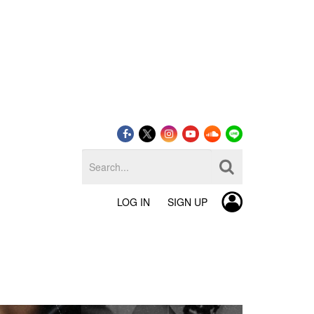
LOG IN
SIGN UP