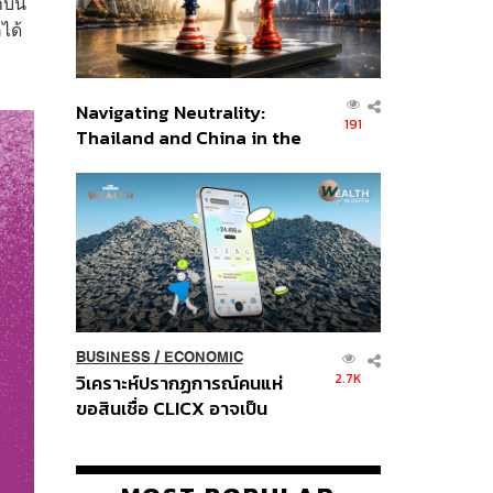
มาบน
ได้
Navigating Neutrality:
191
Thailand and China in the
Age of a New Global
Order
BUSINESS
/
ECONOMIC
2.7K
วิเคราะห์ปรากฏการณ์คนแห่
ขอสินเชื่อ CLICX อาจเป็น
เพียงยอดภูเขาน้ำแข็ง ของ
ปัญหาหนี้ครัวเรือนไทยที่ถูกซุก
ไว้