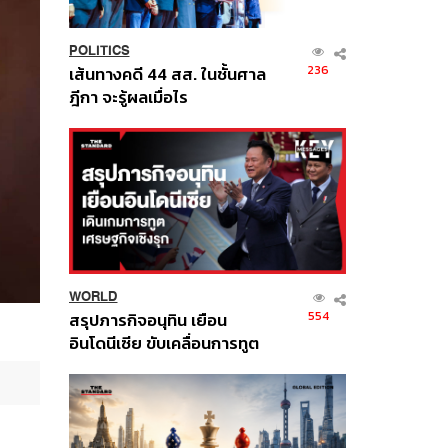
POLITICS
236
เส้นทางคดี 44 สส. ในชั้นศาล
ฎีกา จะรู้ผลเมื่อไร
WORLD
554
สรุปภารกิจอนุทิน เยือน
อินโดนีเซีย ขับเคลื่อนการทูต
เศรษฐกิจเชิงรุก ประกาศหุ้น
ส่วนยุทธศาสตร์ไทย –
อินโดนีเซีย