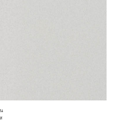
ใน
กส