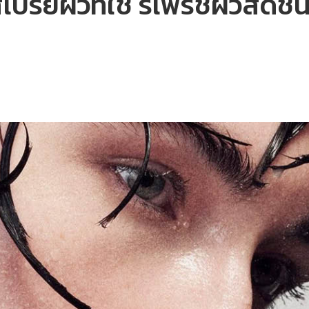
รย์ผิวที่ใช่ รีเฟรชผิวสดชื่น