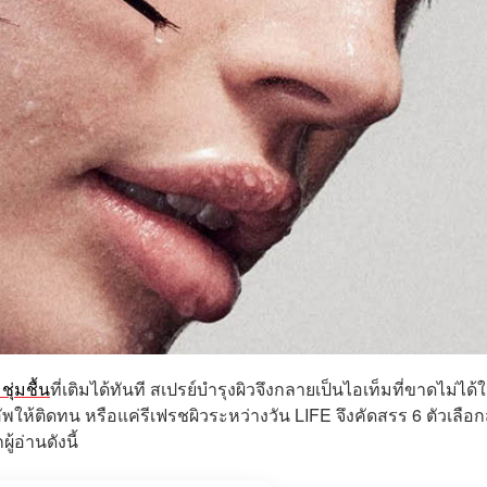
ุ่มชื้น
ที่เติมได้ทันที สเปรย์บำรุงผิวจึงกลายเป็นไอเท็มที่ขาดไม่ได้
อัพให้ติดทน หรือแค่รีเฟรชผิวระหว่างวัน LIFE จึงคัดสรร 6 ตัวเลือ
้อ่านดังนี้