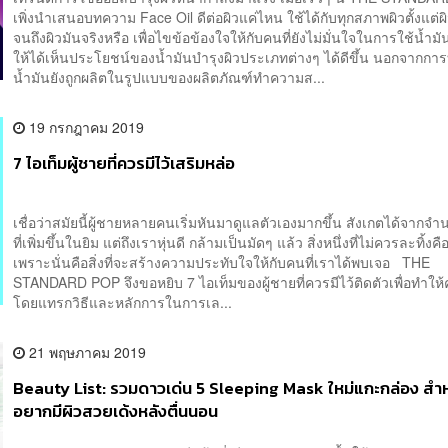
เพิ่งนำเสนอบทความ Face Oil ดีต่อผิวแค่ไหน ใช้ได้กับทุกสภาพผิวตั้งแต่ผ
จนถึงผิวมันจริงหรือ เพื่อไขข้อข้องใจให้กับคนที่ยังไม่มั่นใจในการใช้น้ำมั
ให้ได้เห็นประโยชน์ของน้ำมันบำรุงผิวประเภทต่างๆ ได้ดีขึ้น นอกจากการ
น้ำมันยังถูกผลิตในรูปแบบของผลิตภัณฑ์ทำความส...
19 กรกฎาคม 2019
7 ไอเท็มผู้ชายที่ควรมีไว้เสริมหล่อ
เชื่อว่าสมัยนี้ผู้ชายหลายคนเริ่มหันมาดูแลตัวเองมากขึ้น สังเกตได้จากจำ
ที่เพิ่มขึ้นในยิม แต่ถึงเราหุ่นดี กล้ามเป็นมัดๆ แล้ว สิ่งหนึ่งที่ไม่ควรละทิ้งค
เพราะนั่นคือสิ่งที่จะสร้างความประทับใจให้กับคนที่เราได้พบเจอ THE
STANDARD POP จึงขอหยิบ 7 ไอเท็มของผู้ชายที่ควรมีไว้ติดตัวเพื่อทำให้คุ
โดยแทรกวิธีและหลักการในการเล...
21 พฤษภาคม 2019
Beauty List: รวมดาวเด่น 5 Sleeping Mask ใหม่แกะกล่อง สำ
อยากมีผิวสวยเด้งหลังตื่นนอน