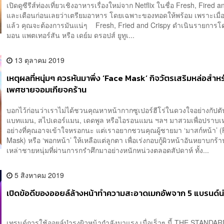
เปิดดูซีรีส์ท่องเที่ยวเชิงอาหารเรื่องใหม่จาก Netflix ในชื่อ Fresh, Fired 
และเตือนก่อนเลยว่าเตรียมอาหาร โดยเฉพาะของทอดให้พร้อม เพราะเมื่อเ
แล้ว คุณจะต้องการมันแน่ๆ Fresh, Fried and Crispy ดำเนินรายการโด
มอน แพตเทอร์สัน หรือ เดย์ม ดรอปส์ ยูทูเ...
13 ตุลาคม 2019
เหตุผลที่หนุ่มๆ ควรหันมาพึ่ง ‘Face Mask’ กิจวัตรเสริมหล่อสำหร
เพศชายจอมเกียจคร้าน
บอกไว้ก่อนว่าเราไม่ได้ชวนคุณหาหน้ากากซูเปอร์ฮีโร่ในดวงใจอย่างกัปตั
แบทแมน, สไปเดอร์แมน, เดดพูล หรือไอรอนแมน ฯลฯ มาสวมเพื่อปราบเห
อย่างที่คุณอาจเข้าใจหรอกนะ แต่เราอยากชวนคุณผู้ชายมา ‘มาสก์หน้า’ 
Mask) หรือ ‘พอกหน้า’ ให้เหลือแต่ลูกตา เพื่อเร่งกอบกู้ผิวหน้าอันหยาบกร
เหล่าชายหนุ่มที่ผ่านการกรำศึกมาอย่างหนักหน่วงตลอดสัปดาห์ ทั้ง...
5 สิงหาคม 2019
เปิดข้อดีของออยล์ล้างหน้าทำความสะอาดเมกอัพจาก 5 แบรนด์น่
เทรนด์การใช้ออยล์บำรุงผิวหน้ากำลังมาแรง เมื่อเร็วๆ นี้ THE STANDAR