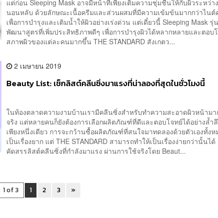
แต่ก่อน Sleeping Mask อาจมีหน้าที่เพียงเติมความชุ่มชื้นให้กับผิวระหว่าง
นอนหลับ ด้วยลักษณะเนื้อครีมและส่วนผสมที่มีความเข้มข้นมากกว่าไนต์ค
เพื่อการบำรุงและเติมน้ำให้ผิวอย่างเร่งด่วน แต่เดี๋ยวนี้ Sleeping Mask รุ่
พัฒนาสูตรที่เพิ่มประสิทธิภาพดีๆ เพื่อการบำรุงผิวได้หลากหลายและตอบโ
สภาพผิวของแต่ละคนมากขึ้น THE STANDARD สังเกตว...
2 เมษายน 2019
Beauty List: เช็กลิสต์คลีนซิ่งมาแรงที่น่าลองที่สุดในชั่วโมงนี้
ในท้องตลาดความงามบ้านเรามีคลีนซิ่งสำหรับทำความสะอาดผิวหน้ามา
จริง แต่หลายคนก็ยังต้องการเลือกผลิตภัณฑ์ที่ดีและตอบโจทย์ได้อย่างล้ำลึก
เพียงหนึ่งเดียว การจะกว้านซื้อผลิตภัณฑ์ที่สนใจมาทดลองด้วยตัวเองทั้งห
เป็นเรื่องยาก แต่ THE STANDARD สามารถทำให้เป็นเรื่องง่ายกว่านั้นได้
คัดสรรลิสต์คลีนซิ่งที่กำลังมาแรง ผ่านการใช้จริงโดย Beaut...
1 of 3
1
2
3
»