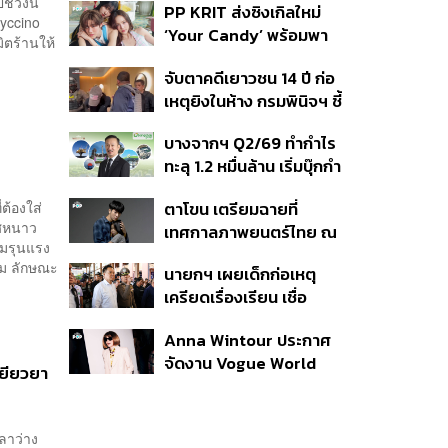
ช่วงนี้
PP KRIT ส่งซิงเกิลใหม่
ปมค้นประวัติคดีกราดยิงที่
byccino
‘Your Candy’ พร้อมพา
สหรัฐฯ
ิตร้านให้
ต้าเหนิง และ ณิชา ร่วมมิว
จับตาคดีเยาวชน 14 ปี ก่อ
สิกวิดีโอ
เหตุยิงในห้าง กรมพินิจฯ ชี้
ประพฤติดี-รับการรักษาต่อ
บางจากฯ Q2/69 ทำกำไร
เนื่อง ประเมินปล่อยตัว
ทะลุ 1.2 หมื่นล้าน เริ่มบุ๊กกำ
ไร ‘SAF’ เชิงพาณิชย์ครั้ง
ตาโขน เตรียมฉายที่
ต้องใส่
แรก หนุนรายได้ครึ่งปีทะลุ
กาศหนาว
เทศกาลภาพยนตร์ไทย ณ
3.2 แสนล้าน
วามรุนแรง
ประเทศบราซิล
ดิม ลักษณะ
นายกฯ เผยเด็กก่อเหตุ
เครียดเรื่องเรียน เชื่อ
เตรียมการเป็นขั้นตอน ชี้มี
Anna Wintour ประกาศ
กระสุนอีกกว่า 30 นัด หาก
จัดงาน Vogue World
ไม่จบชีวิตตัวเองอาจสูญ
เยียวยา
2027 ที่ซานฟรานซิสโก
เสียเพิ่ม
ลาว่าง