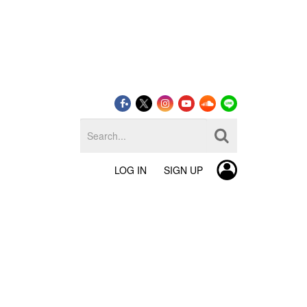
LOG IN
SIGN UP