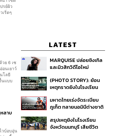
หน้า เซ็ต
ปรย์ผิว
ิวเริ่ดๆ
LATEST
MARQUISE ปล่อยซิงเกิล
ด้วย 6 เซ
และมิวสิกวิดีโอใหม่
ูอ่อนเยาว์
IRONIC ที่เสียดสีความ
โนโลยี
(PHOTO STORY): ย้อน
ชื้นแบบ
สัมพันธ์สุด Toxic
เหตุกราดยิงในโรงเรียน
ต่างประเทศ ที่ผู้ก่อเหตุเป็น
มหาดไทยเร่งจัดระเบียบ
นักเรียน
ภูเก็ต ทลายนอมินีต่างชาติ
กุหลาบ
คุมเจ็ตสกี สางบริษัทฮุบ
สรุปเหตุยิงในโรงเรียน
ที่ดิน เคลียร์ใบอนุญาต
จังหวัดนนทบุรี เสียชีวิต
โรงแรมค้าง 7 ปี
วบ์อบอุ่น
รวม 8 ราย โฆษก ตร. เผย