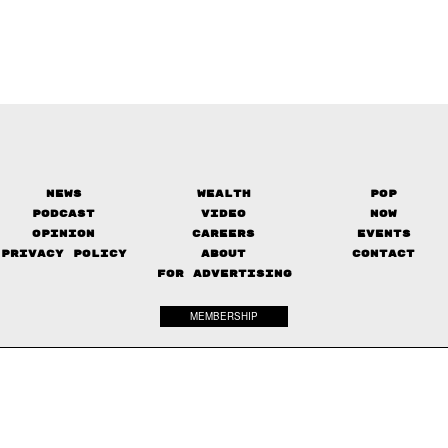
News
Wealth
Pop
Podcast
Video
Now
Opinion
Careers
Events
Privacy Policy
About
Contact
FOR ADVERTISING
MEMBERSHIP
© 2017-
2026
The Standard. All rights reserved.