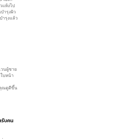
ิวแห้งไป
นบำรุงผิว
บำรุงแล้ว
นวนผู้ชาย
ือใบหน้า
ณดูดีขึ้น
หรับคน