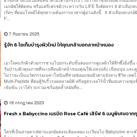
ผิวจึงกลายเป็นไอเท็มที่ขาดไม่ได้ในกระเป๋า ไม่ว่าจะใช้เตรียมผิวก่อนแต่ง
เมกอัพให้ติดทน หรือแค่รีเฟรชผิวระหว่างวัน LIFE จึงคัดสรร 6 ตัวเลือกสเ
เริ่ดๆ ที่ตอบโจทย์ได้ทุกความต้องการมาฝากผู้อ่านดังนี้ 6 ตัวเลือกสเปรย์ผ
F...
7 กันยายน 2025
รู้จัก 6 ไอเท็มบำรุงผิวใหม่ ให้คุณกล้าบอกลาหน้าหมอง
เอาใจคนรักผิวด้วยการชวนไปยกระดับขั้นตอนการดูแลผิวให้ลึกซึ้งยิ่งขึ้น 
รั่มบำรุงผิวคุณภาพที่จะเปลี่ยนผิวหน้าของคุณให้เปล่งปลั่ง เนียนนุ่ม และด
ไม่ว่าจะเป็นนวัตกรรมเมลาโทนินที่ช่วยซ่อมแซมผิวตามจังหวะชีวิต เทค
Multi-Peptide ที่ต่อสู้กับริ้วรอยหลายมิติ หรือสูตรเจลไร้น้ำที่มอบความชุ่ม
เข้มข้น เราได้รวบรวมเซรั่มสุดล้ำสมัยที่จ...
18 กรกฎาคม 2023
Fresh x Babyccino เนรมิต Rose Café เสิร์ฟ 6 เมนูพิเศษจาก
ใครที่เป็นสายคาเฟ่ย่านเอกมัยคงจะต้องเคยแวะเวียนไป Babyccino คาเฟ่ไ