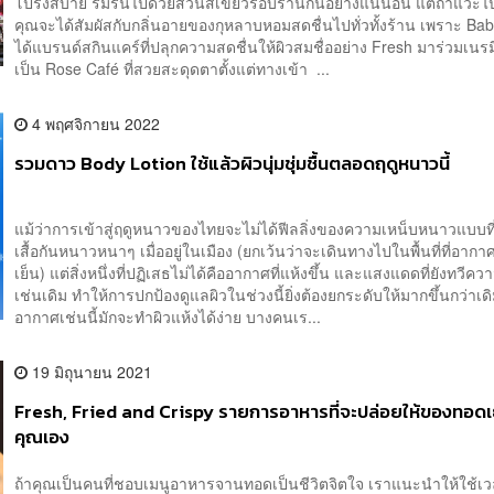
โปร่งสบาย ร่มรื่นไปด้วยสวนสีเขียวรอบร้านกันอย่างแน่นอน แต่ถ้าแวะไป
คุณจะได้สัมผัสกับกลิ่นอายของกุหลาบหอมสดชื่นไปทั่วทั้งร้าน เพราะ Ba
ได้แบรนด์สกินแคร์ที่ปลุกความสดชื่นให้ผิวสมชื่ออย่าง Fresh มาร่วมเนรม
เป็น Rose Café ที่สวยสะดุดตาตั้งแต่ทางเข้า ...
4 พฤศจิกายน 2022
รวมดาว Body Lotion ใช้แล้วผิวนุ่มชุ่มชื้นตลอดฤดูหนาวนี้
แม้ว่าการเข้าสู่ฤดูหนาวของไทยจะไม่ได้ฟีลลิ่งของความเหน็บหนาวแบบที่
เสื้อกันหนาวหนาๆ เมื่ออยู่ในเมือง (ยกเว้นว่าจะเดินทางไปในพื้นที่ที่อา
เย็น) แต่สิ่งหนึ่งที่ปฏิเสธไม่ได้คืออากาศที่แห้งขึ้น และแสงแดดที่ยังทวีค
เช่นเดิม ทำให้การปกป้องดูแลผิวในช่วงนี้ยิ่งต้องยกระดับให้มากขึ้นกว่าเ
อากาศเช่นนี้มักจะทำผิวแห้งได้ง่าย บางคนเร...
19 มิถุนายน 2021
Fresh, Fried and Crispy รายการอาหารที่จะปล่อยให้ของทอด
คุณเอง
ถ้าคุณเป็นคนที่ชอบเมนูอาหารจานทอดเป็นชีวิตจิตใจ เราแนะนำให้ใช้เว