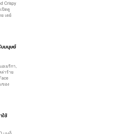
and Crispy
ปิดดู
ย เดย์
ับมนุษย์
นอเมริกา,
ล่าร้าย
(Face
้านของ
าใช้
D เองก็