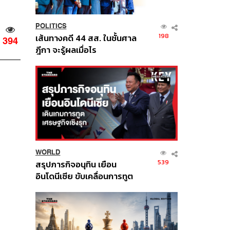
POLITICS
198
เส้นทางคดี 44 สส. ในชั้นศาล
394
ฎีกา จะรู้ผลเมื่อไร
WORLD
539
สรุปภารกิจอนุทิน เยือน
อินโดนีเซีย ขับเคลื่อนการทูต
เศรษฐกิจเชิงรุก ประกาศหุ้น
ส่วนยุทธศาสตร์ไทย –
อินโดนีเซีย