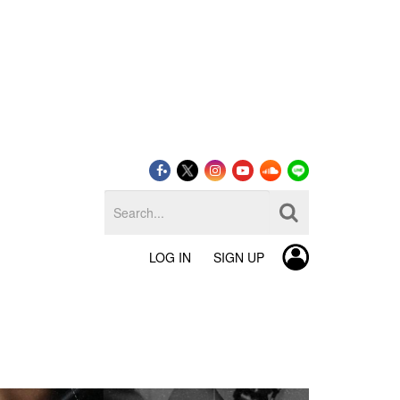
LOG IN
SIGN UP