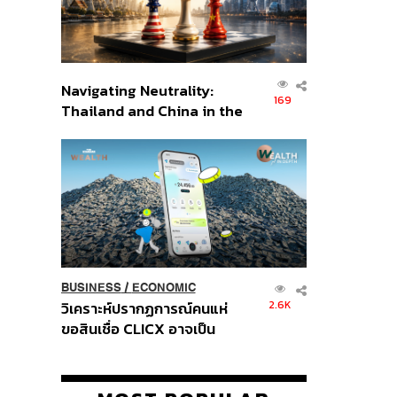
Navigating Neutrality:
169
Thailand and China in the
Age of a New Global
Order
BUSINESS
/
ECONOMIC
2.6K
วิเคราะห์ปรากฏการณ์คนแห่
ขอสินเชื่อ CLICX อาจเป็น
เพียงยอดภูเขาน้ำแข็ง ของ
ปัญหาหนี้ครัวเรือนไทยที่ถูกซุก
ไว้