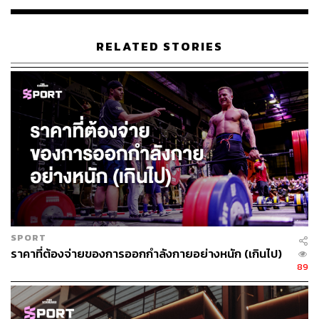
ไฮไลต์ที่ห้ามพลาดคือช่วงเวลา Guinness World Records™
moment เพื่อเฉลิมฉลองครบรอบ 14 ปีของ Lazada ต่อด้วย
โซน Festival & Experience ที่จัดเต็มทั้งการเล่น การฟื้นฟู
RELATED STORIES
ร่างกาย ที่แอบใบ้ว่าต้องเตรียมชุดว่ายน้ำหรือชุดเปลี่ยนมา
ด้วยสำหรับกิจกรรมแช่อซ์บาธหรือสปา และปิดท้ายด้วยปาร์ตี้
แบบไร้แอลกอฮอล์ที่ให้คุณสนุกได้แบบเฮลตี้ พร้อมลุ้นรางวัล
ใหญ่
ใครที่มีสิทธิ์ในมือแล้ว เตรียมรองเท้าคู่ใจมาให้พร้อม ส่วน
ใครที่มาไวเตรียมรับเสื้อวิ่งแจกฟรี แล้วมาสร้าง
ประวัติศาสตร์หน้าใหม่ไปด้วยกัน
Open:
ลงทะเบียน 05.30-15.00 น. / เริ่มวิ่ง 05.45 น.
When:
วันอาทิตย์ที่ 22 มีนาคม 2569
SPORT
Where:
Cloud 11 Bangkok (BTS ปุณณวิถี)
ราคาที่ต้องจ่ายของการออกกำลังกายอย่างหนัก (เกินไป)
More Info:
LazadaTH
89