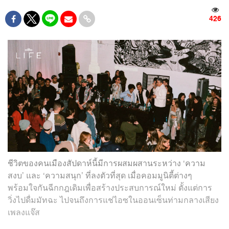
426
ชีวิตของคนเมืองสัปดาห์นี้มีการผสมผสานระหว่าง ‘ความ
สงบ’ และ ‘ความสนุก’ ที่ลงตัวที่สุด เมื่อคอมมูนิตี้ต่างๆ
พร้อมใจกันฉีกกฎเดิมเพื่อสร้างประสบการณ์ใหม่ ตั้งแต่การ
วิ่งไปดื่มมัทฉะ ไปจนถึงการแช่ไอซในออนเซ็นท่ามกลางเสียง
เพลงแจ๊ส