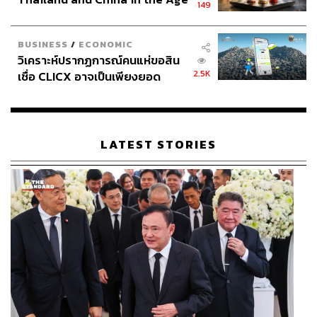
149
of a New Global Order
Active Rave
BUSINESS
/
ECONOMIC
วิเคราะห์ปรากฏการณ์คนแห่ขอสิน
2.5K
เชื่อ CLICX อาจเป็นเพียงยอด
ปรากฏการณ์ใหม่ใจกลางสุขุทวิทเมื่อ TicTacToe จับมือกับ
ภูเขาน้ำแข็ง ของปัญหาหนี้ครัว
Sabai Run Club ปฏิวัติช่วงเวลากลางวันให้กลายเป็นความ
เรือนไทยที่ถูกซุกไว้
มันส์ระดับขีดสุดกับ Active Rave อีเวนต์ที่กล้าเอาความ
เหนื่อยจากการวิ่งมาปะทะกับเอเนอร์จีของเสียงดนตรี สร้าง
LATEST STORIES
รูทการวิ่งที่สนุกที่สุดก่อนจะเข้าสู่โหมดปาร์ตี้แบบเต็มรูปแบบ
เริ่มต้นช่วงเช้าด้วยการวิ่งรอบเมือง รูทซิตี้รันที่คัดสรรมา
อย่างดีโดยทีม Sabai Run Club ให้คุณได้วอร์มอัพร่างกาย
และเรียกเหงื่อไปกับเพื่อนร่วมอุดมการณ์ ก่อนจะมุ่งหน้าสู่ชั้น
5 ของ Emsphere ที่จะพาทุกคนไปเข้าสู่ช่วงปาร์ตี้ต่อให้สุด
เหวี่ยงกับไลน์อัปดีเจในบรรยากาศสุดล้ำสไตล์ Tictactoe ใคร
ที่อยากสัมผัสประสบการณ์วิ่งเสร็จแล้วปาร์ตี้ต่อ ในแบบที่ไม่
เคยมีมาก่อน ห้ามพลาดงานวิ่งนี้เด็ดขาด