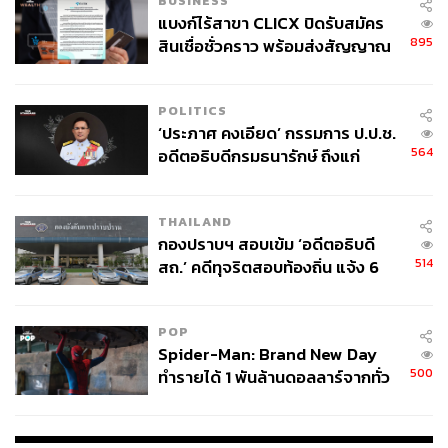
BUSINESS
แบงก์ไร้สาขา CLICX ปิดรับสมัคร
ภายในงานอัดแน่นไปด้วยกิจกรรมที่ทำให้เช้าวันเสาร์ของ
895
สินเชื่อชั่วคราว พร้อมส่งสัญญาณ
คุณไม่น่าเบื่อ เริ่มต้นด้วย ดีเจปาร์ตี้ที่จะมาเปิดเพลงปลุกเอเนอ
เตือนกลุ่มกู้เงินผิดวัตถุประสงค์-ให้
ร์จี ตามด้วยเซสชั่นเกมส์สนุกๆ และไฮไลต์ที่ทุกคนรอคอย
ข้อมูลเท็จ เตรียมดำเนินคดีเด็ดขาด
อย่างจับฉลาก ลุ้นรับของรางวัลจากแบรนด์ดังของศิษย์เก่า
POLITICS
จุฬาฯ เช่น YVIS, Maison KEEPS, Simplify และ Fat Crying
‘ประภาศ คงเอียด’ กรรมการ ป.ป.ช.
564
อดีตอธิบดีกรมธนารักษ์ ถึงแก่
Club
อนิจกรรม
ความคุ้มค่าของบัตรราคา 350 บาท ไม่ได้มีแค่กิจกรรม แต่
THAILAND
ยังรวมอาหาร เครื่องดื่มมัทฉะเกรดพรีเมียม และ Goodie
กองปราบฯ สอบเข้ม ‘อดีตอธิบดี
Bag ที่ทุกคนจะได้หิ้วกลับบ้านไปแบบเต็มอิ่ม ใครที่มีบัตรอยู่
514
สถ.’ คดีทุจริตสอบท้องถิ่น แจ้ง 6
ในมือแล้ว เตรียมตัวไปรวมตัวกันที่ Slowcombo สามย่าน จะ
ข้อหาหนัก จ่อชง ป.ป.ช. 12 ส.ค. นี้
ไปรอที่จุดสตาร์ทหรือรอหน้าบูธดีเจเลยก็ได้ เพราะงานนี้เน้น
ความสุขและมิตรภาพเป็นที่หนึ่ง
POP
Spider-Man: Brand New Day
Open:
เริ่มกิจกรรมเวลา 07.30 น. เป็นต้นไป
500
ทำรายได้ 1 พันล้านดอลลาร์จากทั่ว
When:
วันเสาร์ที่ 21 มีนาคม 2569
โลกภายใน 6 วัน
Where:
Slowcombo สามย่าน
More Info:
Slowcombo