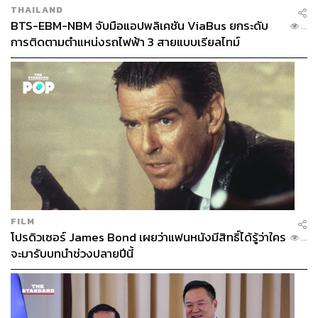
THAILAND
จำกัดของร่างกายไปพร้อมกับกรูฟเพลงเท่ๆ
BTS-EBM-NBM จับมือแอปพลิเคชัน ViaBus ยกระดับ
...
การติดตามตำแหน่งรถไฟฟ้า 3 สายแบบเรียลไทม์
นี่คือกิจกรรมที่ออกแบบมาเพื่อชาวเมืองที่เผชิญกับ
ความเครียดและความเหนื่อยล้าสะสมมาตลอดสัปดาห์ ไม่ว่า
คุณจะเป็นมือใหม่ที่เพิ่งหัดแช่น้ำแข็ง หรือสาย Wellness ตัว
จริงที่หลงใหลในเสียงเพลงแจ๊ส ค่ำคืนนี้จะมอบประสบการณ์
ที่ลืมไม่ลง พร้อมเครื่องดื่มและของว่างในบรรยากาศที่เป็น
กันเองและเปี่ยมไปด้วยสีสันของคนรักศิลปะ
Open:
ดนตรีเริ่มเวลา 19.30-21.00 น.
When:
วันพฤหัสบดีที่ 19 มีนาคม 2569
Where:
Ice House Rooftop Baths, The Fig Lobby Hotel
More Info:
Bangkok Ice Bath & Sauna
FILM
โปรดิวเซอร์ James Bond เผยว่าแฟนหนังมีสิทธิ์ได้รู้ว่าใคร
...
จะมารับบทนำช่วงปลายปีนี้