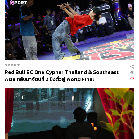
Open:
เวลา 04.00 น. / เริ่มวิ่ง 04.30 น.
When:
วันเสาร์ที่ 21 มีนาคม 2569
Where:
จุดสตาร์ทและจุดจบ ณ พระบรมราชานุสาวรีย์ ร.1
(สะพานพุทธ)
More Info:
Club Tempo BKK
SPORT
Red Bull BC One Cypher Thailand & Southeast
79
Asia กลับมาจัดปีที่ 2 ชิงตั๋วสู่ World Final