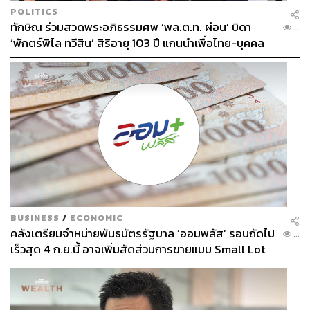
Open:
เริ่มวิ่งเวลา 09.30-11.00 น. / ปาร์ตี้ 12.00-17.00 น.
POLITICS
When:
วันเสาร์ที่ 21 มีนาคม 2569
ทักษิณ ร่วมสวดพระอภิธรรมศพ ‘พล.ต.ท. ผ่อน’ บิดา
...
Where:
Tictactoe Bangkok ชั้น 5 EmSphere
‘พักตร์พิไล ทวีสิน’ สิริอายุ 103 ปี แกนนำเพื่อไทย-บุคคล
More Info:
TICTACTOE BANGKOK
หลากวงการร่วมอาลัย
BUSINESS
/
ECONOMIC
คลังเตรียมจำหน่ายพันธบัตรรัฐบาล ‘ออมพลัส’ รอบถัดไป
...
เร็วสุด 4 ก.ย.นี้ อาจเพิ่มสัดส่วนการขายแบบ Small Lot
First มากขึ้น