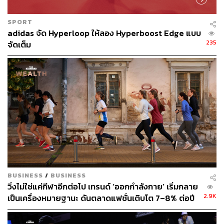
เตรียมตัวให้พร้อมสำหรับการวิ่งที่ไม่ได้มีดีแค่ระยะทาง แต่
SPORT
เป็นการวาดลวดลายบนแผนที่ไปกับซีรีส์ Around Bangkok
adidas จัด Hyperloop ให้ลอง Hyperboost Edge แบบ
235
ในโปรเจกต์ Route 007 MEAW SONG รูทวิ่งรูปแมว งานนี้
จัดเต็ม
เป็นการจับมือกันระหว่าง Clubtempo BKK และ Basic Run
Club
ความพิเศษของรูทนี้คือการเป็น GPS Drawing Route ระยะ
ทางรวมกว่า 20 กิโลเมตร ซึ่งถูกออกแบบมาอย่างประณีตเพื่อ
ให้ลายเส้นบน GPS ของทุกคนออกมาเป็นรูป ‘แมว’
ท่ามกลางบรรยากาศย่านเมืองเก่าอันเปี่ยมเสน่ห์ เนื่องจากรูท
นี้มีความซับซ้อน ต้องเลี้ยวเข้าออกซอยหลายจุด จึงถือเป็น
เส้นทางที่ท้าทายทั้งพละกำลังและการมีสมาธิร่วมกับกลุ่ม
เงื่อนไขสำคัญของกิจกรรมนี้คือ สงวนสิทธิ์สำหรับนักวิ่งที่มี
BUSINESS
/
BUSINESS
วิ่งไม่ใช่แค่กีฬาอีกต่อไป เทรนด์ ‘ออกกำลังกาย’ เริ่มกลาย
ประสบการณ์โดยต้องเคยวิ่งระยะ Half Marathon มาแล้ว
2.9K
เป็นเครื่องหมายฐานะ ดันตลาดแฟชั่นเติบโต 7–8% ต่อปี
อย่างน้อย 2 ครั้ง และสามารถวิ่งร่วมกับกลุ่มใน Social Pace
ได้ตลอดระยะทาง หากใครยังไม่เคยผ่านระยะนี้ แนะนำให้
สะสมไมล์แล้วรอจอยรูทหน้า