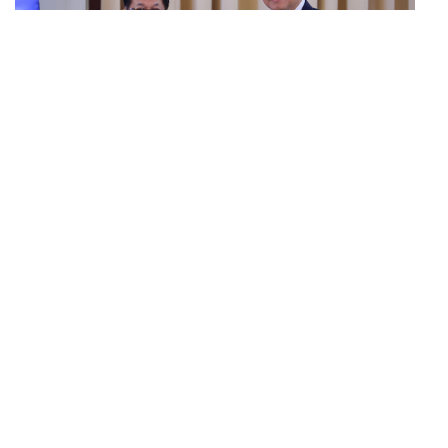
WORLD
อนุทิน-มินอ่องหล่าย ออกแถลงการณ์ร่วม หนุนความร่วม
...
มือรอบด้าน ยกระดับปราบอาชญากรรมข้ามชาติ แก้ปัญหา
หมอกควัน-มลพิษทางน้ำ
Stillness in Bloom
ต้อนรับเช้าวันอาทิตย์ด้วยความสงบที่เบ่งบานในใจไปกับ