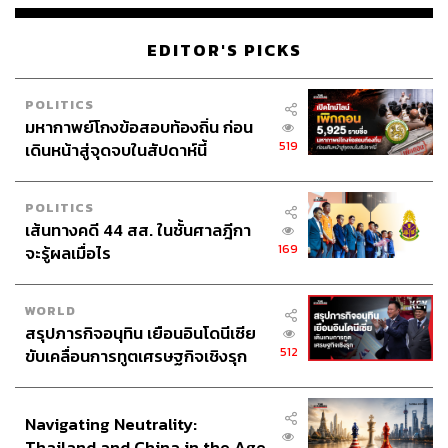
EDITOR'S PICKS
POLITICS
มหากาพย์โกงข้อสอบท้องถิ่น ก่อน
519
เดินหน้าสู่จุดจบในสัปดาห์นี้
POLITICS
เส้นทางคดี 44 สส. ในชั้นศาลฎีกา
169
จะรู้ผลเมื่อไร
WORLD
สรุปภารกิจอนุทิน เยือนอินโดนีเซีย
512
ขับเคลื่อนการทูตเศรษฐกิจเชิงรุก
ประกาศหุ้นส่วนยุทธศาสตร์ไทย –
อินโดนีเซีย
Navigating Neutrality:
Thailand and China in the Age