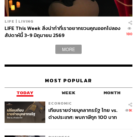
LIFE | LIVING
LIFE This Week สิ่งน่าทำที่เราอยากชวนคุณออกไปลอง
180
สัปดาห์นี้ 3-9 มิถุนายน 2569
MORE
The Matcha Run Club Vol.2
MOST POPULAR
กลับมาสร้างปรากฏการณ์อีกครั้งตามคำเรียกร้องกับ The
Matcha Run Club Vol.2 ครั้งนี้มาในธีมสุดอบอุ่นอย่าง Chula
TODAY
WEEK
MONTH
Reunion โดยเป็นการผนึกกำลังระหว่าง GOODCHĀ และ
ECONOMIC
Slowcombo ที่อยากเปลี่ยนนิยามของงานวิ่งให้กลายเป็น
เทียบรายจ่ายบุคลากรรัฐ ไทย vs.
1K
Mingle Party สุดเหวี่ยง เพราะงานนี้เขาประกาศชัดเจนว่า
ต่างประเทศ: พบภาษีทุก 100 บาท
การวิ่งเป็นเรื่องรอง แต่การเชื่อมต่อ เป็นเรื่องหลัก เหมาะ
ของคนไทยใช้ไปกับข้าราชการเฉียด
สำหรับทั้งคนรักการวิ่งและคนที่ไม่ชอบวิ่งแต่อยากมาจอย
40 บาท
บรรยากาศสนุกๆ