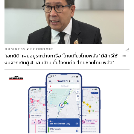
Soak & Jazz Vol.2
BUSINESS
/
ECONOMIC
‘เอกนิติ’ เผยอยู่ระหว่างหารือ ‘ไทยเที่ยวไทยพลัส’ มีสิทธิใช้
...
จะดีแค่ไหนถ้าการแช่น้ำแข็ง ถูกปลอบประโลมด้วย
งบจากเงินกู้ 4 แสนล้าน มั่นใจงบต่อ ‘ไทยช่วยไทย พลัส’
ท่วงทำนองที่อบอุ่นของดนตรีแจ๊ส และในที่สุดก็กลับมาอีก
เฟส 2 มีเพียงพอ
ครั้งกับกิจกรรม Soak & Jazz Vol.2 ที่จะเปลี่ยนดาดฟ้า Ice
House Rooftop Baths ให้กลายเป็นพื้นที่แห่งการบำบัดแบบ
องค์รวม ภายใต้แสงดาวและบรรยากาศสุดชิค
ไฮไลต์ของงานคือการแช่ไอซ์บาธ ซึ่งเป็นเทคนิคการฟื้นฟู
กล้ามเนื้อและกระตุ้นระบบประสาทที่กำลังเป็นที่นิยมทั่วโลก
แต่ความพิเศษของที่นี่คือคุณไม่ได้แช่ท่ามกลางความเงียบ
เพราะจะมีวงดนตรีแจ๊สมาบรรเลงสดอยู่ข้างอ่าง เพื่อให้ดนตรี
ช่วยกล่อมเกลาจิตใจให้เข้าสู่สภาวะสงบนิ่ง และก้าวข้ามขีด