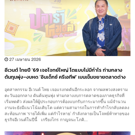
27 เมษายน 2026
อีเวนต์ ไทยปี ’69 เจอโจทย์ใหญ่ โตแบบไม่มีกำไร ท่ามกลาง
ต้นทุนพุ่ง–งบหด ‘อินเด็กซ์ ครีเอทีฟ’ เบนเข็มขยายตลาดต่าง
ประเทศ
อุตสาหกรรม อีเวนต์ ไทย เจอแรงกดดันอีกระลอก จากผลพวงสงคราม
ตะวันออกกลาง ดันต้นทุนพุ่ง ท่ามกลางงบการตลาดของภาคธุรกิจที่
เริ่มหดตัว ส่งผลให้ผู้ประกอบการต้องแบกรับภาระมากขึ้น แม้จำนวน
งานจะยังมีแนวโน้มเติบโต แต่ความสามารถในการทำกำไรกลับลดลง
สะท้อนภาพ ‘รายได้เพิ่ม แต่กำไรหาย’ กำลังกลายเป็นโจทย์ท้าทายของ
ธุรกิจอีเวนต์ในปีนี้ เกรียงไกร กาญจนะโภคิ...