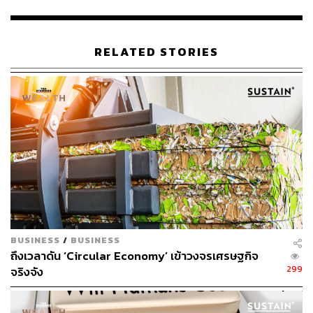
เวิร์กช็อปที่คนชอบงานแฮนด์คราฟต์จะต้องถูกใจ,
นิทรรศการข้าว คุณจะได้ลองชิมข้าวไทยหลากสายพันธุ์
นอกจากนี้ยังมีกิจกรรมเกี่ยวกับวัฒนธรรมและความเชื่อของ
RELATED STORIES
ชาวอีสาน รวมถึงเวทีทอล์กจากวิทยากรให้ฟังตลอดงาน
ใครที่คิดถึงการเที่ยวแบบ Agrotourism แปลงร่างเป็นชาวไร่
ชมทุ่งดอกไม้ เปิบอาหารอีสาน สามารถแวะมาเที่ยว Jim
Thompson Farm 2023 ได้ตั้งแต่วันที่ 9 ธันวาคม 2566 – 2
มกราคม 2567 ณ จิม ทอมป์สัน ฟาร์ม อำเภอปักธงชัย จังหวัด
นครราชสีมา
จำหน่ายบัตรรอบ Early Bird ตั้งแต่วันนี้ – 8 ธันวาคม 2566
ราคาบัตรต่อคน เด็กและผู้สูงอายุ 90 บาท, ผู้ใหญ่ วันธรรมดา
150 บาท และวันเสาร์-อาทิตย์ 200 บาท
BUSINESS
/
BUSINESS
ซื้อบัตรผ่านช่องทางออนไลน์ได้ที่
www.ticketmelon.com/jimt
ถึงเวลาดัน ‘Circular Economy’ เข้าวงจรเศรษฐกิจ
hompsonfarm/farmtour2023
299
จริงจัง
ภาพ: พลอยจันทร์ สุขคง