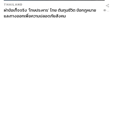
THAILAND
ผ่าข้อเท็จจริง ‘โทษประหาร’ ไทย ต้นทุนชีวิต ข้อกฎหมาย
...
และทางออกเพื่อความปลอดภัยสังคม
News
Wealth
Pop
Podcast
Video
Now
Opinion
Careers
Events
Privacy
About
Contact
Policy
FOR
ADVERTISING
MEMBERSHIP