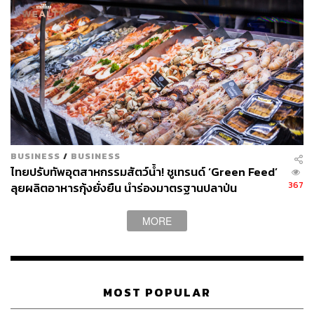
BUSINESS
/
BUSINESS
ไทยปรับทัพอุตสาหกรรมสัตว์น้ำ! ชูเทรนด์ ‘Green Feed’
367
ลุยผลิตอาหารกุ้งยั่งยืน นำร่องมาตรฐานปลาป่น
‘MarinTrust’ รายแรกของโลก ตอบโจทย์รีเทลเลอร์ยักษ์
ใหญ่ฝั่งอเมริกา-ยุโรป
MORE
MOST POPULAR