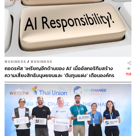
TAGS:
Sustain
Sustain Lifestyle
ดอกไม้
Jim Thompson Farm
สวนดอกไม้
BUSINESS
/
BUSINESS
ถอดรหัส ‘เหรียญอีกด้านของ AI’ เมื่ออัลกอริทึมสร้าง
158
ความเสี่ยงสิทธิมนุษยชนและ ‘ต้นทุนแฝง’ เตือนองค์กร
ระวังกับดักอคติเชิงระบบ ก่อนกระทบมูลค่าแบรนด์ระยะ
ยาว
754