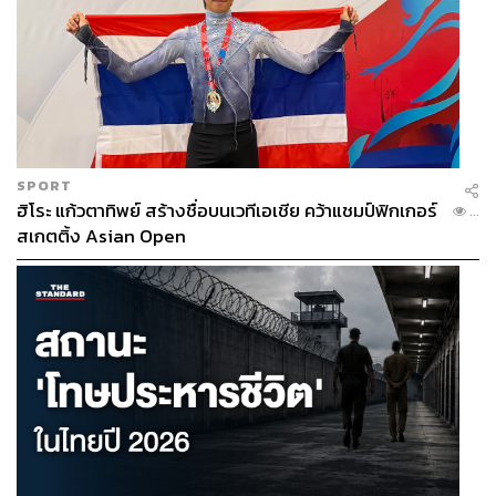
SPORT
ฮิโระ แก้วตาทิพย์ สร้างชื่อบนเวทีเอเชีย คว้าแชมป์ฟิกเกอร์
...
สเกตติ้ง Asian Open