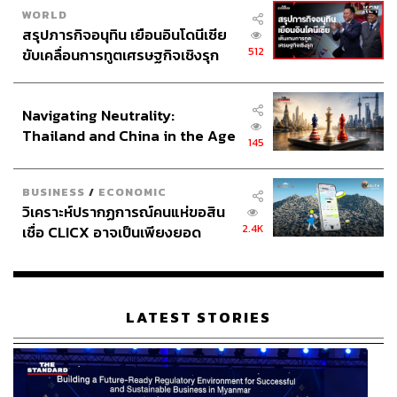
WORLD
สรุปภารกิจอนุทิน เยือนอินโดนีเซีย
512
ขับเคลื่อนการทูตเศรษฐกิจเชิงรุก
ประกาศหุ้นส่วนยุทธศาสตร์ไทย –
อินโดนีเซีย
Navigating Neutrality:
Thailand and China in the Age
145
of a New Global Order
BUSINESS
/
ECONOMIC
วิเคราะห์ปรากฏการณ์คนแห่ขอสิน
2.4K
เชื่อ CLICX อาจเป็นเพียงยอด
ภูเขาน้ำแข็ง ของปัญหาหนี้ครัว
เรือนไทยที่ถูกซุกไว้
LATEST STORIES