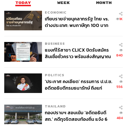
TODAY
WEEK
MONTH
ECONOMIC
เทียบรายจ่ายบุคลากรรัฐ ไทย vs.
1K
ต่างประเทศ: พบภาษีทุก 100 บาท
ของคนไทยใช้ไปกับข้าราชการเฉียด
40 บาท
BUSINESS
แบงก์ไร้สาขา CLICX ปิดรับสมัคร
840
สินเชื่อชั่วคราว พร้อมส่งสัญญาณ
เตือนกลุ่มกู้เงินผิดวัตถุประสงค์-ให้
ข้อมูลเท็จ เตรียมดำเนินคดีเด็ดขาด
POLITICS
‘ประภาศ คงเอียด’ กรรมการ ป.ป.ช.
556
อดีตอธิบดีกรมธนารักษ์ ถึงแก่
อนิจกรรม
THAILAND
กองปราบฯ สอบเข้ม ‘อดีตอธิบดี
484
สถ.’ คดีทุจริตสอบท้องถิ่น แจ้ง 6
ข้อหาหนัก จ่อชง ป.ป.ช. 12 ส.ค. นี้