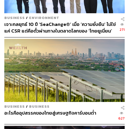
ABOUT THE AUTHOR
พลอยจันทร์ สุขคง
BUSINESS
/
ENVIRONMENT
Senior Content Creator ประจำกองไลฟ์สไตล์
สำนักข่าว THE STANDARD
เจาะกลยุทธ์ 10 ปี ‘SeaChange®’ เมื่อ ‘ความยั่งยืน’ ไม่ใช่
271
แค่ CSR แต่คือตั๋วผ่านทางในตลาดโลกของ ‘ไทยยูเนี่ยน’
BUSINESS
/
BUSINESS
อะไรคืออุปสรรคของไทยสู่เศรษฐกิจคาร์บอนต่ำ
627