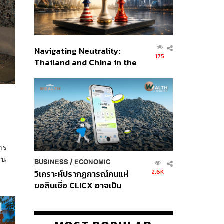
Navigating Neutrality:
175
Thailand and China in the
Age of a New Global
Order
าร
าน
BUSINESS
/
ECONOMIC
2.6K
วิเคราะห์ปรากฏการณ์คนแห่
ขอสินเชื่อ CLICX อาจเป็น
เพียงยอดภูเขาน้ำแข็ง ของ
ปัญหาหนี้ครัวเรือนไทยที่ถูกซุก
ไว้