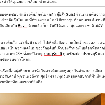
่นี่จะทำให้คุณอยากกลับมาซ้ำแน่นอน
บของคนชอบกินข้าวต้มก็คงไม่ผิดนัก
กุ๊ยส์ (Guis)
ร้านที่เริ่มต้นจา
ข้าวต้มกุ๊ยในแบบที่ตัวเองชอบ โดยใช้เวลาซุ่มทำคอนเซปต์นานเก
็นทีมเดียวกับ
Boym
ด้วยแล้ว ก็การันตีได้เลยว่ามู้ดและรสชาติไม่มีคำ
 ‘ข้าวต้มกุ๊ย’ แต่เพิ่มตัว s เข้าไปเพื่อสื่อถึงความเป็นเจ้าของหลายคน
ยอะ เน้นความสดใหม่ของวัตถุดิบที่เจ้าของร้านลงไปเลือกที่ตลาด
จาะจงมาเสิร์ฟ ทั้งกะปิจาก
สุราษฎร์ธานี
กุนเชียงปลาปราณบุรี และ
ไม่ขัดสีจนขาวโพลน
หรือเพื่อนฝูงที่อยากมานั่งกินข้าวต้มและพูดคุยกันท่ามกลางเสียง
่อสัปดาห์ ทุกวันพุธถึงวันศุกร์ เพราะทุกวันหยุดสุดสัปดาห์พื้นที่แห่ง
ลาสพิลาทิสและซาวด์ฮีลลิง