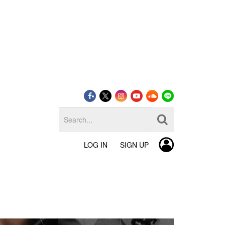
LOG IN
SIGN UP