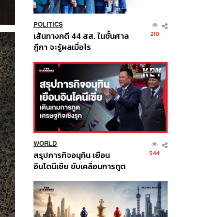
POLITICS
210
เส้นทางคดี 44 สส. ในชั้นศาล
ฎีกา จะรู้ผลเมื่อไร
WORLD
544
สรุปภารกิจอนุทิน เยือน
อินโดนีเซีย ขับเคลื่อนการทูต
เศรษฐกิจเชิงรุก ประกาศหุ้น
ส่วนยุทธศาสตร์ไทย –
อินโดนีเซีย