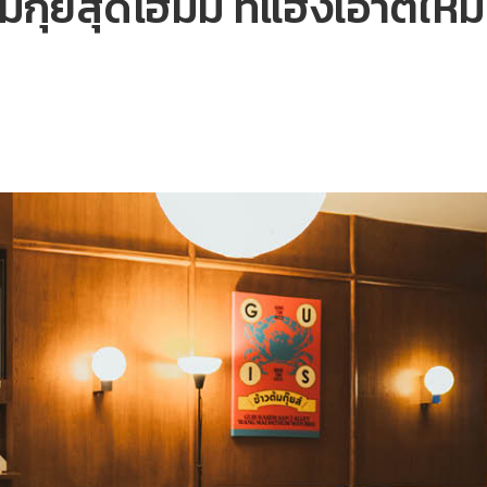
ต้มกุ๊ยสุดโฮมมี่ ที่แฮงเอาต์ให