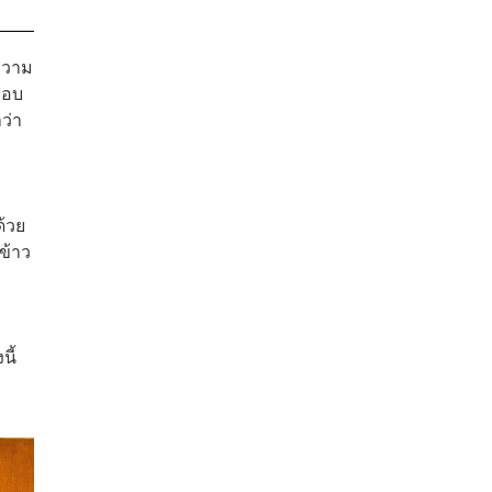
กความ
ือบ
ว่า
ด้วย
ข้าว
นี้