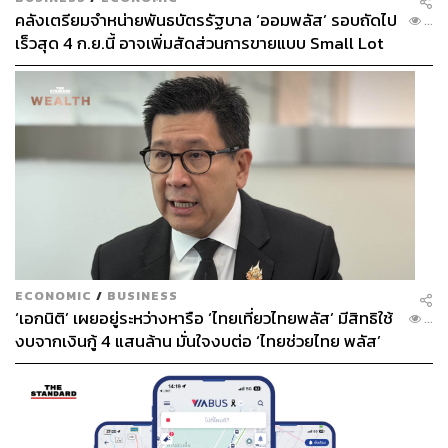
คลังเตรียมจำหน่ายพันธบัตรรัฐบาล ‘ออมพลัส’ รอบถัดไป
...
เร็วสุด 4 ก.ย.นี้ อาจเพิ่มสัดส่วนการขายแบบ Small Lot
First มากขึ้น
ECONOMIC
/
BUSINESS
‘เอกนิติ’ เผยอยู่ระหว่างหารือ ‘ไทยเที่ยวไทยพลัส’ มีสิทธิใช้
...
งบจากเงินกู้ 4 แสนล้าน มั่นใจงบต่อ ‘ไทยช่วยไทย พลัส’
เฟส 2 มีเพียงพอ