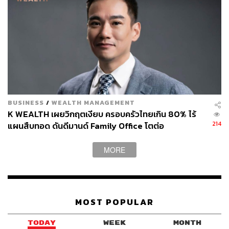
BUSINESS
/
WEALTH MANAGEMENT
K WEALTH เผยวิกฤตเงียบ ครอบครัวไทยเกิน 80% ไร้
TAGS:
THE WISDOM เดอะวิสดอมกสิกรไทย
214
แผนสืบทอด ดันดีมานด์ Family Office โตต่อ
K-Curated Dining Experience
ธนาคารกสิกรไทย
MORE
MOST POPULAR
TODAY
WEEK
MONTH