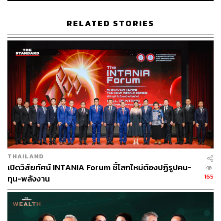
RELATED STORIES
The China House ณ โรงแรมแมนดาริน โอเรียนเต็ล
กรุงเทพฯ
สิ่งที่น่าสนใจคือ K-Curated Dining Experience ไม่ได้มีแค่
เชฟเทเบิ้ล หรือไฟน์ไดนิ่งแบบทางการเท่านั้น แต่ยังขยายไป
ถึงบุฟเฟต์โรงแรม ร้านแคชชวลไฟน์ไดนิ่ง รวมถึงสิทธิ
ประโยชน์เกี่ยวกับการรับประทานอาหารในหลายรูปแบบ ที่
ทำให้ภาพของโปรเจกต์นี้กว้างและเข้าถึงได้ง่ายขึ้น โดย
แต่ละช่วงจะมีร้านและธีมใหม่ๆ ที่เปิดตัวผ่าน LINE KBank
THAILAND
Live พร้อมสิทธิพิเศษสำหรับผู้ถือบัตรเครดิตเดอะวิสดอม
เปิดวิสัยทัศน์ INTANIA Forum ชี้โลกใหม่ต้องปฏิรูปคน-
กสิกรไทย เช่น สิทธิพิเศษ มา 2 จ่าย 1 สำหรับร้านที่ร่วม
165
ทุน-พลังงาน
รายการ (จำนวนที่นั่งและสิทธิ์มีจำกัด) เปิดให้จองตามช่วง
เวลาที่กำหนด หรือ เมนูพิเศษที่ทำขึ้นเพื่อ K-Curated Dining
Experience