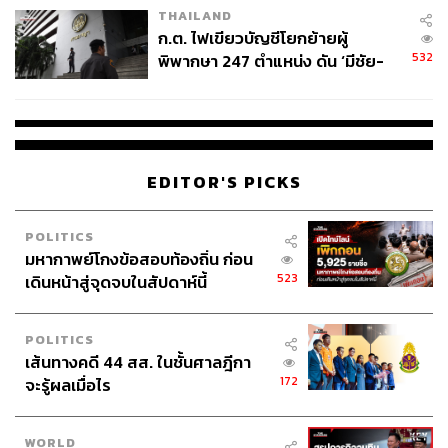
THAILAND
ก.ต. ไฟเขียวบัญชีโยกย้ายผู้
532
พิพากษา 247 ตำแหน่ง ดัน ‘มีชัย-
สรรพวิทย์’ คุมศาลอาญา-แพ่ง ‘วิธู
ร’ นั่งประธานศาลอุทธรณ์
EDITOR'S PICKS
POLITICS
มหากาพย์โกงข้อสอบท้องถิ่น ก่อน
523
เดินหน้าสู่จุดจบในสัปดาห์นี้
POLITICS
เส้นทางคดี 44 สส. ในชั้นศาลฎีกา
172
จะรู้ผลเมื่อไร
WORLD