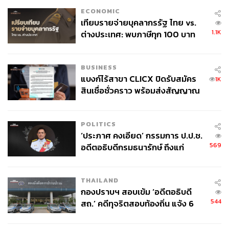
432
ECONOMIC
เทียบรายจ่ายบุคลากรรัฐ ไทย vs.
1.1K
ต่างประเทศ: พบภาษีทุก 100 บาท
ABOUT THE AUTHOR
ของคนไทยใช้ไปกับข้าราชการเฉียด
THE STANDARD LIFE
40 บาท
กองบรรณาธิการ THE STANDARD LIFE
BUSINESS
แบงก์ไร้สาขา CLICX ปิดรับสมัคร
1K
สินเชื่อชั่วคราว พร้อมส่งสัญญาณ
เตือนกลุ่มกู้เงินผิดวัตถุประสงค์-ให้
ข้อมูลเท็จ เตรียมดำเนินคดีเด็ดขาด
POLITICS
‘ประภาศ คงเอียด’ กรรมการ ป.ป.ช.
569
อดีตอธิบดีกรมธนารักษ์ ถึงแก่
อนิจกรรม
THAILAND
กองปราบฯ สอบเข้ม ‘อดีตอธิบดี
544
สถ.’ คดีทุจริตสอบท้องถิ่น แจ้ง 6
ข้อหาหนัก จ่อชง ป.ป.ช. 12 ส.ค. นี้