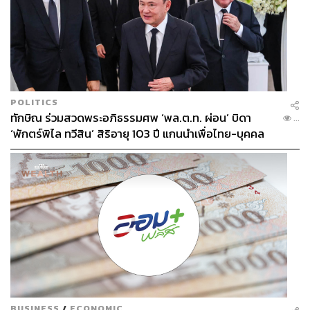
POLITICS
ทักษิณ ร่วมสวดพระอภิธรรมศพ ‘พล.ต.ท. ผ่อน’ บิดา
...
‘พักตร์พิไล ทวีสิน’ สิริอายุ 103 ปี แกนนำเพื่อไทย-บุคคล
หลากวงการร่วมอาลัย
BUSINESS
/
ECONOMIC