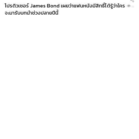
โปรดิวเซอร์ James Bond เผยว่าแฟนหนังมีสิทธิ์ได้รู้ว่าใคร
...
จะมารับบทนำช่วงปลายปีนี้
News
Wealth
Pop
Podcast
Video
Now
Opinion
Careers
Events
Privacy
About
Contact
Policy
FOR
ADVERTISING
MEMBERSHIP