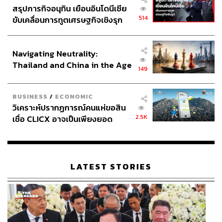
สรุปภารกิจอนุทิน เยือนอินโดนีเซีย
514
ขับเคลื่อนการทูตเศรษฐกิจเชิงรุก
ประกาศหุ้นส่วนยุทธศาสตร์ไทย –
อินโดนีเซีย
Navigating Neutrality:
Thailand and China in the Age
149
of a New Global Order
BUSINESS
/
ECONOMIC
วิเคราะห์ปรากฏการณ์คนแห่ขอสิน
2.5K
เชื่อ CLICX อาจเป็นเพียงยอด
ภูเขาน้ำแข็ง ของปัญหาหนี้ครัว
เรือนไทยที่ถูกซุกไว้
LATEST STORIES