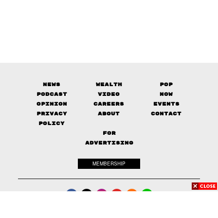
News
Wealth
Pop
Podcast
Video
Now
Opinion
Careers
Events
Privacy
About
Contact
Policy
FOR
ADVERTISING
MEMBERSHIP
© 2017-
2026
The Standard. All rights reserved.