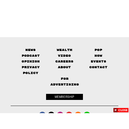
News
Wealth
Pop
Podcast
Video
Now
Opinion
Careers
Events
Privacy
About
Contact
Policy
FOR
ADVERTISING
MEMBERSHIP
© 2017-
2026
The Standard. All rights reserved.