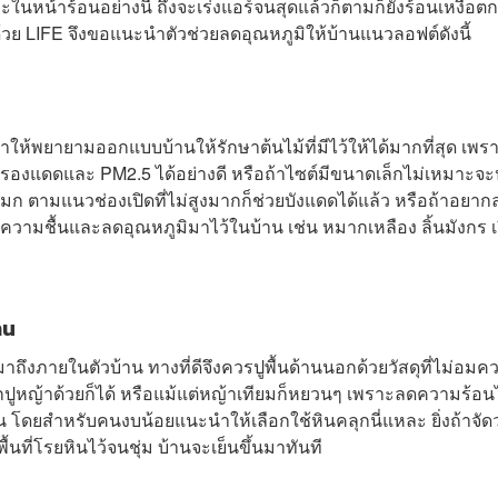
นหน้าร้อนอย่างนี้ ถึงจะเร่งแอร์จนสุดแล้วก็ตามก็ยังร้อนเหงื่อตกอ
ด้วย LIFE จึงขอแนะนำตัวช่วยลดอุณหภูมิให้บ้านแนวลอฟต์ดังนี้
นำให้พยายามออกแบบบ้านให้รักษาต้นไม้ที่มีไว้ให้ได้มากที่สุด เพร
วยกรองแดดและ PM2.5 ได้อย่างดี หรือถ้าไซต์มีขนาดเล็กไม่เหมาะจะ
มก ตามแนวช่องเปิดที่ไม่สูงมากก็ช่วยบังแดดได้แล้ว หรือถ้าอยาก
่มความชื้นและลดอุณหภูมิมาไว้ในบ้าน เช่น หมากเหลือง ลิ้นมังกร เ
าน
ามาถึงภายในตัวบ้าน ทางที่ดีจึงควรปูพื้นด้านนอกด้วยวัสดุที่ไม่อมค
อกปูหญ้าด้วยก็ได้ หรือแม้แต่หญ้าเทียมก็หยวนๆ เพราะลดความร้อน
หิน โดยสำหรับคนงบน้อยแนะนำให้เลือกใช้หินคลุกนี่แหละ ยิ่งถ้าจัด
้นที่โรยหินไว้จนชุ่ม บ้านจะเย็นขึ้นมาทันที