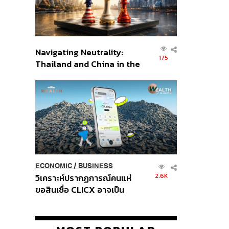
Navigating Neutrality:
175
Thailand and China in the
Age of a New Global
Order
ECONOMIC
/
BUSINESS
2.6K
วิเคราะห์ปรากฏการณ์คนแห่
ขอสินเชื่อ CLICX อาจเป็น
เพียงยอดภูเขาน้ำแข็ง ของ
ปัญหาหนี้ครัวเรือนไทยที่ถูกซุก
ไว้