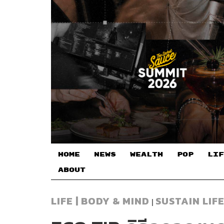
HOME
NEWS
WEALTH
POP
LIF
ABOUT
LIFE | BODY & MIND
SUSTAIN LIF
|