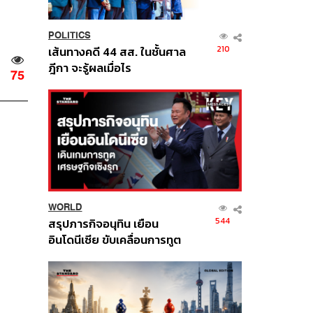
POLITICS
210
เส้นทางคดี 44 สส. ในชั้นศาล
ฎีกา จะรู้ผลเมื่อไร
75
WORLD
544
สรุปภารกิจอนุทิน เยือน
อินโดนีเซีย ขับเคลื่อนการทูต
เศรษฐกิจเชิงรุก ประกาศหุ้น
ส่วนยุทธศาสตร์ไทย –
อินโดนีเซีย