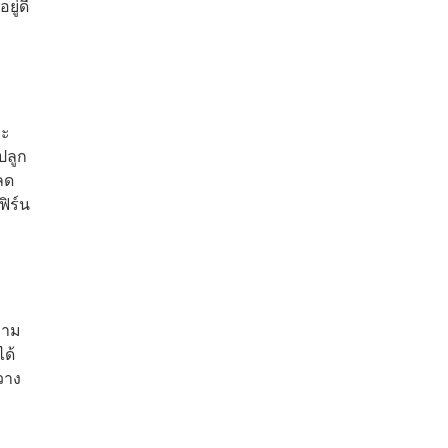
ยู่ดี
าะ
ปลูก
ลด
ฟิร์น
วาม
ได้
วาง