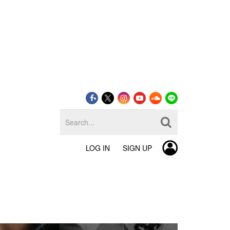
LOG IN
SIGN UP