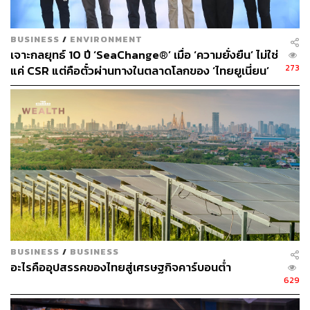
View this post on Instagram
BUSINESS
/
ENVIRONMENT
เจาะกลยุทธ์ 10 ปี ‘SeaChange®’ เมื่อ ‘ความยั่งยืน’ ไม่ใช่
273
แค่ CSR แต่คือตั๋วผ่านทางในตลาดโลกของ ‘ไทยยูเนี่ยน’
A post shared by THE STANDARD LIFE (@thestandard.life
BUSINESS
/
BUSINESS
อะไรคืออุปสรรคของไทยสู่เศรษฐกิจคาร์บอนต่ำ
629