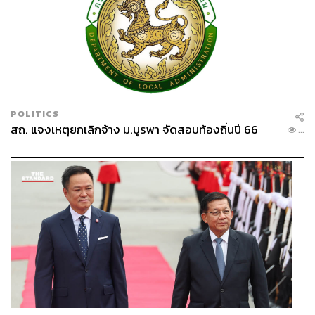
จุดเริ่มต้นของ Bounce Burger คืออะไร แล้วช่วยรักษ์โลกได้
อย่างไรบ้าง ติดตามได้ใน
Eco-Curious
รายการที่จะพาไป
ซอกแซกดูมุม Sustain ของแบรนด์ต่างๆ ที่จะทำให้โลกของ
เราน่าอยู่ยิ่งขึ้น กับ EP.3 Bounce Burger เบอร์เกอร์สุดล้ำ ทำ
จากเนื้อจิ้งหรีด
บทความ:
https://thestandard.co/life/bounce-burger-cricket-
POLITICS
สถ. แจงเหตุยกเลิกจ้าง ม.บูรพา จัดสอบท้องถิ่นปี 66
burger
...