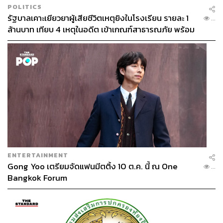
POLITICS
รัฐบาลเคาะเยียวยาผู้เสียชีวิตเหตุยิงในโรงเรียน รายละ 1
...
ล้านบาท เทียบ 4 เหตุในอดีต เข้าเกณฑ์สาธารณภัย พร้อม
เร่งจ่ายโดยเร็ว
Eco-Curious EP.3
Bounce Burger เบอร์เกอร์สุดล้ำ ทำจากเนื้อจิ้งหรีด
ใครจะคิดว่าแค่การกินเบอร์เกอร์ 1 ครั้ง จะมีส่วนช่วยโลกลด
การก๊าซเรือนกระจกได้ Bounce Burger เป็นร้านเบอร์เกอร์
ลับๆ ย่านปรีดี พนมยงค์ ที่ใช้วัตถุดิบลับอย่างจิ้งหรีด เนื้อสัตว์
ENTERTAINMENT
จำพวกแมลงมาเป็นส่วนประกอบของเบอร์เกอร์ นอกจาก
Gong Yoo เตรียมจัดแฟนมีตติ้ง 10 ต.ค. นี้ ณ One
...
โปรตีนสูงจนถูกเรียกว่าเป็นซูเปอร์ฟู้ดแห่งอนาคต การเลี้ยง
Bangkok Forum
จิ้งหรีดยังช่วยลดการปล่อยก๊าซเรือนกระจก โดยเฉพาะก๊าซ
มีเทน ซึ่งร้ายแรงกว่าก๊าซคาร์บอนไดออกไซด์ได้ในปริมาณ
มาก