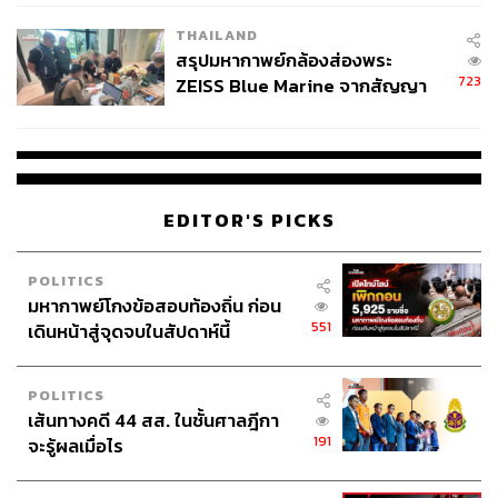
ราคาหลักร้อย
โรงเรียนคลี่คลาย
THAILAND
บทความ:
https://thestandard.co/life/cake-electric-motorcycl
สรุปมหากาพย์กล้องส่องพระ
e-can-be-rented
723
ZEISS Blue Marine จากสัญญา
ผลิต 8.3 ล้าน สู่ข้อพิพาท ‘มา
เวลล์ฯ’ ฟ้อง ‘โทน บางแค’ ผิดนัด
จ่ายหนี้-แอบระบุแบรนด์
EDITOR'S PICKS
POLITICS
มหากาพย์โกงข้อสอบท้องถิ่น ก่อน
551
เดินหน้าสู่จุดจบในสัปดาห์นี้
POLITICS
เส้นทางคดี 44 สส. ในชั้นศาลฎีกา
191
จะรู้ผลเมื่อไร