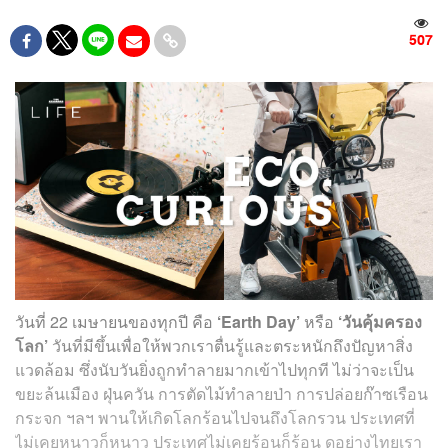
507
วันที่ 22 เมษายนของทุกปี คือ
‘Earth Day’
หรือ
‘วันคุ้มครอง
โลก’
วันที่มีขึ้นเพื่อให้พวกเราตื่นรู้และตระหนักถึงปัญหาสิ่ง
แวดล้อม ซึ่งนับวันยิ่งถูกทำลายมากเข้าไปทุกที ไม่ว่าจะเป็น
ขยะล้นเมือง ฝุ่นควัน การตัดไม้ทำลายป่า การปล่อยก๊าซเรือน
กระจก ฯลฯ พานให้เกิดโลกร้อนไปจนถึงโลกรวน ประเทศที่
ไม่เคยหนาวก็หนาว ประเทศไม่เคยร้อนก็ร้อน ดูอย่างไทยเรา