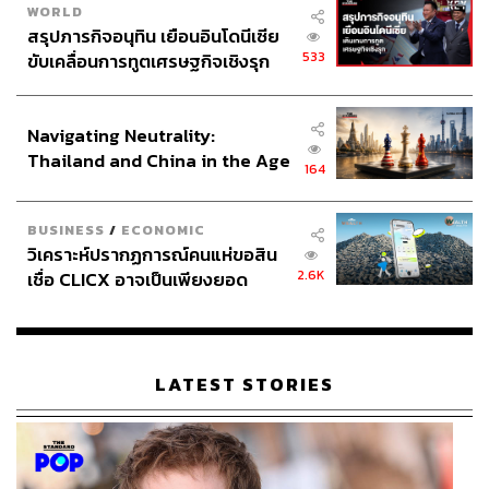
WORLD
สรุปภารกิจอนุทิน เยือนอินโดนีเซีย
View this post on Instagram
533
ขับเคลื่อนการทูตเศรษฐกิจเชิงรุก
ประกาศหุ้นส่วนยุทธศาสตร์ไทย –
อินโดนีเซีย
Navigating Neutrality:
Thailand and China in the Age
164
of a New Global Order
BUSINESS
/
ECONOMIC
วิเคราะห์ปรากฏการณ์คนแห่ขอสิน
2.6K
เชื่อ CLICX อาจเป็นเพียงยอด
ภูเขาน้ำแข็ง ของปัญหาหนี้ครัว
เรือนไทยที่ถูกซุกไว้
A post shared by THE STANDARD LIFE (@thestandard.life
LATEST STORIES