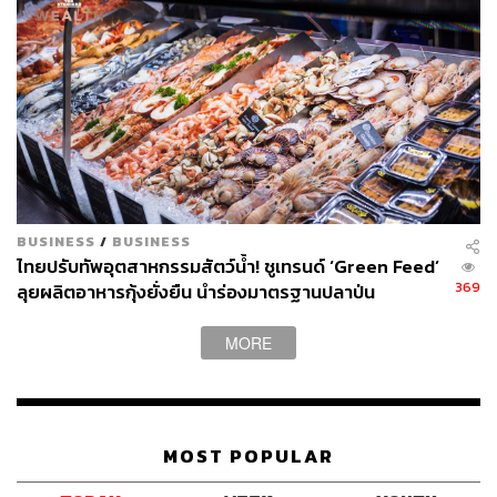
BUSINESS
/
BUSINESS
ไทยปรับทัพอุตสาหกรรมสัตว์น้ำ! ชูเทรนด์ ‘Green Feed’
369
ลุยผลิตอาหารกุ้งยั่งยืน นำร่องมาตรฐานปลาป่น
‘MarinTrust’ รายแรกของโลก ตอบโจทย์รีเทลเลอร์ยักษ์
ใหญ่ฝั่งอเมริกา-ยุโรป
MORE
MOST POPULAR