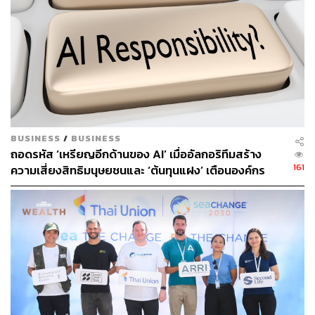
ของเราน่าอยู่ยิ่งขึ้น กับตอนแรก REVERB by Gadhouse
บทความ:
https://thestandard.co/life/reverb-by-gadhouse
BUSINESS
/
BUSINESS
ถอดรหัส ‘เหรียญอีกด้านของ AI’ เมื่ออัลกอริทึมสร้าง
161
ความเสี่ยงสิทธิมนุษยชนและ ‘ต้นทุนแฝง’ เตือนองค์กร
ระวังกับดักอคติเชิงระบบ ก่อนกระทบมูลค่าแบรนด์ระยะ
ยาว