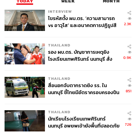
TODAY
WEEK
MONTH
INTERVIEW
ไขรหัสตั้ง ผบ.ตร. ‘ความสามารถ
2.3K
vs อาวุโส’ และอนาคตการปฏิรูปสี
กากี กับ พล.ต.อ. เอก อังสนานนท์
Eco-Curious EP.2
THAILAND
รอง ผบ.ตร. บัญชาการเหตุยิง
CAKE มอเตอร์ไซค์ไฟฟ้าหลักแสน เช่าได้ในราคาหลักร้อย
0.9K
โรงเรียนเทพศิรินทร์ นนทบุรี สั่ง
ค้นหา 2 รอบยืนยันไร้คนติดค้าง พบ
CAKE มอเตอร์ไซค์ยุคใหม่ที่เป็นมิตรกับโลกและผู้คนใน
ศพปู่-ย่าที่บ้านพักผู้ก่อเหตุ
สังคม รถสองล้อเกรดพรีเมียม ขับเคลื่อนด้วยไฟฟ้า ไม่ปล่อย
THAILAND
มลพิษทั้งกลิ่นและเสียง แถมยังทิ้ง Carbon Footprint ในการ
สื่อนอกจับตากราดยิง รร. ใน
851
นนทบุรี ชี้ไทยมีอัตราครอบครองปืน
ผลิตน้อยกว่าโทรทัศน์ 43 นิ้วเครื่องเดียวเสียอีก
สูงในระดับต้นของภูมิภาค
จุดเริ่มต้นของ CAKE คืออะไร แล้วช่วยรักษ์โลกได้อย่างไร
THAILAND
บ้าง ติดตามได้ใน Eco-Curious รายการที่จะพาไปซอกแซกดู
นักเรียนโรงเรียนเทพศิรินทร์
มุม Sustain ของแบรนด์ต่างๆ ที่จะทำให้โลกของเราน่าอยู่ยิ่ง
726
นนทบุรี อพยพเข้ายังพื้นที่ปลอดภัย
ขึ้น กับ EP.2 CAKE มอเตอร์ไซค์ไฟฟ้าหลักแสน เช่าได้ใน
ชั่วคราว หลังเหตุใช้อาวุธปืนภายใน