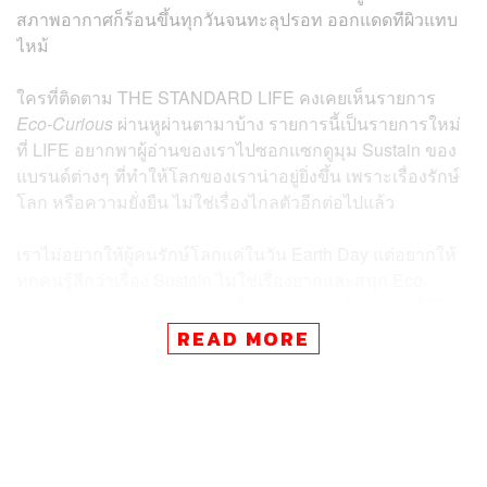
สภาพอากาศก็ร้อนขึ้นทุกวันจนทะลุปรอท ออกแดดทีผิวแทบ
ไหม้
ใครที่ติดตาม THE STANDARD LIFE คงเคยเห็นรายการ
Eco-Curious
ผ่านหูผ่านตามาบ้าง รายการนี้เป็นรายการใหม่
ที่ LIFE อยากพาผู้อ่านของเราไปซอกแซกดูมุม Sustain ของ
แบรนด์ต่างๆ ที่ทำให้โลกของเราน่าอยู่ยิ่งขึ้น เพราะเรื่องรักษ์
โลก หรือความยั่งยืน ไม่ใช่เรื่องไกลตัวอีกต่อไปแล้ว
เราไม่อยากให้ผู้คนรักษ์โลกแค่ในวัน Earth Day แต่อยากให้
ทุกคนรู้สึกว่าเรื่อง Sustain ไม่ใช่เรื่องยากและสนุก Eco-
Curious ออกอากาศทุกวันพุธที่ 1 กับ 3 ของเดือน ตอนนี้มีให้
ชมเป็นคลิปสั้นแนวตั้งแล้ว 3 ตอน รวมถึงบทความด้วย
READ MORE
สามารถตามไปดูได้ตามลิงก์ด้านล่าง
ส่วนใครมีเรื่อง Sustain ที่สนุก อยากบอกต่อหรือนำเสนอเรา
คอมเมนต์บอกได้เช่นกัน