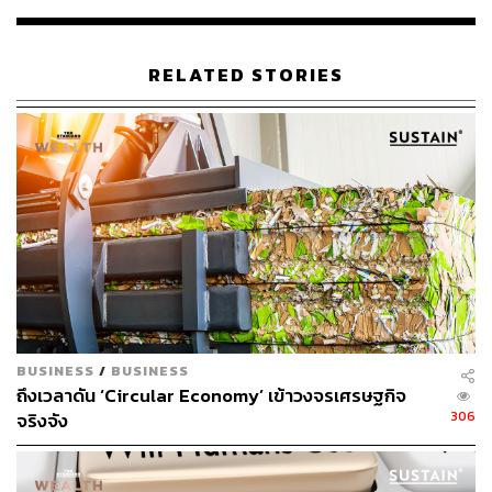
RELATED STORIES
Eco-Curious EP.1
REVERB by Gadhouse เปลี่ยนขยะเหลือใช้เป็นเครื่องเล่นไว
นิลรักษ์โลก
หลายคนอาจรู้จัก ‘REVERB by Gadhouse: Repurpose
Collective’ ผ่านงาน BKKDW2024 คอลเล็กชันเครื่องเล่น
แผ่นเสียงที่ Gadhouse พัฒนาขึ้น โดยใช้สิ่งของเหลือใช้จาก
โรงงานและผลิตผลทางการเกษตรมา Upcycle ให้กลายเป็น
โปรดักต์ใหม่ที่ทั้งรักษ์โลก ใช้งานได้จริง และยังช่วยให้
คุณภาพเสียงจากเครื่องเล่นดีกว่าเดิมด้วย
BUSINESS
/
BUSINESS
ถึงเวลาดัน ‘Circular Economy’ เข้าวงจรเศรษฐกิจ
306
จริงจัง
จุดเริ่มต้นของ REVERB คืออะไร แล้วช่วยรักษ์โลกอย่างไร
ได้บ้าง ตามไปหาคำตอบกันได้ใน Eco-Curious รายการที่จะ
พาไปซอกแซกดูมุม Sustain ของแบรนด์ต่างๆ ที่จะทำให้โลก