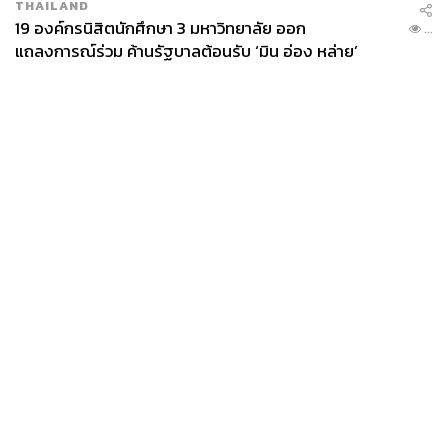
THAILAND
19 องค์กรนิสิตนักศึกษา 3 มหาวิทยาลัย ออก
...
แถลงการณ์ร่วม ค้านรัฐบาลต้อนรับ ‘มิน อ่อง หล่าย’
View this post on Instagram
News
Wealth
Pop
Podcast
Video
Now
Opinion
Careers
Events
Privacy
About
Contact
Policy
FOR
ADVERTISING
MEMBERSHIP
A post shared by THE STANDARD LIFE (@thestandard.life