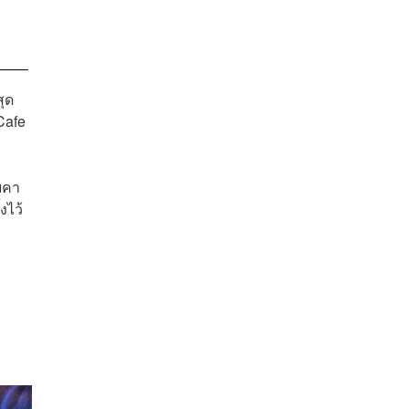
ุด
Cafe
บคา
งไว้