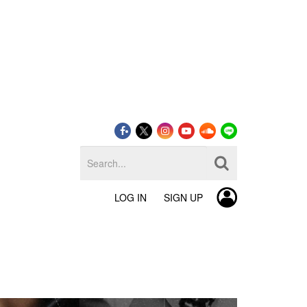
LOG IN
SIGN UP