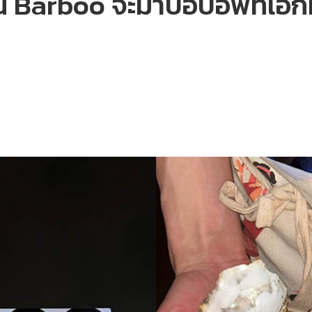
Barboo จะมาป๊อปอัพที่เอกมัย