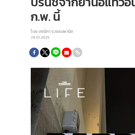
บรันช์จากย่านอิแทวอน 
ก.พ. นี้
โดย
เกณิกา รวยธนพานิช
29.01.2025