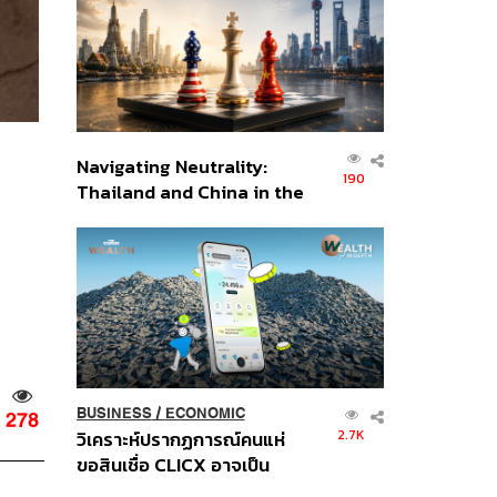
อินโดนีเซีย
Navigating Neutrality:
190
Thailand and China in the
Age of a New Global
Order
BUSINESS
/
ECONOMIC
278
2.7K
วิเคราะห์ปรากฏการณ์คนแห่
ขอสินเชื่อ CLICX อาจเป็น
เพียงยอดภูเขาน้ำแข็ง ของ