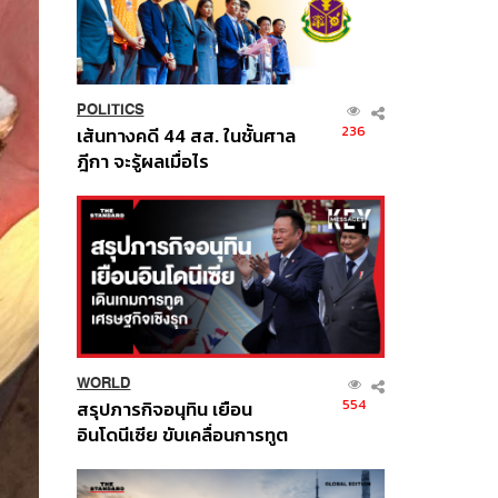
POLITICS
236
เส้นทางคดี 44 สส. ในชั้นศาล
ฎีกา จะรู้ผลเมื่อไร
WORLD
554
สรุปภารกิจอนุทิน เยือน
อินโดนีเซีย ขับเคลื่อนการทูต
เศรษฐกิจเชิงรุก ประกาศหุ้น
ส่วนยุทธศาสตร์ไทย –