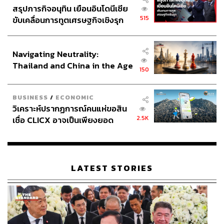
สรุปภารกิจอนุทิน เยือนอินโดนีเซีย
515
ขับเคลื่อนการทูตเศรษฐกิจเชิงรุก
ประกาศหุ้นส่วนยุทธศาสตร์ไทย –
อินโดนีเซีย
Navigating Neutrality:
Thailand and China in the Age
150
of a New Global Order
วันว่างถ้าคิดไม่ออกว่าจะทำอะไรเขามักจะขับรถไปเดินเล่น
BUSINESS
/
ECONOMIC
ตามห้างแถวบ้าน เดินดูผู้คน ช้อปปิ้งเสื้อผ้าที่ชอบ แค่นี้ก็รู้สึก
วิเคราะห์ปรากฏการณ์คนแห่ขอสิน
ว่าได้ใช้เวลาให้คุ้มค่าแล้ว
“ถ้าไม่ซื้อเสื้อผ้าก็ชอบนั่งดูผู้คน
2.5K
เชื่อ CLICX อาจเป็นเพียงยอด
เดินไปเดินมาครับ ชอบมองชอบดูคนแต่งตัวมาก ทั้งผู้ชาย
ภูเขาน้ำแข็ง ของปัญหาหนี้ครัว
แล้วก็ผู้หญิงเลย ชอบดูว่าเขาใส่อะไรบ้าง ทำไมถึงเก๋ ทำไมถึง
เรือนไทยที่ถูกซุกไว้
แมตช์เสื้อผ้าเก่ง ไอเท็มชิ้นไหนกำลังมา เนื้อผ้าเป็นยังไง ตอน
นี้เทรนด์ไหนฮิต อะไรพวกนี้ เพลินดีครับ”
แล้วก็ยังได้อัพเดท
LATEST STORIES
แฟชั่นไปในตัวด้วย นอกจากนี้เขายังชอบช้อปปิ้งเป็นชีวิต
จิตใจ รักแฟชั่นและชอบแต่งตัว ถ้าเป็นเสื้อผ้าใหม่มือหนึ่งก็มัก
จะช้อปออนไลน์ หรือไม่ก็ไปซื้อตาม Shop ในห้าง แต่ถ้าเป็น
เสื้อผ้าวินเทจมือสองก็มักจะไปตามร้านประจำ “
ชอบใส่เสื้อผ้า
แนววินเทจมือสองครับ เพราะรู้สึกว่ามันมีคาแรกเตอร์ดี ไม่