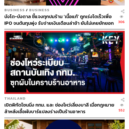
30 ปีแล้ว ถึงเมนูจะดูเบสิกเรียบง่ายแต่ความใส่ใจเลือกสรร
วัตถุดิบตลอดจนปรุงอย่างพิถีพิถันตามสูตรเฉพาะตัวก็ทำให้
BUSINESS
/
BUSINESS
ต้มเลือดหมูตำรับนี้อร่อยสมคำเล่าลือ เมนูขวัญใจลูกค้าทุก
บังโต-บังตาล ชี้แจงทุกปมร้าน ‘เนื้อแท้’ ถูกเร่งโตเร็วเพื่อ
306
IPO จนต้นทุนพุ่ง รับจ่ายเงินเดือนล่าช้า ยันไม่เคยยักยอก
คนเสมอก็คือ
เกาเหลาเลือดหมูใส่สาหร่าย
เมนูธรรมดาที่เพิ่ม
เงินประกันสังคม
ความพิเศษลงไปอีกหน่อย ซุปใสร้อนแต่รสเข้มข้นกลมกล่อม
ราดลงบนวัตถุดิบครบเครื่อง เวลากินกับข้าวสวยร้อน ๆ แล้ว
ฟินเฟ่อร์สุด ๆ
“ผมไปตอนแรกก็สั่งต้มเลือดหมูแบบออริจินอล
ของเขาก่อนเลย แต่รู้สึกว่ามันยังไม่ใช่อ่ะ คือจริง ๆ เราไม่
ชอบกินหมูกรอบ ไม่ชอบกินหมูชิ้น ไม่ชอบกินหมูเด้ง อะไร
พวกนี้ แต่จะชอบกินเซี่ยงจี๊กับหมูสับบะช่อแล้วก็เลือดมาก แค่
นั้นเลย หลังจากนั้นก็เลยสั่งแบบที่ชอบมาตลอด”
ของดีทีเด็ดที่
หลายคนออกปากชมก็คือ
เครื่องในลวด
สะอาดและไม่คาว
นุ่มหนึบชิ้นใหญ่เต็มคำ ทว่าอีกความอร่อยเด็ดห้ามพลาดที่
ทุกคนบอกปากต่อปากก็คือ
หมูกรอบ
สูตรทอดน้ำมันร้อนจัด
เนื้อกรอบนุ่มชุ่มฉ่ำ ชิ้นใหญ่เต็มคำ ไม่หืนอมน้ำมัน
THAILAND
เปิดพิกัดโซนนิ่ง กทม. และ ช่องโหว่เลี่ยงบาลี เมื่อกฎหมาย
552
ล้าหลังเอื้อผับบาร์แปลงร่างเป็นร้านอาหาร