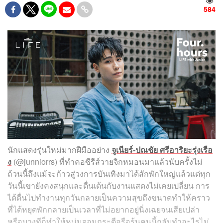
584
นักแสดงรุ่นใหม่มากฝีมืออย่าง
จูเนียร์-ปณชัย ศรีอาริยะรุ่งเรือ
ง
(@junniorrs) ที่ทำคอซีรีส์วายจิกหมอนมาแล้วนับครั้งไม่
ถ้วนนี้ถึงแม้จะก้าวสู่วงการบันเทิงมาได้สักพักใหญ่แล้วแต่ทุก
วันนี้เขายังคงสนุกและตื่นเต้นกับงานแสดงไม่เคยเปลี่ยน การ
ได้ตื่นไปทำงานทุกวันกลายเป็นความสุขถึงขนาดทำให้คราว
ที่ได้หยุดพักกลายเป็นเวลาที่ไม่อยากอยู่นิ่งเฉยจนเสียเปล่า
หรือบางทีก็ทำให้หนุ่มจอมกระตือรือร้นคนนี้กลับทำอะไรไม่