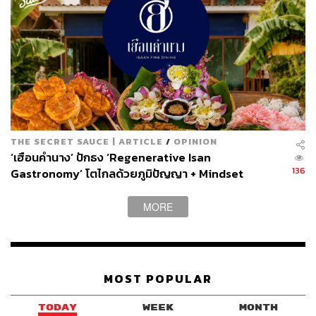
THE SECRET SAUCE | ARTICLE
/
OPINION
‘เฮือนคำนาง’ ปักธง ‘Regenerative Isan
นอกจากนี้อีกหนึ่งสิ่งที่เขาหลงใหลก็คือบรรยากาศเก่า ๆ แบ
136
Gastronomy’ โตไกลด้วยภูมิปัญญา + Mindset
บนอสตัลเจีย (Nostalgia) ทำให้หวนคิดถึงวันวาน ยิ่งมองไป
เห็นบรรดารูปถ่ายทั้งเก่าและใหม่แปะเรียงรายอยู่บนกำแพง
MORE
ซึ่งเจ้าของร้านชอบถ่ายกับคนดังที่แวะเวียนมาชิมก็ยิ่งรู้สึกว่า
อัตลักษณ์แบบไทย ๆ นี้มัน (โคตร) มีมนต์เสน่ห์จัง … ดังแค่
ไหนไม่ต้องพูด! ดูบนกำแพงเอา … ตอนนี้เราไม่ได้หมายถึง
กิตติศัพท์ของร้าน แต่เรากำลังแซวจูเนียร์กลับ
“มี 2 รูปเลยนะ
MOST POPULAR
(ฮา) เอาจริง ๆ เค้าน่าจะอยากถ่ายเต (ตะวัน วิหครัตน์) มากก
ว่ามั้ง เพราะตอนนั้นผมมากินกับเต แล้วก็ยังไม่ดังเลยด้วย”
TODAY
WEEK
MONTH