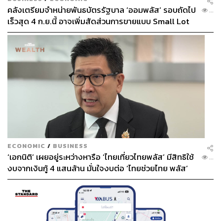
แห่งนี้เต็มไปด้วยของดีไอเท็มเด็ดมากมายที่ทุกชิ้นล้วนคัดสรร
คลังเตรียมจำหน่ายพันธบัตรรัฐบาล ‘ออมพลัส’ รอบถัดไป
...
มาอย่างดีทั้งในด้านคุณภาพและความมีสไตล์ ถึงแม้ร้านจะ
เร็วสุด 4 ก.ย.นี้ อาจเพิ่มสัดส่วนการขายแบบ Small Lot
อยู่แบบสแตนด์อโลนในโซนที่ไม่ใช่ย่านช้อปปิ้งหรือแหล่ง
First มากขึ้น
แฟชั่น แต่แบรนด์นั้นติดตลาดในหมู่คนชอบ Selective
Vintage Shop เลยเชียวล่ะ
“จริง ๆ ผมรู้จักร้านนี้มานานมาก
แล้ว ดูในไอจีบ่อยมาก รู้ว่าเขาอยู่ในละแวกที่เราอยู่นี่แหละ
แต่ก็ไม่เคยมีโอกาสได้แวะไปสักที จนวันนึงเขาไปเปิดบูธใน
งานวินเทจงานหนึ่งแล้วเราเดินไปเจอ ได้เห็นเสื้อผ้าจริง ๆ ก็
เลยชอบมาก แล้วพอดีวันนั้นบังเอิญไปเจอกับบุ๊ค (กษิดิ์เดช
ปลูกผล) ด้วย เราเป็นคนชอบเสื้อผ้าวินเทจเหมือนกัน แล้วช่วง
นั้นบุ๊คมันเครียดกับงาน ก็เลยแบบว่า โอเค! เดี๋ยวจะพาเพื่อน
ไปใช้เงินแก้เครียด (ฮา) เลยได้นัดกันไปช้อปที่ร้านซะเลย”
นั่น
ECONOMIC
/
BUSINESS
เป็นจุดเริ่มต้นของการค้นพบแหล่งสมบัติของจูเนียร์
‘เอกนิติ’ เผยอยู่ระหว่างหารือ ‘ไทยเที่ยวไทยพลัส’ มีสิทธิใช้
...
งบจากเงินกู้ 4 แสนล้าน มั่นใจงบต่อ ‘ไทยช่วยไทย พลัส’
เฟส 2 มีเพียงพอ