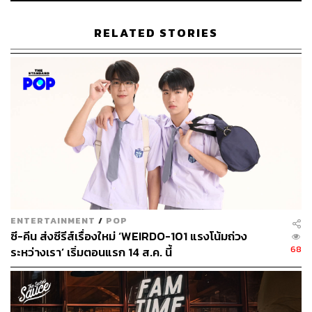
RELATED STORIES
ด้วยความที่ใช้ชีวิตแถวนี้ตั้งแต่สมัยเรียนอยู่ จุฬาฯ จูเนียร์เดิน
ผ่านร้านนี้ประจำแต่ไม่เคยแวะเข้าไปกินสักที จนกระทั่ง…
“ความอินต้มเลือดหมูมันเกิดจากตอนที่เคยได้ดูคลิปของพี่มา
ENTERTAINMENT
/
POP
ซี-คีน ส่งซีรีส์เรื่องใหม่ ‘WEIRDO-101 แรงโน้มถ่วง
วิน ฟินเฟ่อร์ (MAWIN FINFERRR) ครับ เขากินได้อร่อยมา
68
ระหว่างเรา’ เริ่มตอนแรก 14 ส.ค. นี้
กกกก แล้วพอเห็นเขาปรุงน้ำจิ้มอ่ะ มันดูแซบมาก คือผมเป็น
คนติดน้ำจิ้มไงครับ ชอบปรุงน้ำจิ้มเป็นสูตรของตัวเอง มันจะมี
รสที่เราชอบ ทำให้กินอะไรก็อร่อย ตอนเห็นเขาเอาเซี่ยงจี๊ไป
จิ้มน้ำจิ้มแล้วมากินกับข้าวร้อน ๆ นะ เห้ย! มันใช่อ่ะ อยากลอง