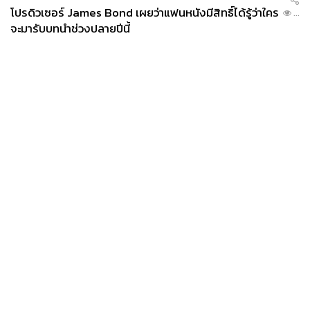
สภาพน่าจะใช้งานมาสมบุกสมบันพอสมควร ไม่รู้เหมือนกัน
โปรดิวเซอร์ James Bond เผยว่าแฟนหนังมีสิทธิ์ได้รู้ว่าใคร
...
จะมารับบทนำช่วงปลายปีนี้
ว่าเปลี่ยนมากี่มือแล้ว แต่ก็รักมากเลยตัวนี้”
ไม่ใช่แค่สไตล์แต่
มาพร้อมเรื่องราว นี่สินะเสน่ห์วินเทจ
Open:
อ.-อา. 12.00-19.00 (หยุดวันจันทร์)
Address:
ชั้น 12 อาคารตั้งฮั่วปัก (Tang Hua Pak Bldg.),
ถ.พระราม 4, บางรัก, กรุงเทพฯ
Map:
https://maps.app.goo.gl/5QodrgiYiVVvWPJz8
News
Wealth
Pop
Podcast
Video
Now
Room.65 (ประดิพัทธ์-สะพานควาย)
Opinion
Careers
Events
Privacy
About
Contact
Policy
FOR
ADVERTISING
MEMBERSHIP