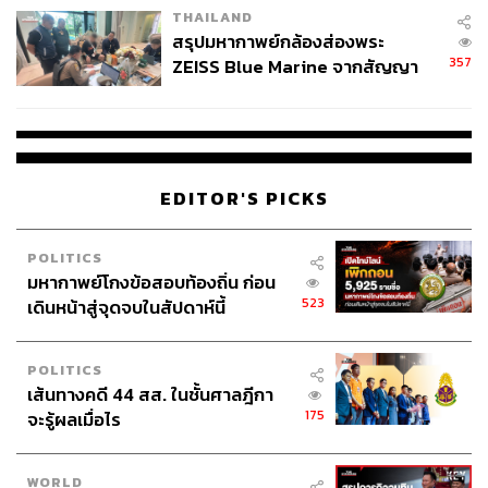
มาก ๆ บ่อยจนที่ร้านจำได้ แค่ผมเดินเข้าไปนั่งเฉย ๆ ไม่ต้องสั่ง
THAILAND
อะไร เขาก็จะเอาชุดเดิมมาเสิร์ฟให้ทุกครั้ง”
ไม่ง่ายเลยที่เรา
สรุปมหากาพย์กล้องส่องพระ
จะค้นพบรสถูกปากร้านรู้ใจ และไม่ยากเลยที่เราจะตามรอย
357
ZEISS Blue Marine จากสัญญา
ไปอร่อยกันบ้าง
ผลิต 8.3 ล้าน สู่ข้อพิพาท ‘มา
เวลล์ฯ’ ฟ้อง ‘โทน บางแค’ ผิดนัด
Open:
จ.-ศ. 06.00-13.00 / ส.-อา. 06.00-11.00
จ่ายหนี้-แอบระบุแบรนด์
Address:
252 ซ.จุฬาฯ 50, ถ.พระราม 4, ปทุมวัน, กรุงเทพฯ
Map:
https://maps.app.goo.gl/Bm45RZ4s3g1fwrLNA
EDITOR'S PICKS
POLITICS
heirloom Bangkok (หัวลำโพง)
มหากาพย์โกงข้อสอบท้องถิ่น ก่อน
523
เดินหน้าสู่จุดจบในสัปดาห์นี้
POLITICS
เส้นทางคดี 44 สส. ในชั้นศาลฎีกา
175
จะรู้ผลเมื่อไร
WORLD