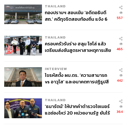
ประโยคถ่อมตนปนหน้าอมยิ้มทำให้เรารู้ว่าเขาภูมิใจกับร้าน
THAILAND
นี้มากแค่ไหน
กองปราบฯ สอบเข้ม ‘อดีตอธิบดี
557
สถ.’ คดีทุจริตสอบท้องถิ่น แจ้ง 6
ข้อหาหนัก จ่อชง ป.ป.ช. 12 ส.ค. นี้
THAILAND
ครอบครัวรับร่าง ฮลุน โซโล่ แล้ว
465
เตรียมส่งชันสูตรหาสาเหตุการเสีย
ชีวิต
INTERVIEW
ไขรหัสตั้ง ผบ.ตร. ‘ความสามารถ
442
vs อาวุโส’ และอนาคตการปฏิรูปสี
กากี กับ พล.ต.อ. เอก อังสนานนท์
THAILAND
‘ธนารัตน์’ ให้ปากคำตำรวจไซเบอร์
ถึงแม้จะเป็นคนขี้เบื่อ แต่บางครั้งความซ้ำซากจำเจก็กลาย
364
แฉช่องโหว่ 20 หน่วยงานรัฐ ยันไร้
เป็นสิ่งที่ชอบได้ จูเนียร์บอกเราว่าไปร้านนี้กี่ทีกี่ทีก็กินแต่เมนู
นัยทางการเมือง
เดิมทุกครั้ง แล้วมันก็อร่อยไม่เคยเปลี่ยน
“ไปกินแบบนี้บ่อย