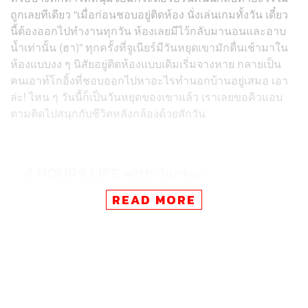
ถูกเลยทีเดียว “เมื่อก่อนชอบอยู่ติดห้อง นั่งเล่นเกมทั้งวัน เดี๋ยว
นี้ต้องออกไปทำงานทุกวัน ห้องเลยมีไว้กลับมานอนและอาบ
น้ำเท่านั้น (ฮา)” ทุกครั้งที่จูเนียร์มีวันหยุดเขามักตื่นเช้ามาใน
ห้องแบบงง ๆ นิสัยอยู่ติดห้องแบบเดิมเริ่มจางหาย กลายเป็น
คนเอาท์โกอิ้งที่ชอบออกไปหาอะไรทำนอกบ้านอยู่เสมอ เอา
ล่ะ! ไหน ๆ วันนี้ก็เป็นวันหยุดของเขาแล้ว เราเลยขอคิวแอบ
ตามติดไปสนุกกับชีวิตหลังกล้องด้วยสักวัน
4 HOURS LIFE with Junior
READ MORE
เจ้ยุ ต้มเลือดหมู จุฬาฯ 50 (สามย่าน)
heirloom Bangkok (หัวลำโพง)
Room.65 (ประดิพัทธ์-สะพานควาย)
No Drama Burger (สีลม-สาทร)