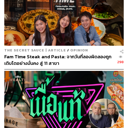
กินบ้างเลย”
หลังจากดูคลิปนั้นจบเขาก็รีบเสิร์ชทันทีว่าละแวก
บ้านมีร้านต้มเลือดหมูที่ไหนบ้าง แล้วโชคชะตาก็พามาเจอ
ร้านเจ้ยุ ของดีใกล้ตัวที่ไม่เคยรู้มาก่อน จากร้านที่เคยเดินผ่าน
ก็กลายมาเป็นร้านโปรดที่ต้องหยุดแวะเสมอ
THE SECRET SAUCE | ARTICLE
/
OPINION
Fam Time Steak and Pasta: จากวันที่ลองผิดลองถูก
298
เติบโตอย่างมั่นคง สู่ 11 สาขา
ร้านห้องแถวเก่าแก่แห่งสามย่านนี้เปิดขายมานานมากกว่า