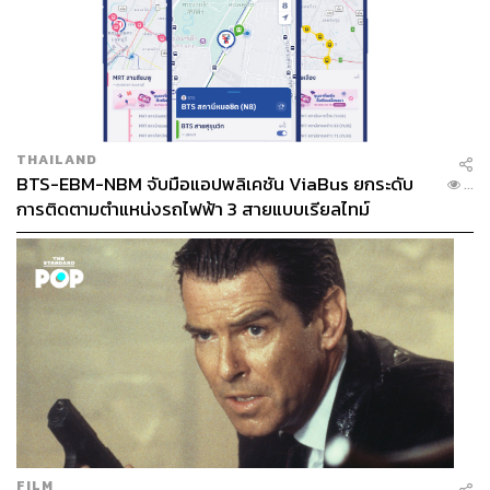
THAILAND
BTS-EBM-NBM จับมือแอปพลิเคชัน ViaBus ยกระดับ
...
การติดตามตำแหน่งรถไฟฟ้า 3 สายแบบเรียลไทม์
แทนที่จะชวนเพื่อนไปใช้เงินแก้เครียด สุดท้ายแล้วคนที่ได้ใช้
เงินกลับกลายเป็นตัวจูเนียร์เสียเอง (ฮา) ไอเท็มโปรดที่เขาสอย
มาได้ก็คือ
French Work Jacket
(หรือ Chore Jacket) แจ็ค
เก็ตสไตล์เวิร์กแวร์เรียบเท่สุดคลาสสิกในตำนานที่มีพื้นฐาน
มาจากเครื่องแบบของแรงงานฝรั่งเศสในยุคอดีต รูปทรงจะ
ใกล้เคียงกับเสื้อเชิ้ตตัวนอก (Overshirt) แต่จะต่างตรงที่เนื้อผ้า
หนาและทนทาน มาพร้อมกระเป๋าเสื้อเอนกประสงค์สามช่อง
อันเป็นเอกลักษณ์ อีกดีเทลที่ทำให้โดนใจก็คือการเลือกใช้ผ้า
โมลสกิน (Moleskine) ที่ดูคลายหนังกลับแต่อ่อนนุ่มกว่า
ทำให้อยู่ทรง ยับและขาดยาก แต่ยังสวมใส่สบาย
“ผมว่ามัน
อายุมากกว่าผมอีกนะ น่าจะประมาณยุค 70s ได้มั้ง จาก
FILM