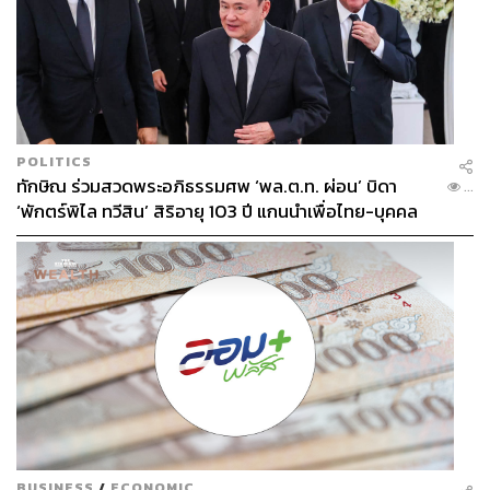
ค่อยเหมือนใคร แล้วบางชิ้นก็มีแค่ชิ้นเดียวในโลกด้วย”
รวม
ถึงชุดที่เลือกใส่ในวันนี้ล้วนเป็นไอเท็มโปรดจากร้านโปรดทั้ง
สิ้น
POLITICS
ทักษิณ ร่วมสวดพระอภิธรรมศพ ‘พล.ต.ท. ผ่อน’ บิดา
...
‘พักตร์พิไล ทวีสิน’ สิริอายุ 103 ปี แกนนำเพื่อไทย-บุคคล
หลากวงการร่วมอาลัย
heirloom นั้นแปลตรงตัวว่า ‘มรดกตกทอด’ มันสะท้อนตัวตน
ของร้านและคุณค่าของเสื้อผ้าได้เป็นอย่างดี สวรรค์นักช้อป
BUSINESS
/
ECONOMIC