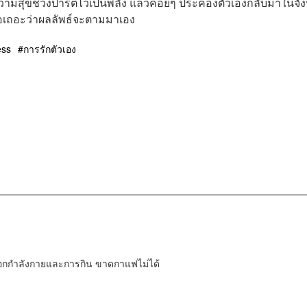
ความสุขช่วงปาร์ตี้ไว้เป็นพลัง แล้วค่อยๆ ประคองตัวเองกลับมาในจั
่อเถอะว่าผลลัพธ์จะตามมาเอง
ess
การรักตัวเอง
ออกกำลังกายและการกิน ขาดกาแฟไม่ได้