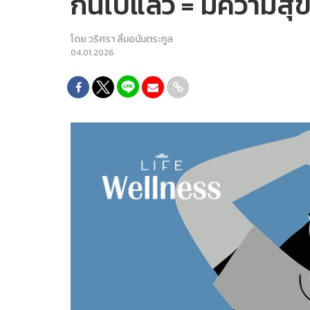
กินไปแล้ว = มีความสุ
โดย
วริศรา ลิ้มอนันตระกูล
04.01.2026