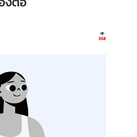
เองต่อ
358