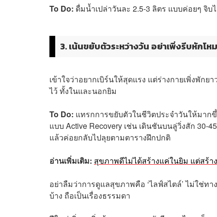
To Do:
ดื่มน้ำเปล่าวันละ 2.5-3 ลิตร แบบค่อยๆ จิบ
3. เน้นขยับตัวระหว่างวัน อย่าเพิ่งรีบหักโห
เข้าใจว่าอยากเบิร์นให้สุดแรง แต่ร่างกายเพิ่งพักยา
ไว้ ทั้งในและนอกยิม
To Do:
แทรกการขยับตัวในชีวิตประจำวันให้มากขึ้น
แบบ Active Recovery เช่น เดินชันบนลู่วิ่งสัก 30-4
แล้วค่อยกลับไปลุยตามตารางฝึกปกติ
อ่านเพิ่มเติม:
สุขภาพดีไม่ได้สร้างแค่ในยิม แต่สร้า
อย่าลืมว่าการดูแลสุขภาพคือ ‘ไลฟ์สไตล์’ ไม่ใช่ทางล
บ้าง ถือเป็นเรื่องธรรมดา