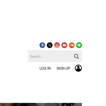
LOG IN
SIGN UP