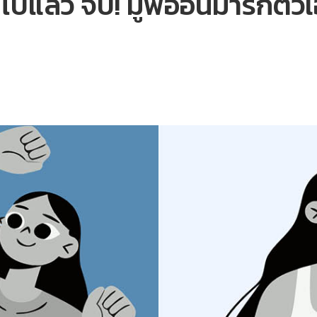
ขไปแล้ว จบ! มูฟออนมารักตัว