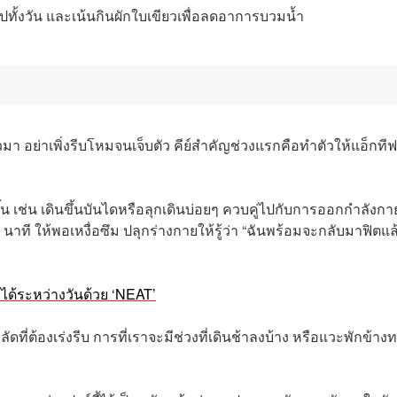
ไปทั้งวัน และเน้นกินผักใบเขียวเพื่อลดอาการบวมน้ำ
ม
วมา อย่าเพิ่งรีบโหมจนเจ็บตัว คีย์สำคัญช่วงแรกคือทำตัวให้แอ็กทีฟ
 เช่น เดินขึ้นบันไดหรือลุกเดินบ่อยๆ ควบคู่ไปกับการออกกำลังกา
5 นาที ให้พอเหงื่อซึม ปลุกร่างกายให้รู้ว่า “ฉันพร้อมจะกลับมาฟิตแล
งได้ระหว่างวันด้วย ‘NEAT’
ัดที่ต้องเร่งรีบ การที่เราจะมีช่วงที่เดินช้าลงบ้าง หรือแวะพักข้าง