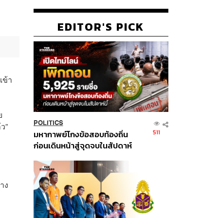
EDITOR'S PICK
เข้า
ย
POLITICS
้ว”
511
มหากาพย์โกงข้อสอบท้องถิ่น
ก่อนเดินหน้าสู่จุดจบในสัปดาห์
นี้
ทาง