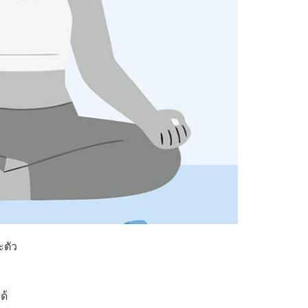
ะตัว
ด้