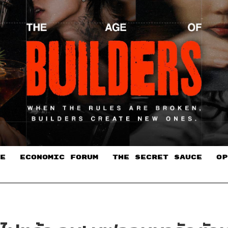
E
ECONOMIC FORUM
THE SECRET SAUCE​
OP