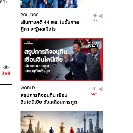
งหวะ
POLITICS
155
เส้นทางคดี 44 สส. ในชั้นศาล
ฎีกา จะรู้ผลเมื่อไร
358
WORLD
506
สรุปภารกิจอนุทิน เยือน
อินโดนีเซีย ขับเคลื่อนการทูต
เศรษฐกิจเชิงรุก ประกาศหุ้น
ส่วนยุทธศาสตร์ไทย –
อินโดนีเซีย