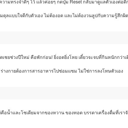
 เก็บความทรงจำดีๆ ไว้ แล้วค่อยๆ กดปุ่ม Reset กลับมาดูแลตัวเองต่อดี
ู่สมดุลแบบใจดีกับตัวเอง ไม่ต้องอด และไม่ต้องวนลูปกับความรู้สึกผิ
ดเชยช่วงปีใหม่ คือพักก่อน! ยิ่งอดยิ่งโหย เดี๋ยวจะจบที่กินหนักกว่าเ
ิ่ม ร่างกายต้องการสารอาหารไปซ่อมแซม ไม่ใช่การลงโทษตัวเอง
น แต่คือน้ำและโซเดียมจากของหวาน ของทอด บรรดาเครื่องดื่มที่เราจ