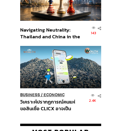
Navigating Neutrality:
143
Thailand and China in the
Age of a New Global
Order
BUSINESS
/
ECONOMIC
2.4K
วิเคราะห์ปรากฏการณ์คนแห่
ขอสินเชื่อ CLICX อาจเป็น
เพียงยอดภูเขาน้ำแข็ง ของ
ปัญหาหนี้ครัวเรือนไทยที่ถูกซุก
ไว้