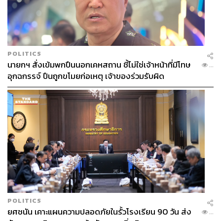
เบอร์โทรติดต่อ:
088 292 6941
6. SECRET GARDEN
POLITICS
นายกฯ สั่งเข้มพกปืนนอกเคหสถาน ชี้ไม่ใช่เจ้าหน้าที่มีโทษ
...
อุกฉกรรจ์ ปืนถูกขโมยก่อเหตุ เจ้าของร่วมรับผิด
POLITICS
ยศชนัน เคาะแผนความปลอดภัยในรั้วโรงเรียน 90 วัน ส่ง
...