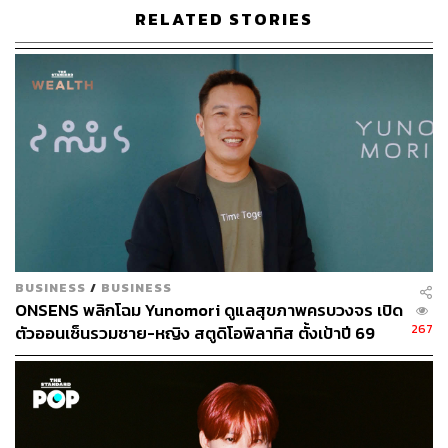
RELATED STORIES
BUSINESS
/
BUSINESS
ONSENS พลิกโฉม Yunomori ดูแลสุขภาพครบวงจร เปิด
267
ตัวออนเซ็นรวมชาย-หญิง สตูดิโอพิลาทิส ตั้งเป้าปี 69
รายได้-กำไรโต 10-15%
ให้บริการแพ็กเกจ Be Cool Ice Bath ที่ผสานการบำบัดด้วย
ความร้อนและความเย็น โดยโปรแกรม 60 นาที ประกอบด้วย