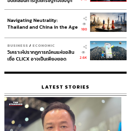
ขับเคลื่อนการทูตเศรษฐกิจเชิงรุก
ประกาศหุ้นส่วนยุทธศาสตร์ไทย –
อินโดนีเซีย
Navigating Neutrality:
Thailand and China in the Age
180
of a New Global Order
BUSINESS
/
ECONOMIC
วิเคราะห์ปรากฏการณ์คนแห่ขอสิน
2.6K
เชื่อ CLICX อาจเป็นเพียงยอด
ภูเขาน้ำแข็ง ของปัญหาหนี้ครัว
ศูนย์ฟิตเนสครบวงจรที่มีโซนฟื้นฟูและอ่างน้ำเย็น ราคาแพ็ก
เรือนไทยที่ถูกซุกไว้
เกจ Ice Bath (1 Day Pass) อยู่ที่ 700 บาทต่อเซสชัน 60 นาที
เปิดช่วงเย็นถึงดึก เหมาะสำหรับคนทำงานสายโต้รุ่งหรือผู้ที่มี
LATEST STORIES
กิจกรรมกลางวันแล้วต้องการแช่น้ำเย็นตอนค่ำ
Location:
เอกมัย ซอย 6
ราคา:
Ice Bath (1 Day Pass) อยู่ที่ 700 บาทต่อเซสชัน 60
นาที
เวลาทำการ:
วันจันทร์-ศุกร์ 7.00-21.00 น. วันเสาร์-อาทิตย์
8.00-17.00 น.