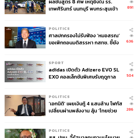
ผลชันสูตร 8 ศพ เหตุยิงใน รร.
891
เทพศิรินทร์ นนทบุรี พบกระสุนเข้า
จุดสำคัญ ‘ศีรษะ-หน้าอก’ ครูถูกยิง
4 นัด จากระยะไกล
POLITICS
ศาลปกครองไม่รับฟ้อง ‘หมอสรณ’
636
ขอเพิกถอนมติสรรหา กสทช. ชี้ยัง
ไม่ใช่ผู้เดือดร้อนเสียหาย
SPORT
adidas เปิดตัว Adizero EVO SL
504
EXO คอลเล็กชันพิเศษรับฤดูกาล
College Football
เหมาะสำหรับนักกีฬาและผู้ที่ต้องการลงแช่ระยะสั้น มีอ่างให้
POLITICS
เลือกอุณหภูมิ 2 °C, 5 °C หรือ 10 °C และแบ่งเป็นครึ่งตัวหรือ
‘เอกนิติ’ เผยเงินกู้ 4 แสนล้าน โฟกัส
เต็มตัว แต่ละเซสชันใช้เวลา 15 นาที มีทั้งราคาสำหรับผู้เริ่ม
286
เปลี่ยนผ่านพลังงาน ลุ้น ‘ไทยช่วย
ต้นเบาๆ และราคาแบบเป็นแพ็กเกจหลายระดับรวมทั้งแบบคู่
ไทยพลัส’ เฟส 2 รอประเมินความ
กับ Infrared Sauna ด้วย
เหมาะสม
POLITICS
Location:
ซอยสุขุมวิท 32
สส. ปชน. จี้รัฐบาลทบทวนนโยบาย