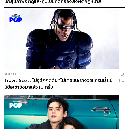
นักสุขภาพจิตดูแล-คุมเข้มคัดกรองสิ่งผิดกฎหมาย
พื้นที่สวนเล็กๆ ใจกลางเมืองสุขุมวิทที่รวบรวมอ่างน้ำเย็นและ
ซาวน่าไว้ในพื้นที่สีเขียวอันร่มรื่น มีโซนนั่งเล่นและคาเฟ่ใน
ตัว ชูจุดเด่นบรรยากาศผ่อนคลาย เสมือนพักผ่อนนอกเมือง
หลบหลีกความวุ่นวายเพื่อฮีลกายและใจได้ดีทีเดียว
MUSIC
Location:
ซอยอรรถกวี 1 สุขุมวิท 26
Travis Scott ไม่รู้สึกกดดันที่ไม่เคยชนะรางวัลแกรมมี่ แม้
...
ราคา:
ครั้งเดียว 420 บาท, ราคาแพ็กเกจ 5 ครั้ง1,850 บาท
มีชื่อเข้าชิงมาแล้ว 10 ครั้ง
และแพ็กเกจ 10 ครั้ง 3,200 บาท
เวลาทำการ:
10.00-20.00 น. วันจันทร์-อาทิตย์
เบอร์โทรติดต่อ:
0 2286 2464
7. DIP GARDEN ONSEN & ICE BATH