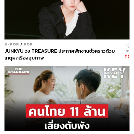
การฝึก Breathwork เพื่อเตรียมความพร้อมของร่างกายและ
จิตใจ, การแช่ Ice Bath และปิดท้ายด้วยการใช้บริการ Sauna
เหมาะสำหรับผู้ที่ต้องการฟื้นฟูกล้ามเนื้ออย่างรวดเร็ว, เพิ่ม
การไหลเวียนเลือด และจัดการกับความเครียดในบรรยากาศ
หรูหราของโรงแรมสปาระดับพรีเมียม
Location:
The Standard, Hua Hin (หัวหิน)
K-POP
/
POP
JUNKYU วง TREASURE ประกาศพักงานชั่วคราวด้วย
ราคา:
1,000 บาท+ ต่อ 60 นาที
112
เหตุผลเรื่องสุขภาพ
เวลาทำการ:
ควรตรวจสอบกับสปาโดยตรง
เบอร์โทรติดต่อ:
032 535 999
3. RECHILL WELLNESS LOUNGE