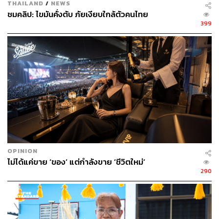
THAILAND
/
NEWS
ชมคลิป: ไขมันคั่งตับ ภัยเงียบใกล้ตัวคนไทย
399
OPINION
ไม่ได้แค่ขาย ‘ของ’ แต่กำลังขาย ‘ชีวิตใหม่’
290
สตูดิโอแนวฟิวชันขนาดใหญ่ที่เน้น Thermal Zone มีครบทั้ง
อ่างน้ำเย็น ซาวน่า อบไอน้ำ อ่างน้ำร้อน และ Cold Plunge
ในรอบเดียว ทุกเซสชันใช้เวลาประมาณ 90 นาที และมีคาเฟ่
เครื่องดื่มสุขภาพให้บริการ ราคาหนึ่งครั้ง 620 บาท ส่วนแพ็ก