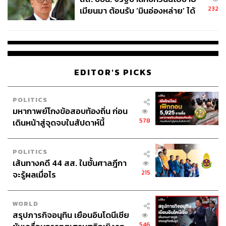
ราคา:
เริ่มต้นที่ 250 บาท (ครึ่งตัว) และ 400 บาท (เต็มตัว)
232
เมียนมา ต้อนรับ ‘มินอ่องหล่าย’ ได้
พร้อมแพ็กเกจหลายระดับ
แค่สัญญาว่างเปล่า
เวลาทำการ:
วันจันทร์-อาทิตย์ เวลา 08.30-21.00 น.
เบอร์โทรติดต่อ:
095 649 8845
EDITOR'S PICKS
5. WOLF WELLNESS & TRAINING
POLITICS
มหากาพย์โกงข้อสอบท้องถิ่น ก่อน
578
เดินหน้าสู่จุดจบในสัปดาห์นี้
POLITICS
เส้นทางคดี 44 สส. ในชั้นศาลฎีกา
215
จะรู้ผลเมื่อไร
WORLD
สรุปภารกิจอนุทิน เยือนอินโดนีเซีย
546