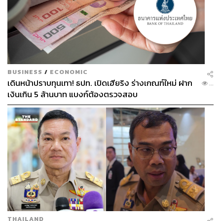
BUSINESS
/
ECONOMIC
เดินหน้าปราบทุนเทา! ธปท. เปิดเฮียริง ร่างเกณฑ์ใหม่ ฝาก
...
เงินเกิน 5 ล้านบาท แบงก์ต้องตรวจสอบ
THAILAND