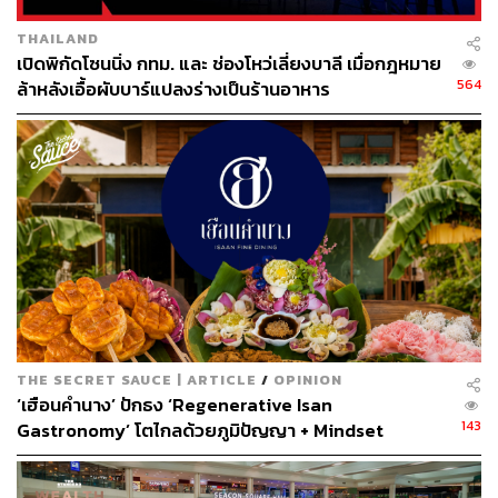
THAILAND
เปิดพิกัดโซนนิ่ง กทม. และ ช่องโหว่เลี่ยงบาลี เมื่อกฎหมาย
564
ล้าหลังเอื้อผับบาร์แปลงร่างเป็นร้านอาหาร
THE SECRET SAUCE | ARTICLE
/
OPINION
‘เฮือนคำนาง’ ปักธง ‘Regenerative Isan
143
Gastronomy’ โตไกลด้วยภูมิปัญญา + Mindset