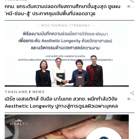
กทม. ยกระดับความปลอดภัยสถานศึกษาขั้นสูงสุด ชูแผน
...
‘หนี-ซ่อน-สู้’ ประกาศคุมเข้มพื้นที่ปลอดอาวุธ
THAILAND
/
NEWS
เมิร์ซ เอสเธติกส์ จับมือ นาโนเทค สวทช. ผนึกกำลังวิจัย
...
Aesthetic Longevity ปูทางสู่การดูแลผิวเฉพาะบุคคล
[PR NEWS]