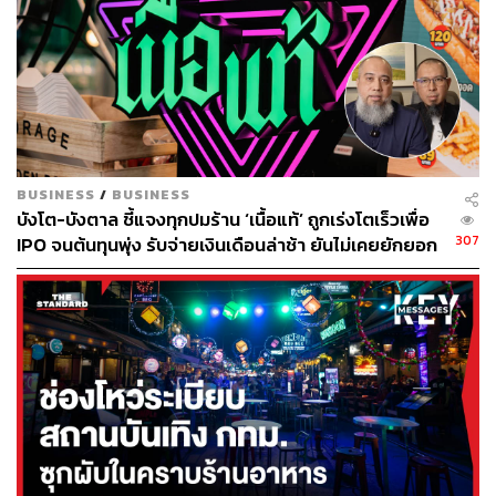
สุกี้
BUSINESS
/
BUSINESS
บังโต-บังตาล ชี้แจงทุกปมร้าน ‘เนื้อแท้’ ถูกเร่งโตเร็วเพื่อ
182
307
IPO จนต้นทุนพุ่ง รับจ่ายเงินเดือนล่าช้า ยันไม่เคยยักยอก
เงินประกันสังคม
ABOUT THE AUTHOR
THE STANDARD WEALTH
สำนักข่าวเศรษฐกิจ ธุรกิจ และการลงทุน โดย
ทีมข่าว THE STANDARD