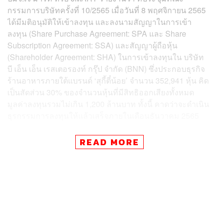
กรรมการบริษัทครั้งที่ 10/2565 เมื่อวันที่ 8 พฤศจิกายน 2565
ได้มีมติอนุมัติให้เข้าลงทุน และลงนามสัญญาในการเข้า
ลงทุน (Share Purchase Agreement: SPA และ Share
Subscription Agreement: SSA) และสัญญาผู้ถือหุ้น
(Shareholder Agreement: SHA) ในการเข้าลงทุนใน บริษัท
บี เอ็น เอ็น เรสเตอรองท์ กรุ๊ป จำกัด (BNN) ซึ่งประกอบธุรกิจ
ร้านอาหารภายใต้แบรนด์ ‘สุกี้ตี๋น้อย’ จำนวน 352,941 หุ้น คิด
เป็นสัดส่วน 30% ของจำนวนหุ้นที่มีสิทธิออกเสียงทั้งหมด
มูลค่าลงทุนรวมไม่เกิน 1,200 ล้านบาท ทั้งนี้ คาดว่าจะดำเนิน
ธุรกรรมการลงทุนให้แล้วเสร็จภายในเดือนธันวาคม 2565
READ MORE
ข่าวที่เกี่ยวข้อง:
‘สุกี้ตี๋น้อย’ เล็งเข้า ‘ตลาดหลักทรัพย์’ ภายใน 3 ปี พร้อม
ปักเป้าขยายให้ครบ 60 สาขา และรายได้ 3,000 ล้านบา
ท
สุกี้ตี๋น้อย-ไมเนอร์ ฟู้ด ประสานเสียง ‘ต้นทุนวัตถุดิบที่พุ่ง
สูง’ กดดันทำให้ต้องปรับราคาขายเพิ่ม
‘เจ้าของสุกี้ตี๋น้อย’ ยืนยัน ‘ไม่ขายกิจการ’ มีเพียงการเจร