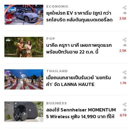
ECONOMIC
ยุคใหม่รถ EV ราคาเริ่ม (ถูก) กว่า
3.5K
รถไฮบริด หลังต้นทุนแบตเตอรี่ลด
ลง - จีนแห่บุกตลาดเกิดใหม่
POP
นาคี๓ ครุฑา นาคี เผยภาพชุดแรก
2.5K
พร้อมปักวันฉาย 22 ต.ค. นี้
THAILAND
เมื่อถนนกลายเป็นรันเวย์ ‘แยกริน
1.7K
คำ’ จัด LANNA HAUTE
COUTURE กลางสายฝน
BUSINESS
ลองใช้ Sennheiser MOMENTUM
679
5 Wireless หูฟัง 14,990 บาท ที่ให้
ผู้ใช้ถอดเปลี่ยนแบตเองได้ ก่อนกฎ
EU บังคับปีหน้า