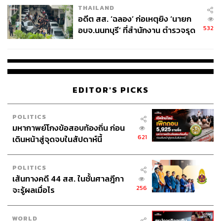
THAILAND
อดีต สส. ‘ฉลอง’ ก่อเหตุยิง ‘นายก
532
อบจ.นนทบุรี’ ที่สำนักงาน ตำรวจรุด
ลงพื้นที่
EDITOR'S PICKS
POLITICS
มหากาพย์โกงข้อสอบท้องถิ่น ก่อน
621
เดินหน้าสู่จุดจบในสัปดาห์นี้
POLITICS
เส้นทางคดี 44 สส. ในชั้นศาลฎีกา
256
จะรู้ผลเมื่อไร
WORLD