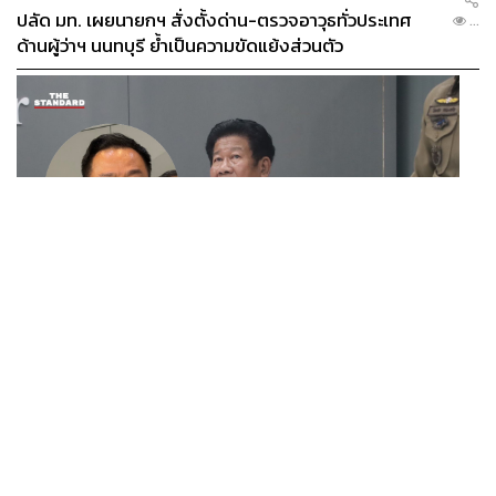
ปลัด มท. เผยนายกฯ สั่งตั้งด่าน-ตรวจอาวุธทั่วประเทศ
...
ด้านผู้ว่าฯ นนทบุรี ย้ำเป็นความขัดแย้งส่วนตัว
POLITICS
นายกฯ สั่งเด็ดขาดคดียิงนายก อบจ.นนทบุรี ติง ‘ฉลอง’
...
ยังนั่งแถลงข่าวเหมือนไม่มีอะไรเกิดขึ้น