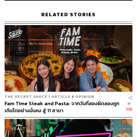
หุ้นใน BNN จะทำให้บริษัทได้มาซึ่งพันธมิตรทางธุรกิจ และ
ก่อให้เกิดการผนึกกำลังที่สำคัญในการดำเนินธุรกิจ
RELATED STORIES
โดยการร่วมมือกับ BNN ขยายธุรกิจเพิ่มเติมจากการ
ประชาสัมพันธ์ผ่านสื่อช่องทางของบริษัท และการนำเอา
เทคโนโลยีที่บริษัทมี เช่น เทคโนโลยีทางด้าน CRM และ
โปรโมชันต่างๆ อันนำมาสู่การเติบโตทางธุรกิจของกลุ่ม
บริษัท สร้างโอกาสในการขยายธุรกิจประเภทค้าปลีกทั้งใน
กลุ่มอาหาร เทคโนโลยี และพลังงานทดแทน
สามารถติดตาม THE STANDARD WEALTH
ผ่านแอปพลิเคชันต่างๆ ที่คุณสะดวกหรือใช้งานอยู่แล้วได้เลย
THE SECRET SAUCE | ARTICLE
/
OPINION
Fam Time Steak and Pasta: จากวันที่ลองผิดลองถูก
336
เติบโตอย่างมั่นคง สู่ 11 สาขา
TAGS:
บริษัท บี เอ็น เอ็น เรสเตอรองท์ กรุ๊ป
ร้านอาหาร
JMART
บริษัท เจ มาร์ท จำกัด (มหาชน)
สุกี้ตี๋น้อย