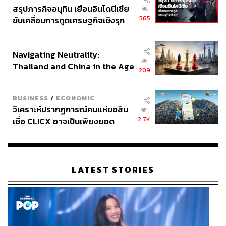
สรุปภารกิจอนุทิน เยือนอินโดนีเซีย
565
ขับเคลื่อนการทูตเศรษฐกิจเชิงรุก
ประกาศหุ้นส่วนยุทธศาสตร์ไทย –
อินโดนีเซีย
Navigating Neutrality:
Thailand and China in the Age
209
of a New Global Order
BUSINESS
/
ECONOMIC
วิเคราะห์ปรากฏการณ์คนแห่ขอสิน
2.7K
เชื่อ CLICX อาจเป็นเพียงยอด
ภูเขาน้ำแข็ง ของปัญหาหนี้ครัว
เรือนไทยที่ถูกซุกไว้
LATEST STORIES