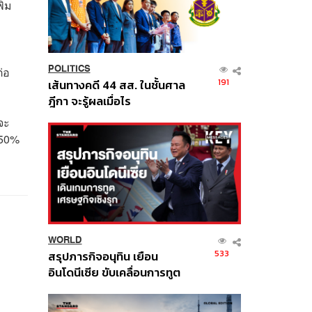
ิ่ม
POLITICS
่อ
191
เส้นทางคดี 44 สส. ในชั้นศาล
ฎีกา จะรู้ผลเมื่อไร
่จะ
 50%
WORLD
533
สรุปภารกิจอนุทิน เยือน
อินโดนีเซีย ขับเคลื่อนการทูต
เศรษฐกิจเชิงรุก ประกาศหุ้น
ส่วนยุทธศาสตร์ไทย –