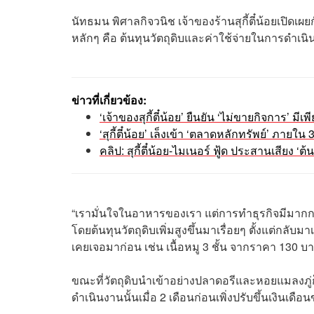
นัทธมน พิศาลกิจวนิช เจ้าของร้านสุกี้ตี๋น้อยเป
หลักๆ คือ ต้นทุนวัตถุดิบและค่าใช้จ่ายในการดำเนินงา
ข่าวที่เกี่ยวข้อง:
‘เจ้าของสุกี้ตี๋น้อย’ ยืนยัน ‘ไม่ขายกิจการ’ ม
‘สุกี้ตี๋น้อย’ เล็งเข้า ‘ตลาดหลักทรัพย์’ ภา
คลิป: สุกี้ตี๋น้อย-ไมเนอร์ ฟู้ด ประสานเสียง ‘ต
“เรามั่นใจในอาหารของเรา แต่การทำธุรกิจมีมากกว
โดยต้นทุนวัตถุดิบเพิ่มสูงขึ้นมาเรื่อยๆ ตั้งแต่กลับมา
เคยเจอมาก่อน เช่น เนื้อหมู 3 ชั้น จากราคา 130 บา
ขณะที่วัตถุดิบนำเข้าอย่างปลาดอรีและหอยแมลงภู่ก็เพ
ดำเนินงานนั้นเมื่อ 2 เดือนก่อนเพิ่งปรับขึ้นเงินเ