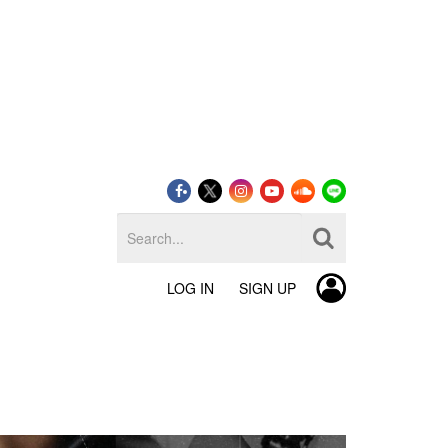
LOG IN
SIGN UP