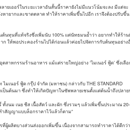
พพลายเออร์ในระยะเวลาอันสั้นนี้ราคายังไม่มีแนวโน้มจะลง มีแต่จะ
วนยังหายากและขาดตลาด ทำให้ราคาเพิ่มขึ้นไปอีก เราจึงต้องปรับขึ้น
นต้นทุนที่แท้จริงซึ่งเพิ่มนับ 100% แต่นัทธมนย้ำว่า อยากทำให้ร้านย
ยอะมาก ให้พอประคองร้านไปได้ก่อนแล้วค่อยไปจัดการกับต้นทุนอย่างอื
งอุตสาหกรรมร้านอาหาร แม้แต่รายใหญ่อย่าง ‘ไมเนอร์ ฟู้ด’ ซึ่งเลือก
ิษัท ไมเนอร์ ฟู้ด กรุ๊ป จำกัด (มหาชน) กล่าวกับ THE STANDARD
ิดเป็นต้นมา ซึ่งทำให้เกิดปัญหาในซัพพลายเชนตั้งแต่ต้นน้ำถึงปลาย
ี่ ทั้งนม เนย ชีส เนื้อสัตว์ และผัก ซึ่งรวมๆ แล้วเพิ่มขึ้นประมาณ 20-
ละทำสัญญาแบบล็อกราคาไว้แล้วก็ตาม”
การที่ผู้ผลิตบางส่วนส่งออกเพิ่มขึ้น เนื่องจากสามารถทำราคาได้ดีกว่า