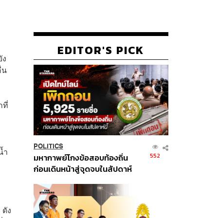
EDITOR'S PICK
ัง
่น
ที่
POLITICS
น้ำ
552
มหากาพย์โกงข้อสอบท้องถิ่น
ก่อนเดินหน้าสู่จุดจบในสัปดาห์
นี้
 ดัง