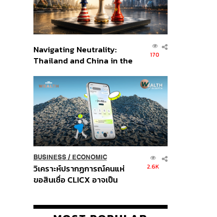
Navigating Neutrality:
170
Thailand and China in the
Age of a New Global
Order
BUSINESS
/
ECONOMIC
2.6K
วิเคราะห์ปรากฏการณ์คนแห่
ขอสินเชื่อ CLICX อาจเป็น
เพียงยอดภูเขาน้ำแข็ง ของ
ปัญหาหนี้ครัวเรือนไทยที่ถูกซุก
ไว้