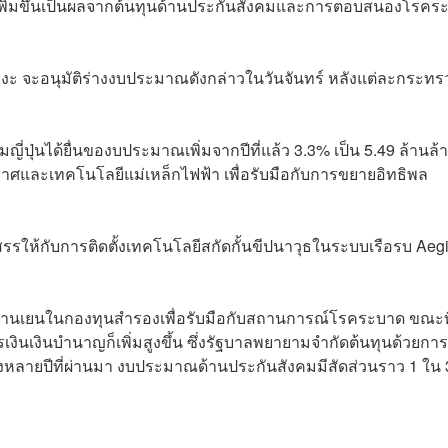
ายที่เพิ่มขึ้นเป็นผลจากต้นทุนด้านประกันสังคมและการตอบสนองโรค
งะ จะอนุมัติร่างงบประมาณดังกล่าวในวันจันทร์ หลังแต่ละกระทร
่ปุ่นได้ยื่นของบประมาณเพิ่มจากปีที่แล้ว 3.3% เป็น 5.49 ล้านล้
ศและเทคโนโลยีแม่เหล็กไฟฟ้า เพื่อรับมือกับการขยายอิทธิพล
รให้กับการติดตั้งเทคโนโลยีสกัดกั้นขีปนาวุธในระบบเรือรบ Aegi
นล้านเยนในกองทุนสำรองเพื่อรับมือกับสถานการณ์โรคระบาด ขณะที
งินเงินบำนาญก็เพิ่มสูงขึ้น ซึ่งรัฐบาลพยายามจำกัดต้นทุนด้วยกา
วงหลายปีที่ผ่านมา งบประมาณด้านประกันสังคมมีสัดส่วนราว 1 ใน 