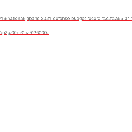
/16/national/japans-2021-defense-budget-record-%c2%a55-34-tr
217/p2g/00m/0na/026000c