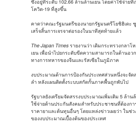
ซึ่งอยู่ที่ระดับ 102.66 ล้านล้านเยน โดยค่าใช้จ่
โควิด-19 ที่สูงขึ้น
คาดว่าคณะรัฐมนตรีของนายกรัฐมนตรีโยชิฮิเดะ ซู
เสร็จสิ้นการเจรจาต่อรองในนาทีสุดท้ายแล้ว
The Japan Times
รายงานว่า เดิมกระทรวงกลาโหมญี
เยน เพื่อนำไปยกระดับขีดความสามารถในด้านอวกา
ทางการทหารของจีนและรัสเซียในภูมิภาค
งบประมาณด้านการป้องกันประเทศส่วนหนึ่งจะจัดสร
ลำ หลังแผนติดตั้งระบบสกัดกั้นภาคพื้นถูกพับไป
รัฐบาลยังเตรียมจัดสรรงบประมาณเพิ่มเติม 5 ล้า
ใช้จ่ายด้านประกันสังคมสำหรับประชาชนที่ต้องการเ
ราคายาและต้นทุนอื่นๆ โดยแหล่งข่าวเผยว่า ในช่
ของงบประมาณเบื้องต้นของประเทศ