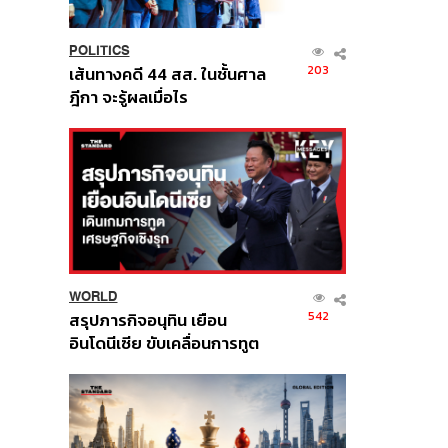
POLITICS
203
เส้นทางคดี 44 สส. ในชั้นศาล
ฎีกา จะรู้ผลเมื่อไร
WORLD
542
สรุปภารกิจอนุทิน เยือน
อินโดนีเซีย ขับเคลื่อนการทูต
เศรษฐกิจเชิงรุก ประกาศหุ้น
ส่วนยุทธศาสตร์ไทย –
อินโดนีเซีย