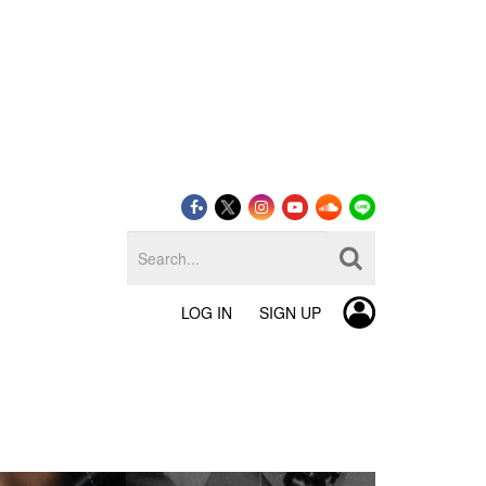
LOG IN
SIGN UP