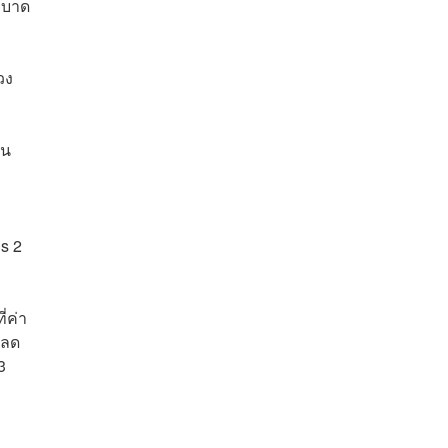
ระบาด
วง
าน
s 2
่ค่า
รลด
3