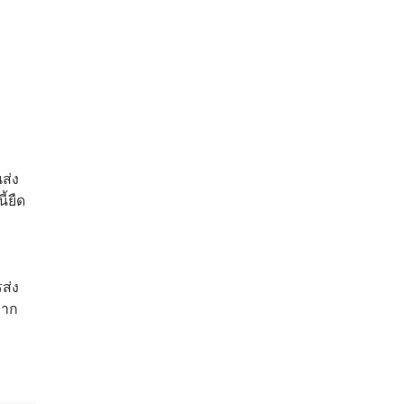
ส่ง
้ยืด
ส่ง
จาก