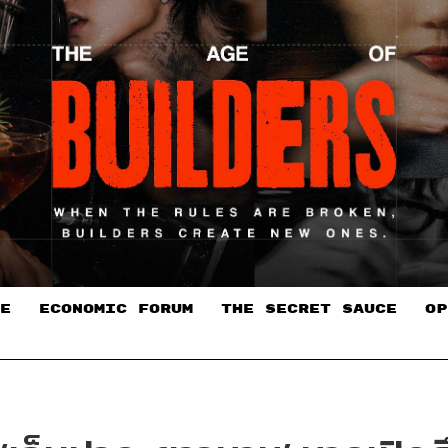
E
ECONOMIC FORUM
THE SECRET SAUCE​
OP