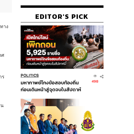
EDITOR'S PICK
ีทาง
อ
เทศ
สาร
POLITICS
498
มหากาพย์โกงข้อสอบท้องถิ่น
ก่อนเดินหน้าสู่จุดจบในสัปดาห์
นี้
ใน