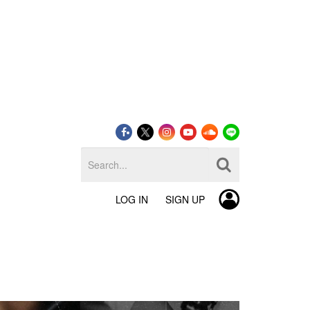
LOG IN
SIGN UP