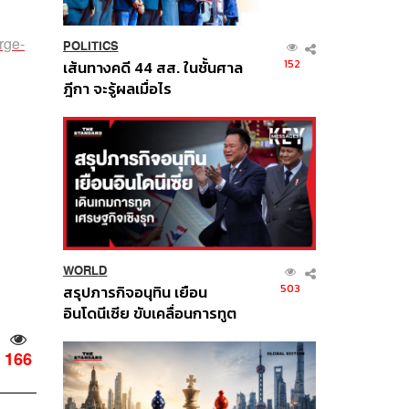
rge-
POLITICS
152
เส้นทางคดี 44 สส. ในชั้นศาล
ฎีกา จะรู้ผลเมื่อไร
WORLD
503
สรุปภารกิจอนุทิน เยือน
อินโดนีเซีย ขับเคลื่อนการทูต
เศรษฐกิจเชิงรุก ประกาศหุ้น
ส่วนยุทธศาสตร์ไทย –
166
อินโดนีเซีย