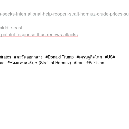
-seeks-international-help-reopen-strait-hormuz-crude-prices-su
iddle-east
-painful-response-if-us-renews-attacks
irates
ตะวันออกกลาง
Donald Trump
เศรษฐกิจโลก
USA
raq
ช่องแคบฮอร์มุซ (Strait of Hormuz)
Iran
Pakistan