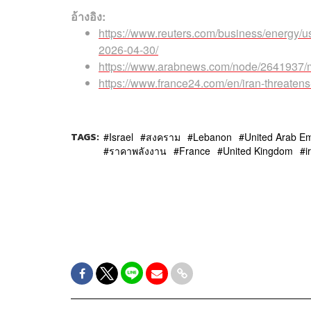
อ้างอิง:
https://www.reuters.com/business/energy/us
2026-04-30/
https://www.arabnews.com/node/2641937/m
https://www.france24.com/en/iran-threatens
TAGS:
Israel
สงคราม
Lebanon
United Arab Em
ราคาพลังงาน
France
United Kingdom
i