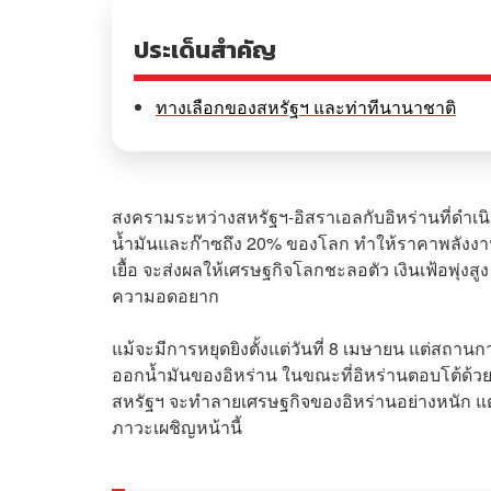
ประเด็นสำคัญ
ทางเลือกของสหรัฐฯ และท่าทีนานาชาติ
สงครามระหว่างสหรัฐฯ-อิสราเอลกับอิหร่านที่ดำเนิ
น้ำมันและก๊าซถึง 20% ของโลก ทำให้ราคาพลังงานทั
เยื้อ จะส่งผลให้เศรษฐกิจโลกชะลอตัว เงินเฟ้อพ
ความอดอยาก
แม้จะมีการหยุดยิงตั้งแต่วันที่ 8 เมษายน แต่สถานก
ออกน้ำมันของอิหร่าน ในขณะที่อิหร่านตอบโต้ด้ว
สหรัฐฯ จะทำลายเศรษฐกิจของอิหร่านอย่างหนัก แต่
ภาวะเผชิญหน้านี้