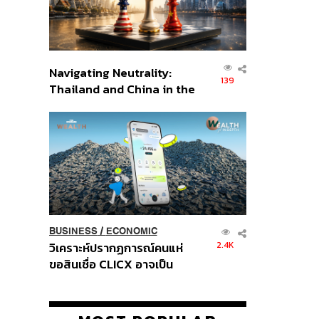
Navigating Neutrality:
139
Thailand and China in the
Age of a New Global
Order
BUSINESS
/
ECONOMIC
2.4K
วิเคราะห์ปรากฏการณ์คนแห่
ขอสินเชื่อ CLICX อาจเป็น
เพียงยอดภูเขาน้ำแข็ง ของ
ปัญหาหนี้ครัวเรือนไทยที่ถูกซุก
ไว้