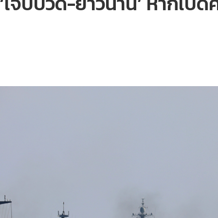
ฯ ‘เจ็บปวด-ยาวนาน’ หากเปิด