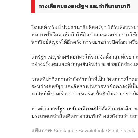
ทางเลือกของสหรัฐฯ และท่าทีนานาชาติ
โดนัลด์ ทรัมป์ ประธานาธิบดีสหรัฐฯ ได้รับฟังบรร
ทหารครั้งใหม่ เพื่อบีบให้อิหร่านยอมเจรจา การใช้ก
พาณิชย์สัญจรได้อีกครั้ง การขยายการปิดล้อม หรื
สหรัฐฯ เชิญชาติพันธมิตรให้ร่วมจัดตั้งกลุ่มที่เรีย
อย่างฝรั่งเศสและอังกฤษยืนยันว่า จะช่วยเปิดช่องแคบ
ขณะที่ปากีสถานกำลังทำหน้าที่เป็น ‘คนกลางไกล่เกล
ระหว่างสหรัฐฯ และอิหร่านในการหาข้อตกลงที่เป
ผลลัพธ์ที่รวดเร็วจากการเจรจานั้นยังไม่สามารถเกิดข
ทางด้าน
สหรัฐอาหรับเอมิเรตส์
ได้สั่งห้ามพลเมืองข
ประเทศเหล่านั้นเดินทางกลับทันที หลังกังวลว่า สถ
แฟ้มภาพ:
Somkanae Sawatdinak / Shutterstock