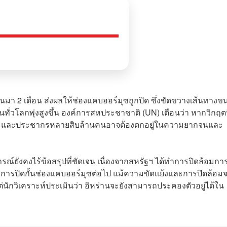
นมา 2 เดือน ส่งผลให้ช่องแคบฮอร์มุซถูกปิด ซึ่งขัดขวางเส้นทางขน
่วโลกพุ่งสูงขึ้น องค์การสหประชาชาติ (UN) เตือนว่า หากวิกฤตนี
ุ่งสูง และประชากรหลายสิบล้านคนอาจต้องตกอยู่ในความยากจนและ
ารณ์ยังคงไร้ข้อสรุปที่ชัดเจน เนื่องจากสหรัฐฯ ได้ทำการปิดล้อมการ
ยการปิดกั้นช่องแคบฮอร์มุซต่อไป แม้ความขัดแย้งและการปิดล้อม
นักวิเคราะห์ประเมินว่า อิหร่านจะยังสามารถประคองตัวอยู่ได้ใน