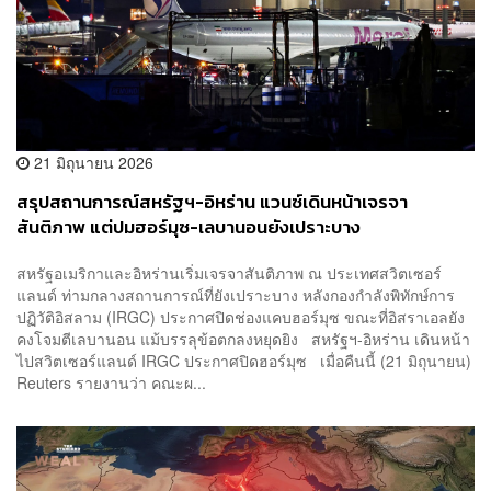
21 มิถุนายน 2026
สรุปสถานการณ์สหรัฐฯ-อิหร่าน แวนซ์เดินหน้าเจรจา
สันติภาพ แต่ปมฮอร์มุซ-เลบานอนยังเปราะบาง
สหรัฐอเมริกาและอิหร่านเริ่มเจรจาสันติภาพ ณ ประเทศสวิตเซอร์
แลนด์ ท่ามกลางสถานการณ์ที่ยังเปราะบาง หลังกองกำลังพิทักษ์การ
ปฏิวัติอิสลาม (IRGC) ประกาศปิดช่องแคบฮอร์มุซ ขณะที่อิสราเอลยัง
คงโจมตีเลบานอน แม้บรรลุข้อตกลงหยุดยิง สหรัฐฯ-อิหร่าน เดินหน้า
ไปสวิตเซอร์แลนด์ IRGC ประกาศปิดฮอร์มุซ เมื่อคืนนี้ (21 มิถุนายน)
Reuters รายงานว่า คณะผ...