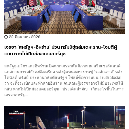
22 มิถุนายน 2026
เจรจา ‘สหรัฐฯ-อิหร่าน’ ป่วน ทรัมป์ขู่ถล่มเตหะราน-โจมตีผู้
แทน หากไม่เปิดช่องแคบฮอร์มุซ
สหรัฐอเมริกาและอิหร่านเปิดฉากเจรจาสันติภาพ ณ สวิตเซอร์แลนด์
แต่สถานการณ์ยังคงตึงเครียด หลังผู้แทนเตหะรานขู่ ‘วอล์กเอาต์’ หลัง
โดนัลด์ ทรัมป์ ประธานาธิบดีสหรัฐฯ โพสต์ข้อความบน Truth Social
ว่า จะทิ้งระเบิดและทำลายอิหร่าน จนคณะผู้เจรจาอาจไม่มีประเทศให้
กลับ หากไม่เปิดช่องแคบฮอร์มุซ ประเด็นสำคัญ เกิดอะไรขึ้นในการ
เจรจาสหรัฐ...