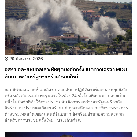
20 มิถุนายน 2026
อิสราเอล-ฮิซบอลเลาะห์หยุดยิงอีกครั้ง เปิดทางเจรจา MOU
สันติภาพ ‘สหรัฐฯ-อิหร่าน’ รอบใหม่
กลุ่มฮิซบอลเลาะห์และอิสราเอลกลับมาปฏิบัติตามข้อตกลงหยุดยิงอีก
ครั้ง หลังเกิดเหตุปะทะรุนแรงในช่วง 24 ชั่วโมงที่ผ่านมา กลายเป็น
หนึ่งในปัจจัยที่ทำให้การประชุมสันติภาพระหว่างสหรัฐอเมริกากับ
อิหร่าน ณ ประเทศสวิตเซอร์แลนด์ ถูกยกเลิกลง ขณะที่กระทรวงการ
ต่างประเทศสวิตเซอร์แลนด์ยืนยันว่า ยังพร้อมอำนวยความสะดวก
สำหรับการประชุมครั้งใหม่ ประเด็นสำคั...