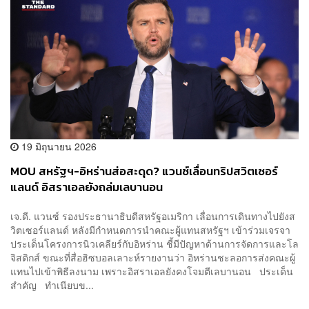
19 มิถุนายน 2026
MOU สหรัฐฯ-อิหร่านส่อสะดุด? แวนซ์เลื่อนทริปสวิตเซอร์
แลนด์ อิสราเอลยังถล่มเลบานอน
เจ.ดี. แวนซ์ รองประธานาธิบดีสหรัฐอเมริกา เลื่อนการเดินทางไปยังส
วิตเซอร์แลนด์ หลังมีกำหนดการนำคณะผู้แทนสหรัฐฯ เข้าร่วมเจรจา
ประเด็นโครงการนิวเคลียร์กับอิหร่าน ชี้มีปัญหาด้านการจัดการและโล
จิสติกส์ ขณะที่สื่อฮิซบอลเลาะห์รายงานว่า อิหร่านชะลอการส่งคณะผู้
แทนไปเข้าพิธีลงนาม เพราะอิสราเอลยังคงโจมตีเลบานอน ประเด็น
สำคัญ ทำเนียบข...