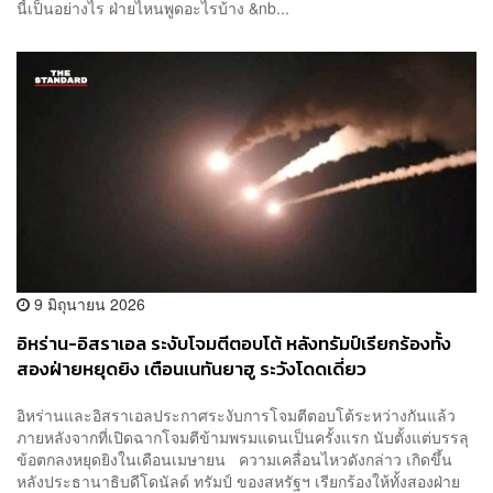
นี้เป็นอย่างไร ฝ่ายไหนพูดอะไรบ้าง &nb...
9 มิถุนายน 2026
อิหร่าน-อิสราเอล ระงับโจมตีตอบโต้ หลังทรัมป์เรียกร้องทั้ง
สองฝ่ายหยุดยิง เตือนเนทันยาฮู ระวังโดดเดี่ยว
อิหร่านและอิสราเอลประกาศระงับการโจมตีตอบโต้ระหว่างกันแล้ว
ภายหลังจากที่เปิดฉากโจมตีข้ามพรมแดนเป็นครั้งแรก นับตั้งแต่บรรลุ
ข้อตกลงหยุดยิงในเดือนเมษายน ความเคลื่อนไหวดังกล่าว เกิดขึ้น
หลังประธานาธิบดีโดนัลด์ ทรัมป์ ของสหรัฐฯ เรียกร้องให้ทั้งสองฝ่าย