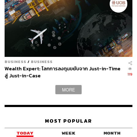
ให้เตรียมพร้อมสำหรับเหตุการณ์ที่แตกต่างกันได้
การซื้อขายด้วยอัลกอริทึม:
ระบบการซื้อขายด้วยอัลกอ
ริทึม จะสามารถช่วยตัดสินใจลงทุนได้โดยอัตโนมัติ
ช่วยให้ตอบสนองทันต่อตลาดและเหตุการณ์ได้อย่าง
รวดเร็ว
การลงทุนในช่วงเวลาที่มีความไม่แน่นอนทางภูมิรัฐศาสตร์
และความท้าทายทางเศรษฐกิจนั้นมีความซับซ้อน แต่หากนัก
BUSINESS
/
BUSINESS
Wealth Expert: โลกการลงทุนขยับจาก Just-in-Time
ลงทุนใช้ข้อมูลเกี่ยวกับปัจจัยทางเศรษฐกิจมหภาคที่สำคัญ
119
สู่ Just-in-Case
การทำความเข้าใจความซับซ้อนของความขัดแย้งระดับโลก
และใช้กลยุทธ์การลงทุนอย่างรอบคอบ นักลงทุนจะสามารถ
MORE
ปกป้องและเพิ่มผลตอบแทนพอร์ตได้ดีขึ้น แม้ว่าความเสี่ยงทั่ว
โลกจะทวีความรุนแรงมากขึ้นก็ตาม ขณะที่กำลังฝ่าน่านน้ำที่
ไม่แน่นอนเหล่านี้ อย่าลืมปรับแนวทางการลงทุนให้
สอดคล้องไปกับความขัดแย้งและปัจจัยทางเศรษฐกิจที่กำลัง
ดำเนินอยู่ เหตุการณ์เหล่านี้อาจทำให้เกิดความผันผวนใน
MOST POPULAR
ระยะสั้น แต่กลยุทธ์ที่รอบคอบและหลากหลาย รวมกับการ
วิเคราะห์เชิงปริมาณ สามารถช่วยให้จัดการกับความท้าทาย
TODAY
WEEK
MONTH