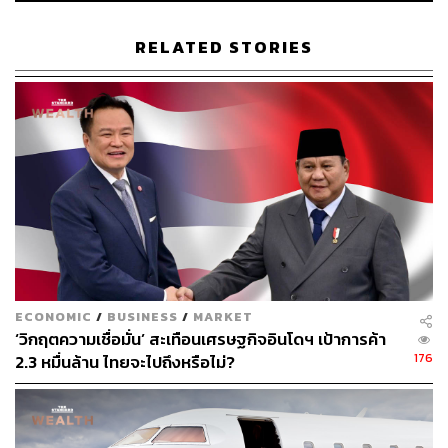
ผลกระทบต่อการใช้จ่ายของผู้บริโภคและความ
สามารถในการทำกำไรของธุรกิจ สามารถพิจารณา
RELATED STORIES
การลงทุนเชิงรับ เช่น หุ้นสาธารณูปโภคหรือพันธบัตร
รัฐบาล ในช่วงเวลาดังกล่าว
อัตราแลกเปลี่ยนสกุลเงิน:
ความผันผวนของอัตราแลก
เปลี่ยน อาจส่งผลกระทบต่อการลงทุนระหว่างประเทศ
และความตึงเครียดทางการค้า ซึ่งการลงทุนจะสามารถ
ลดความเสี่ยงได้โดยการกระจายการถือครองสกุลเงิน
ในหลายสกุล หรือใช้เครื่องมือทางการเงินป้องกันความ
เสี่ยงด้านอัตราแลกเปลี่ยน
ความเชื่อมั่นของผู้บริโภค:
ความเชื่อมั่นของผู้บริโภคที่
สูง มักจะนำไปสู่การใช้จ่ายของผู้บริโภคและการเติบโต
ทางเศรษฐกิจที่เพิ่มขึ้น การลงทุนสามารถมุ่งเน้นไปที่
ECONOMIC
/
BUSINESS
/
MARKET
ภาคส่วนและบริษัทที่ตอบสนองต่อความต้องการของผู้
‘วิกฤตความเชื่อมั่น’ สะเทือนเศรษฐกิจอินโดฯ เป้าการค้า
บริโภค
176
2.3 หมื่นล้าน ไทยจะไปถึงหรือไม่?
นโยบายการค้า:
จับตานโยบายการค้าและอัตราเก็บ
ภาษีศุลกากร เนื่องจากอาจส่งผลกระทบต่อธุรกิจที่ต้อง
พึ่งพาการค้าโลกอย่างมาก การลงทุนสามารถกระจาย
การลงทุนข้ามบริษัทที่มีการลงทุนทั้งในและต่าง