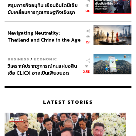
สรุปภารกิจอนุทิน เยือนอินโดนีเซีย
516
ขับเคลื่อนการทูตเศรษฐกิจเชิงรุก
ประกาศหุ้นส่วนยุทธศาสตร์ไทย –
อินโดนีเซีย
Navigating Neutrality:
Thailand and China in the Age
151
of a New Global Order
BUSINESS
/
ECONOMIC
วิเคราะห์ปรากฏการณ์คนแห่ขอสิน
2.5K
เชื่อ CLICX อาจเป็นเพียงยอด
ภูเขาน้ำแข็ง ของปัญหาหนี้ครัว
เรือนไทยที่ถูกซุกไว้
LATEST STORIES