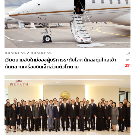
ประเทศ
นโยบายของรัฐบาล:
ติดตามข่าวสารเกี่ยวกับนโยบาย
และกฎระเบียบของรัฐบาล เนื่องจากอาจมีความผันผวน
อย่างมากในระหว่างความขัดแย้ง การเปลี่ยนแปลงด้าน
ภาษี กฎระเบียบของอุตสาหกรรม หรือมาตรการ
กระตุ้นทางการคลังอาจมีผลกระทบอย่างมากต่อภาค
ส่วนและธุรกิจเฉพาะ
BUSINESS
/
BUSINESS
ราคาสินค้าโภคภัณฑ์:
ราคาสินค้าโภคภัณฑ์ น้ำมัน
เวียดนามฮับใหม่ของผู้บริหารระดับโลก นักลงทุนไหลเข้า
และโลหะมีค่า อาจได้รับอิทธิพลอย่างมีนัยสำคัญจาก
251
ดันตลาดเครื่องบินเจ็ตส่วนตัวโตตาม
เหตุการณ์ทางภูมิรัฐศาสตร์และความตึงเครียดทางการ
ค้า การลงทุนสามารถจัดสรรส่วนหนึ่งของพอร์ตลงทุน
ให้กับสินทรัพย์เชิงรับ เช่น ทองคำ พันธบัตรดอลลาร์
สหรัฐฯ หุ้นปันผล ซึ่งสินทรัพย์เหล่านี้สามารถเป็นที่หลบ
ภัยได้ดีในช่วงเวลาที่เกิดความวุ่นวายทางภูมิรัฐศาสตร์
นอกจากนี้ อาจเพิ่มสัดส่วนการลงทุนในหุ้นกลุ่ม
พลังงาน เพื่อใช้ประโยชน์จากการปรับตัวของราคา
น้ำมัน กับบริษัทที่เกี่ยวข้องกับการสำรวจ การผลิต และ
การจัดจำหน่ายจะได้รับประโยชน์