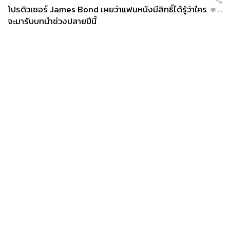
โปรดิวเซอร์ James Bond เผยว่าแฟนหนังมีสิทธิ์ได้รู้ว่าใคร
...
จะมารับบทนำช่วงปลายปีนี้
News
Wealth
Pop
Podcast
Video
Now
Opinion
Careers
Events
Privacy
About
Contact
Policy
FOR
ADVERTISING
MEMBERSHIP