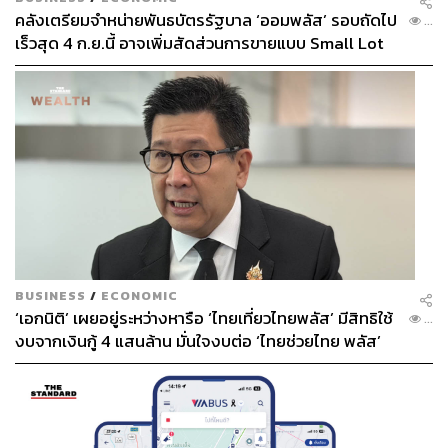
คลังเตรียมจำหน่ายพันธบัตรรัฐบาล ‘ออมพลัส’ รอบถัดไป
...
เร็วสุด 4 ก.ย.นี้ อาจเพิ่มสัดส่วนการขายแบบ Small Lot
First มากขึ้น
BUSINESS
/
ECONOMIC
‘เอกนิติ’ เผยอยู่ระหว่างหารือ ‘ไทยเที่ยวไทยพลัส’ มีสิทธิใช้
...
งบจากเงินกู้ 4 แสนล้าน มั่นใจงบต่อ ‘ไทยช่วยไทย พลัส’
เฟส 2 มีเพียงพอ