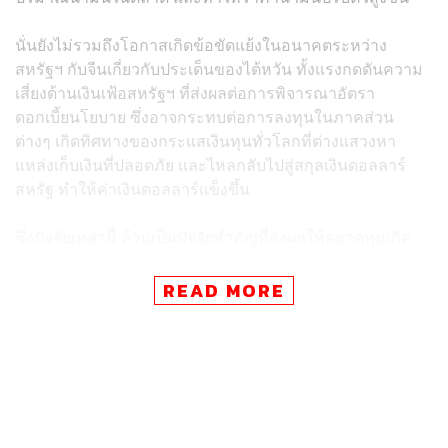
นั่นยังไม่รวมถึงโอกาสเกิดข้อขัดแย้งในอนาคตระหว่าง
สหรัฐฯ กับจีนเกี่ยวกับประเด็นของไต้หวัน ทั้งแรงกดดันความ
เสี่ยงด้านเงินเฟ้อสหรัฐฯ ที่ส่งผลต่อการพิจารณาอัตรา
ดอกเบี้ยนโยบาย ซึ่งอาจกระทบต่อการลงทุนในภาคส่วน
ต่างๆ เกิดทิศทางของกระแสเงินทุนทั่วโลกที่ต่างแสวงหา
แหล่งเก็บเงินที่ปลอดภัย และไหลกลับไปสู่สกุลเงินดอลลาร์
สหรัฐ ทำให้ค่าเงินดอลลาร์แข็งขึ้น
ซึ่งปัจจัยเหล่านี้ ล้วนเป็นปัจจัยสำคัญที่ส่งผลให้ตลาดทุนเกิด
ความผันผวน เป็นที่มาถึงความกังวลสำหรับนักลงทุน และ
เป็นส่วนสำคัญต่อการตัดสินใจต่อการพิจารณาก่อนเข้าลงทุน
READ MORE
ซึ่งนั่นไม่เพียงแต่ปกป้องให้พอร์ตลงทุนปลอดภัย แต่ยังอาจ
สร้างมุมที่ช่วยเพิ่มผลตอบแทนในภาวะผันผวนเช่นนี้ได้อีก
ด้วย
ในการสำรวจน่านน้ำที่มีพายุแบบนี้ จึงจำเป็นอย่างยิ่งที่จะต้อง
มี
เรดาร์นำทาง
ให้เข้าใจสถานการณ์ข้างหน้า การอ่านค่า