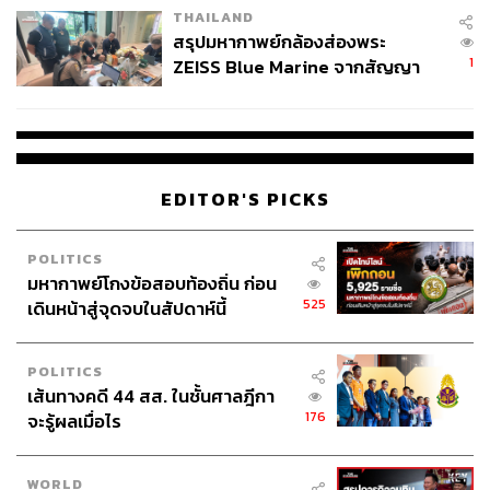
THAILAND
สรุปมหากาพย์กล้องส่องพระ
1
ZEISS Blue Marine จากสัญญา
82
ผลิต 8.3 ล้าน สู่ข้อพิพาท ‘มา
เวลล์ฯ’ ฟ้อง ‘โทน บางแค’ ผิดนัด
ABOUT THE AUTHOR
จ่ายหนี้-แอบระบุแบรนด์
พูนศักดิ์ โล่ห์สุนทร
EDITOR'S PICKS
Executive Director กลุ่มจัดการลงทุน
Machine Learning บริษัทหลักทรัพย์จัดการ
กองทุน ไทยพาณิชย์ จำกัด
POLITICS
มหากาพย์โกงข้อสอบท้องถิ่น ก่อน
525
เดินหน้าสู่จุดจบในสัปดาห์นี้
POLITICS
เส้นทางคดี 44 สส. ในชั้นศาลฎีกา
176
จะรู้ผลเมื่อไร
WORLD