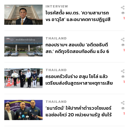
เหล่านี้ได้ดีขึ้น ในช่วงเวลาแห่งความไม่แน่นอน ความรู้ และ
INTERVIEW
ข้อมูลจะเป็นเพื่อนร่วมทางที่ดี ที่จะช่วยกำหนดตัวเลือกและ
ไขรหัสตั้ง ผบ.ตร. ‘ความสามารถ
แนวทางการลงทุนที่ชาญฉลาด เพื่อตอบสนองต่อเหตุการณ์
1
vs อาวุโส’ และอนาคตการปฏิรูปสี
เหล่านั้นได้
กากี กับ พล.ต.อ. เอก อังสนานนท์
THAILAND
สามารถติดตาม THE STANDARD WEALTH
กองปราบฯ สอบเข้ม ‘อดีตอธิบดี
1
สถ.’ คดีทุจริตสอบท้องถิ่น แจ้ง 6
ผ่านแอปพลิเคชันต่างๆ ที่คุณสะดวกหรือใช้งานอยู่แล้วได้เลย
ข้อหาหนัก จ่อชง ป.ป.ช. 12 ส.ค. นี้
THAILAND
ครอบครัวรับร่าง ฮลุน โซโล่ แล้ว
1
เตรียมส่งชันสูตรหาสาเหตุการเสีย
TAGS:
ความตึงเครียด
เศรษฐกิจ
การลงทุน
ราคาน้ำมัน
ชีวิต
ความตึงเครียดทางเศรษฐกิจ
THAILAND
‘ธนารัตน์’ ให้ปากคำตำรวจไซเบอร์
1
แฉช่องโหว่ 20 หน่วยงานรัฐ ยันไร้
นัยทางการเมือง