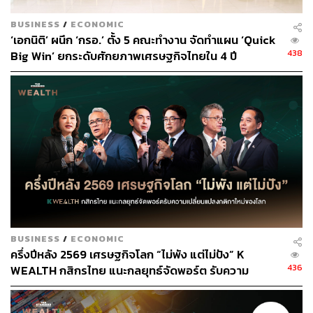
ความขัดแย้งและความมั่นคงระดับโลก:
สงครามและ
ความขัดแย้ง ก่อให้เกิดความเสี่ยงที่สำคัญ การลงทุน
BUSINESS
/
ECONOMIC
สามารถกระจายการลงทุนเพื่อลดความเสี่ยงต่อภูมิภาค
‘เอกนิติ’ ผนึก ‘กรอ.’ ตั้ง 5 คณะทำงาน จัดทำแผน ‘Quick
เฉพาะที่ได้รับผลกระทบจากเหตุการณ์เหล่านี้ โดย
438
Big Win’ ยกระดับศักยภาพเศรษฐกิจไทยใน 4 ปี
เฉพาะอย่างยิ่งกับช่วงเวลาที่ความตึงเครียดระหว่าง
ประเทศเพิ่มสูงขึ้น
นอกจากนี้ เครื่องมือและกลยุทธ์เชิงปริมาณยังมีประโยชน์
อย่างยิ่งในการจัดการและปรับพอร์ตการลงทุนในช่วงเวลาที่
ไม่แน่นอน อย่างเช่น
การจัดการความเสี่ยง:
โดยใช้กลยุทธ์การบริหารความ
เสี่ยง เช่น คำสั่งหยุดการขาดทุนและการป้องกันข้อเสีย
เพื่อจำกัดความสูญเสียที่อาจเกิดขึ้นในกรณีที่ตลาดเกิด
การเปลี่ยนแปลงกะทันหัน
BUSINESS
/
ECONOMIC
การจำลองสถานการณ์:
โดยใช้การวิเคราะห์
ครึ่งปีหลัง 2569 เศรษฐกิจโลก “ไม่พัง แต่ไม่ปัง” K
สถานการณ์เชิงปริมาณ เพื่อประเมินผลกระทบจาก
436
WEALTH กสิกรไทย แนะกลยุทธ์จัดพอร์ต รับความ
สถานการณ์ทางภูมิรัฐศาสตร์ต่อการลงทุน ซึ่งอาจใช้
เปลี่ยนแปลงกติกาใหม่ของโลก
ข้อมูลในอดีตมาจำลองเหตุการณ์ที่อาจเกิดขึ้นว่าจะส่ง
ผลกระทบต่อพอร์ตลงทุนอย่างไร ซึ่งวิธีนี้ สามารถช่วย