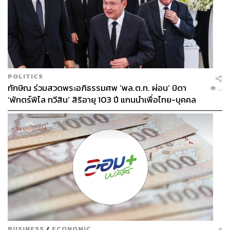
POLITICS
ทักษิณ ร่วมสวดพระอภิธรรมศพ ‘พล.ต.ท. ผ่อน’ บิดา
...
‘พักตร์พิไล ทวีสิน’ สิริอายุ 103 ปี แกนนำเพื่อไทย-บุคคล
หลากวงการร่วมอาลัย
BUSINESS
/
ECONOMIC